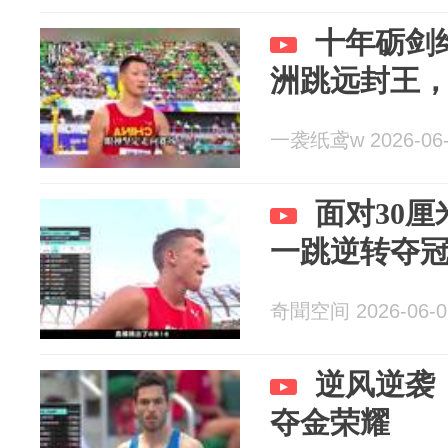
十年砺剑
洲跳远封王
一袭纸鸢w 2026-06-
面对30
一跳逆转夺
奇聞空间 2026-06-0
逆风逆袭
夺金荣耀