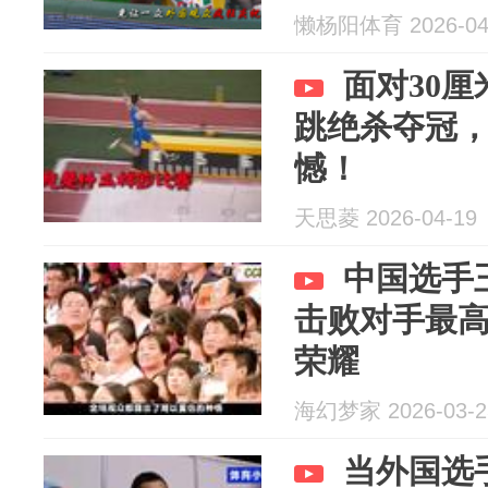
懒杨阳体育 2026-04
面对30
跳绝杀夺冠，
憾！
天思菱 2026-04-19
中国选手
击败对手最
荣耀
海幻梦家 2026-03-2
当外国选