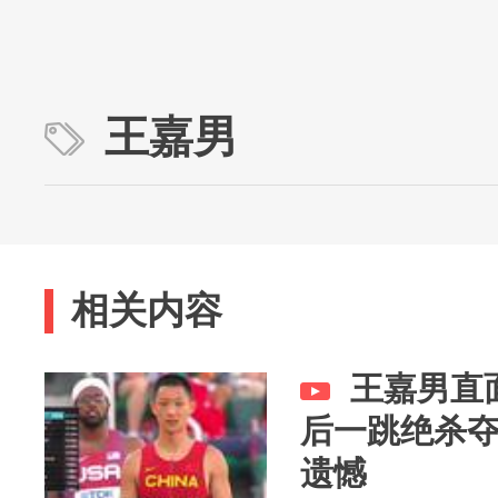
王嘉男
相关内容
王嘉男直
后一跳绝杀夺
遗憾