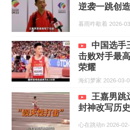
逆袭一跳创
暮雨咋歇着 2026-03
中国选手
击败对手最
荣耀
海幻梦家 2026-03-0
王嘉男跳
封神改写历
心在跳动n 2026-02-