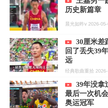
王嘉男一
历史新篇章
晨光如昨v 2026-05-
30厘米
回了丢失39
远
经典歌曲重拾 2026-0
39年没
最后一次机会
奥运冠军