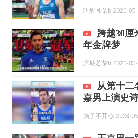
叫醒耳朵b 2026-05-
跨越30厘
年金牌梦
凉城若梦h 2026-05-
从第十二
嘉男上演史
脑子不开心 2026-05