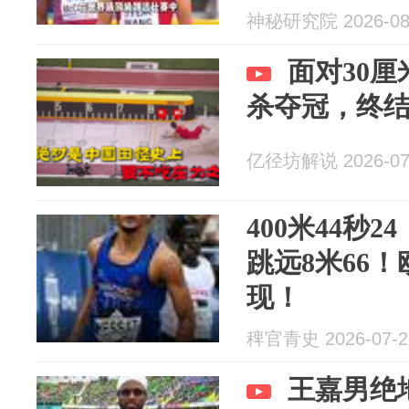
神秘研究院 2026-08
面对30
杀夺冠，终结
亿径坊解说 2026-07
400米44秒2
跳远8米66
现！
稗官青史 2026-07-2
王嘉男绝