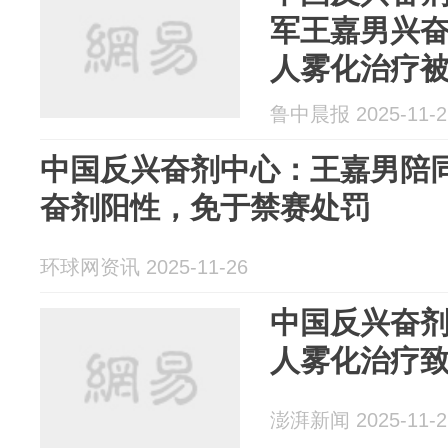
军王嘉男兴
人雾化治疗
禁赛处罚
鲁中晨报 2025-11-2
中国反兴奋剂中心：王嘉男陪
奋剂阳性，免于禁赛处罚
环球网资讯 2025-11-26
中国反兴奋
人雾化治疗
澎湃新闻 2025-11-2