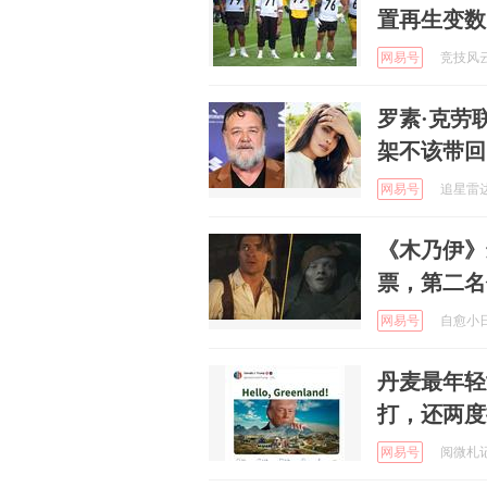
置再生变数
网易号
竞技风云录
罗素·克劳
架不该带回
网易号
追星雷达站
《木乃伊》
票，第二名
网易号
自愈小日子
丹麦最年轻
打，还两度
网易号
阅微札记 