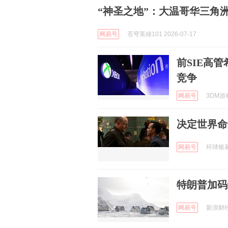
“神圣之地”：大温哥华三角
网易号
苍穹英雄101 2026-07-17
前SIE高
竞争
网易号
3DM游戏
决定世界命
网易号
环球银幕 
特朗普加码
网易号
新浪财经 