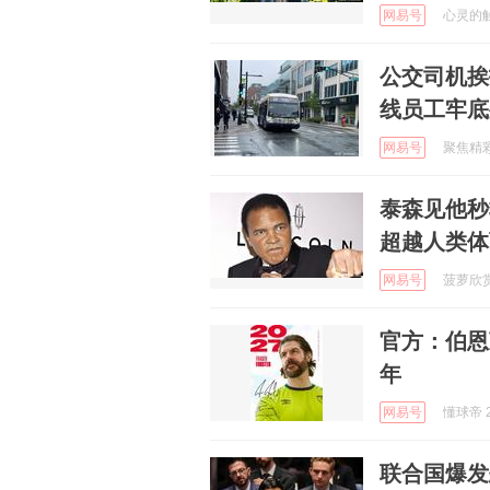
网易号
心灵的触动
公交司机挨
线员工牢底
网易号
聚焦精彩瞬
泰森见他秒
超越人类体
网易号
菠萝欣赏家
官方：伯恩
年
网易号
懂球帝 2
联合国爆发