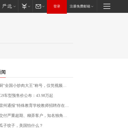
登录
注册免费邮箱
新闻
“全国小炒肉大王”称号，仅凭视频评出？中国烹饪协会回应
G9车型预售价公布：43.98万起
通报“特殊教育学校教师招聘存在违规行为”：已启动问责程序 副校长被停职
期、糊弄客户，知名独角兽车企创始人回应：都没证据，将依法采取措施，“本人长期与美国交管局保持沟通，对方表示肯定”
瓜子饺子，美国怕什么？