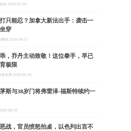
a 2026-07-03
打只能忍？加拿大新法出手：袭击一
坐穿
间 2026-06-27
乖，乔丹主动致敬！这位拳手，早已
育极限
本尊 2026-06-25
茅斯与38岁门将弗雷泽-福斯特续约一
026-06-25
恶战，官员愤怒拍桌，以色列出言不