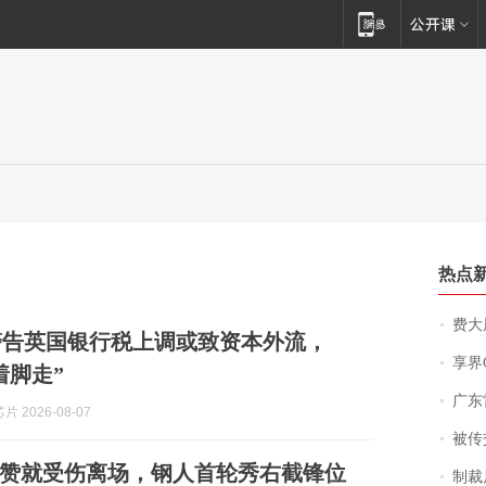
热点
费大厨
警告英国银行税上调或致资本外流，
享界
着脚走”
广东雷州
 2026-08-07
被传交付严重超
赞就受伤离场，钢人首轮秀右截锋位
制裁