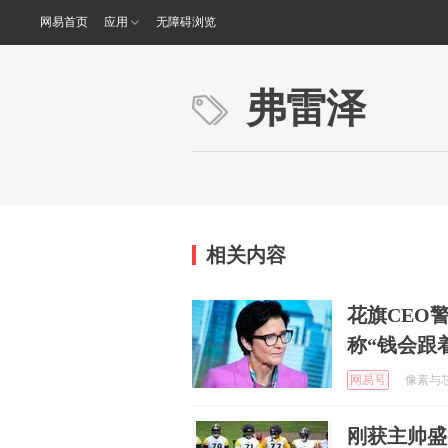
网易首页
应用
无障碍浏览
弗雷泽
相关内容
花旗CEO
称“钱会跟
网易号
像素与芯片
刚获主帅盛