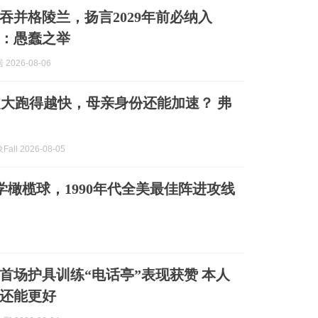
吞并格陵兰，扬言2029年前必纳入
：愚蠢之举
2026-08-06
大跑得越快，母亲身份还能加速？ 弗
ll 2026-08-05
学橄榄球，1990年代全美最佳阵进攻线
首场护具训练“电话亭”表现获赞 本人
还能更好