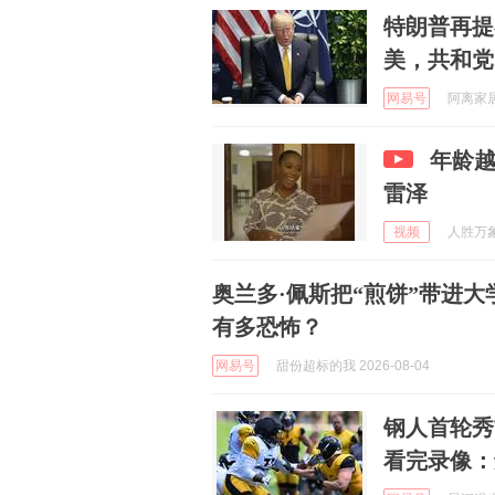
特朗普再提
美，共和党
网易号
阿离家居 
年龄越
雷泽
视频
人胜万象Fa
奥兰多·佩斯把“煎饼”带进大
有多恐怖？
网易号
甜份超标的我 2026-08-04
钢人首轮秀
看完录像：