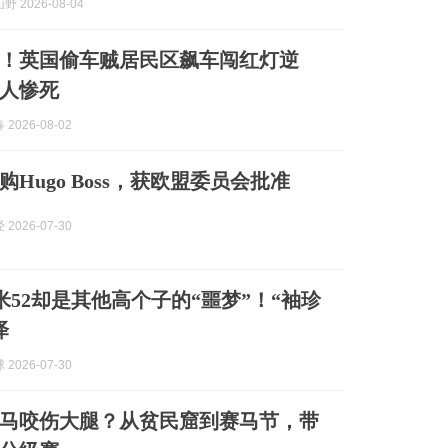
 2026-08-04
！英国偷车贼居民区飙车闯红灯逆
老人惨死
2026-08-02
Hugo Boss，获欧盟委员会批准
2026-07-30
米52却是其他高个子的“噩梦”！“袖珍
泽
2026-07-30
马咬伤大腿？从贫民窟到赛马节，带