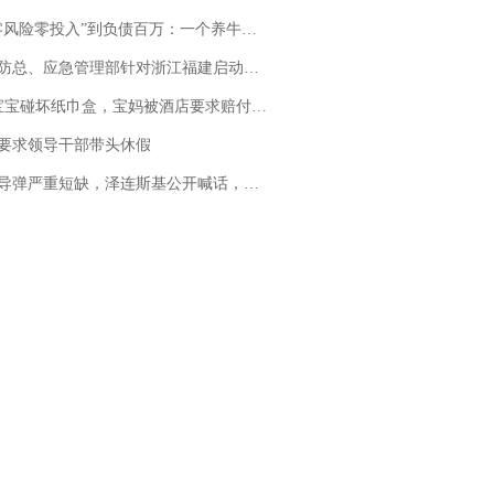
险零投入”到负债百万：一个养牛项目崩盘后，谁该为农户的贷款买单丨红星调查
总、应急管理部针对浙江福建启动防汛防台风四级应急响应
坏纸巾盒，宝妈被酒店要求赔付924元！三亚一酒店回复：骨瓷定制！网友一查价格，吵翻了
要求领导干部带头休假
弹严重短缺，泽连斯基公开喊话，乌克兰失去导弹拦截能力？