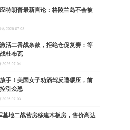
应特朗普最新言论：格陵兰岛不会被
 2026-07-08
激活二番战条款，拒绝仓促复赛：等
战杜布瓦
2026-07-04
放手！美国女子劝酒驾反遭碾压，前
控引众怒
2026-07-03
美军基地二战营房移建木板房，售价高达