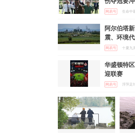
伤夺冠要冲
网易号
生命中最美
阿尔伯塔新
震、环境代
网易号
十夏九漓 
华盛顿特区
迎联赛
网易号
浮萍足球 