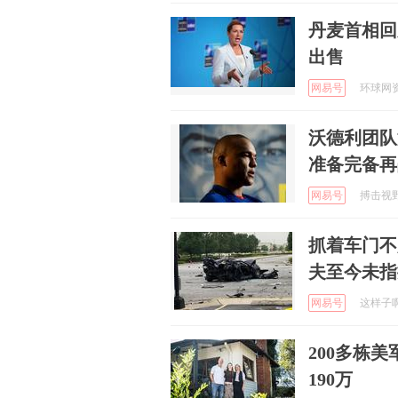
丹麦首相回
出售
网易号
环球网资讯
沃德利团队
准备完备再
网易号
搏击视野 
抓着车门不
夫至今未指
网易号
这样子啊 
200多栋
190万