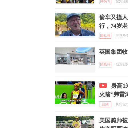
网易号
星河漫山野
偷车又撞人
行，74岁
网易号
无意争春 
英国集团收购
网易号
新浪财经 
身高1
火箭”弗雷
视频
风霜侃球 
美国骑师被