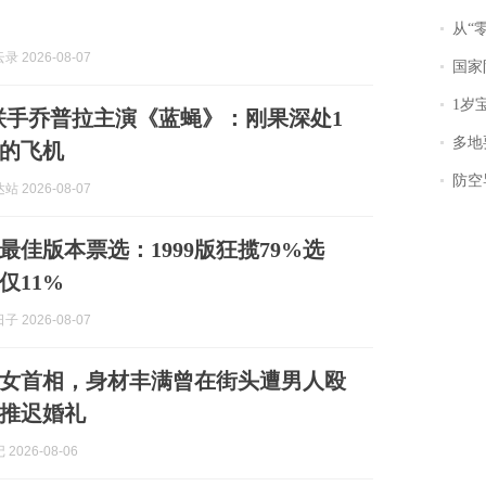
从“零风
 2026-08-07
国家防
1岁宝宝碰
联手乔普拉主演《蓝蝇》：刚果深处1
多地
的飞机
防空导
 2026-08-07
最佳版本票选：1999版狂揽79%选
仅11%
 2026-08-07
女首相，身材丰满曾在街头遭男人殴
推迟婚礼
2026-08-06