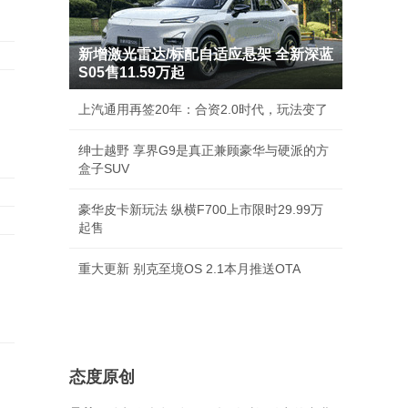
新增激光雷达/标配自适应悬架 全新深蓝
S05售11.59万起
上汽通用再签20年：合资2.0时代，玩法变了
绅士越野 享界G9是真正兼顾豪华与硬派的方
盒子SUV
豪华皮卡新玩法 纵横F700上市限时29.99万
起售
重大更新 别克至境OS 2.1本月推送OTA
态度原创