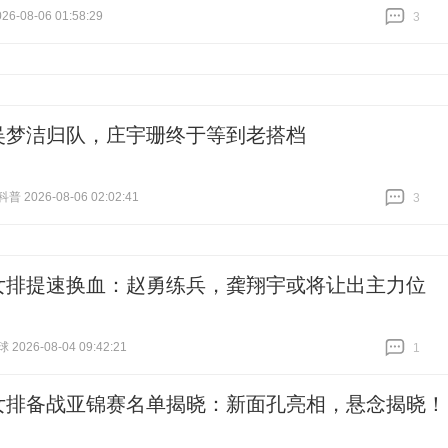
6-08-06 01:58:29
3
跟贴
3
吴梦洁归队，庄宇珊终于等到老搭档
 2026-08-06 02:02:41
3
跟贴
3
女排提速换血：赵勇练兵，龚翔宇或将让出主力位
026-08-04 09:42:21
1
跟贴
1
女排备战亚锦赛名单揭晓：新面孔亮相，悬念揭晓！