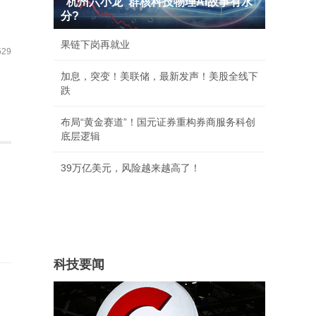
"杭州六小龙"群核科技物理AI故事有水
分?
果链下岗再就业
29
加息，突变！美联储，最新发声！美股全线下
跌
布局“黄金赛道”！国元证券重构券商服务科创
底层逻辑
39万亿美元，风险越来越高了！
科技要闻