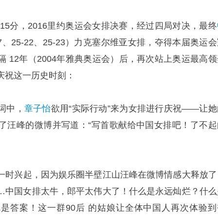
点15分，2016里约奥运会女排决赛，经过四局对决，最终
5-17、25-22、25-23）力克塞尔维亚女排，夺得本届奥运
 12年（2004年雅典奥运会）后，再次站上奥运最高领
庆祝这一历史时刻：
词中，
章子怡
欲用
“实际行动”来为女排进行庆祝——让她
了汪峰的微博并写道：“写首歌献给中国女排吧！了不起
一时兴起，因为娱乐圈半壁江山汪峰在微博情感大释放了
…中国女排太牛，郎平太伟大了！什么是永远灿烂？什么
是答案！这一群90后 的姑娘让全体中国人再次体验到