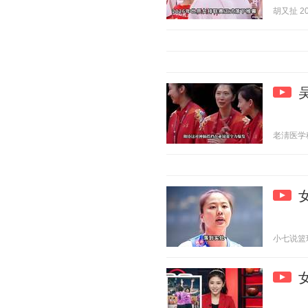
胡又扯 202
老淸医学科普
小七说篮球 2