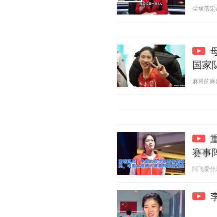
尘埃落定w 2
国家
麻将的麻麻 2
赛事
阿飞爱分享 2