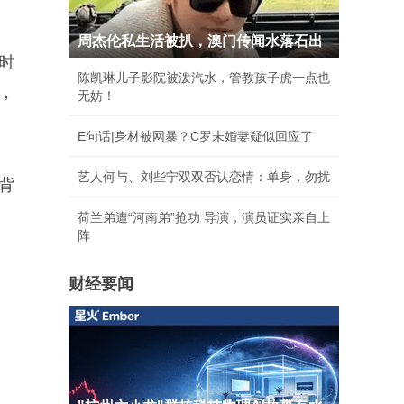
周杰伦私生活被扒，澳门传闻水落石出
时
陈凯琳儿子影院被泼汽水，管教孩子虎一点也
，
无妨！
E句话|身材被网暴？C罗未婚妻疑似回应了
艺人何与、刘些宁双双否认恋情：单身，勿扰
背
荷兰弟遭“河南弟”抢功 导演，演员证实亲自上
阵
财经要闻