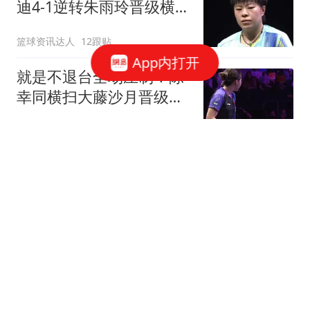
迪4-1逆转朱雨玲晋级横滨
冠军赛四强！
篮球资讯达人
12跟贴
App内打开
就是不退台全场压制！陈
幸同横扫大藤沙月晋级横
滨冠军赛四强！
篮球资讯达人
3跟贴
联手浓眉！北京水货外援
阿隆德斯签约奇才 场均仅
6.3分告别CBA
醉卧浮生
57跟贴
努内斯：一开始很难接受
踢边后卫，甚至还去看过
心理医生