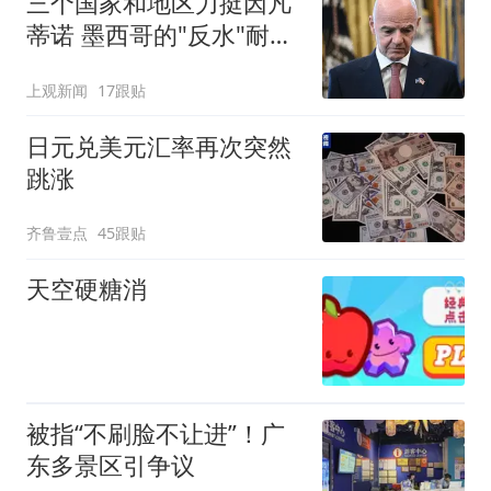
三个国家和地区力挺因凡
蒂诺 墨西哥的"反水"耐人
寻味
上观新闻
17跟贴
日元兑美元汇率再次突然
跳涨
齐鲁壹点
45跟贴
天空硬糖消
被指“不刷脸不让进”！广
东多景区引争议