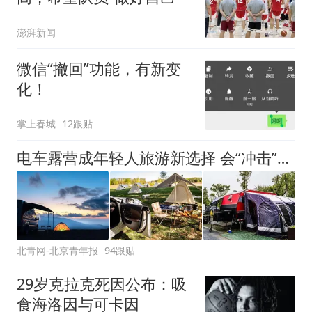
澎湃新闻
微信“撤回”功能，有新变
化！
掌上春城
12跟贴
电车露营成年轻人旅游新选择 会“冲击”传统住宿业吗？
北青网-北京青年报
94跟贴
29岁克拉克死因公布：吸
食海洛因与可卡因