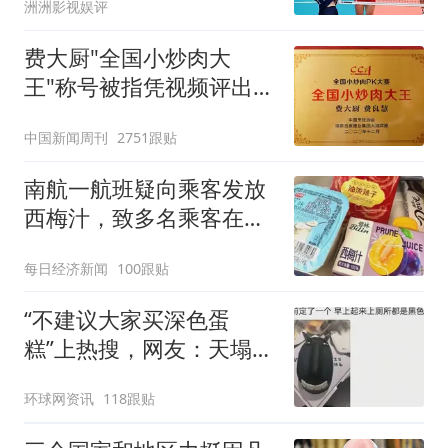
洲洲影视娱评
费大厨"全国小炒肉大
王"称号被指凭视频评出
官方回应
中国新闻周刊
2751跟贴
南航一航班疑向乘客发放
西梅汁，致多名乘客在飞
行途中排队上厕所！乘
每日经济新闻
100跟贴
客：机上100多人只有2个
厕所；客服回应：并非每
“不建议大家买深色蛋
架飞机都会发放西梅汁
糕”上热搜，网友：天塌
了！
环球网资讯
118跟贴