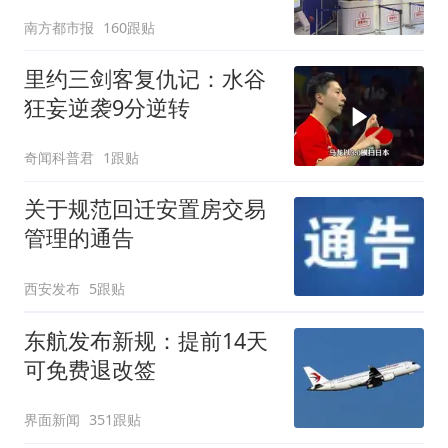
南方都市报
160跟贴
里约三剑客复仇记：水谷
狂妄逆袭9分逆转
奇闻科普君
1跟贴
关于规范回迁安置房交易
管理的通告
西安发布
5跟贴
东航发布新规：提前14天
可免费退改签
界面新闻
351跟贴