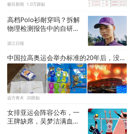
极目新闻
1.0万跟贴
聘，成立调查组全面核查
高档Polo衫耐穿吗？拆解
物理检测报告中的自研面
料科技
湛江日报
中国拉高奥运会举办标准的20年后，没国家愿意举办奥运会了
远方青木
20跟贴
女排亚运会阵容公布，一
王牌缺席，吴梦洁满血复
出，郎平能放心了