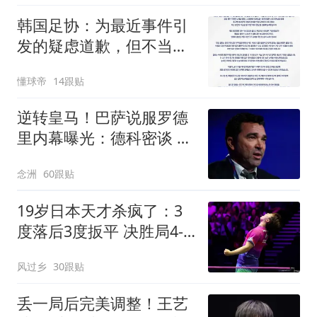
韩国足协：为最近事件引
发的疑虑道歉，但不当行
为从未发生
懂球帝
14跟贴
逆转皇马！巴萨说服罗德
里内幕曝光：德科密谈 弗
里克多次打电话
念洲
60跟贴
19岁日本天才杀疯了：3
度落后3度扳平 决胜局4-8
后轰7-0逆转进4强
风过乡
30跟贴
丢一局后完美调整！王艺