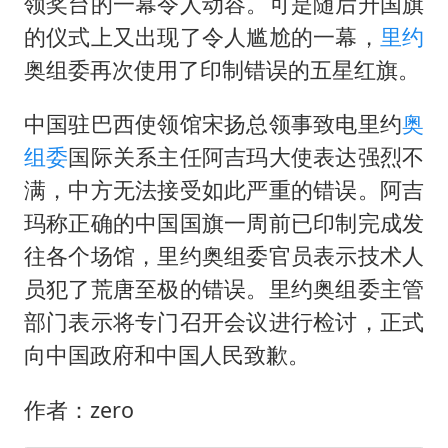
女儿为争财产堵门阻挠父亲出殡
领奖台的一幕令人动容。可是随后升国旗
的仪式上又出现了令人尴尬的一幕，
里约
万岁山接盘烂尾恒大文旅城
奥组委再次使用了印制错误的五星红旗。
戚薇谈把脸交给AI
多个明星演唱会取消
中国驻巴西使领馆宋扬总领事致电里约
奥
习近平心系体育强国建设
组委
国际关系主任阿吉玛大使表达强烈不
满，中方无法接受如此严重的错误。阿吉
玛称正确的中国国旗一周前已印制完成发
往各个场馆，里约奥组委官员表示技术人
员犯了荒唐至极的错误。里约奥组委主管
部门表示将专门召开会议进行检讨，正式
向中国政府和中国人民致歉。
作者：zero