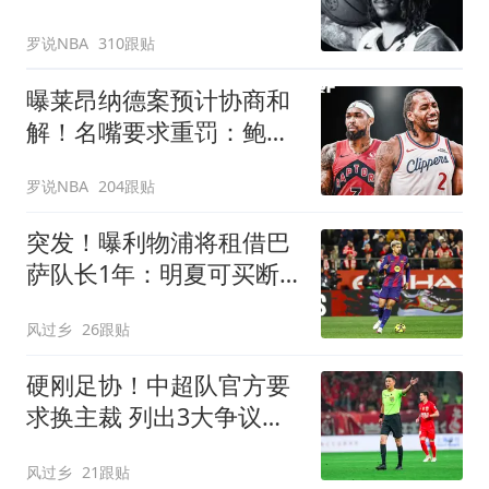
罗说NBA
310跟贴
曝莱昂纳德案预计协商和
解！名嘴要求重罚：鲍尔
默和小卡都该禁赛一年
罗说NBA
204跟贴
突发！曝利物浦将租借巴
萨队长1年：明夏可买断
曾被查出心理问题
风过乡
26跟贴
硬刚足协！中超队官方要
求换主裁 列出3大争议比
赛：鲁能全上榜
风过乡
21跟贴