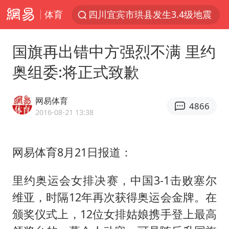
体育
四川宜宾市珙县发生3.4级地震
台风白海豚闭眼浙江上海处于危险半圆
国旗再出错中方强烈不满 里约
白海豚将正面袭击贯穿浙江
奥组委:将正式致歉
香港宏福苑火灾或由烟头引起
中国父女泰国骑摩托车坠崖1死1伤
网易体育
4866
浙江台州《告全体市民书》
2016-08-21 13:38
网约车司机充电时猝死保险拒赔
网易体育8月21日报道：
周末打虎 宋致远被查
郑丽文：台湾从来没有“独立”过
里约奥运会女排决赛，中国3-1击败塞尔
刘浩存百花奖开幕式红裙起舞
维亚，时隔12年再次获得奥运会金牌。在
女子网购名牌包发现是自己丢的那只
颁奖仪式上，12位女排姑娘携手登上最高