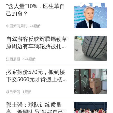
“含人量”10%，医生革自
己的命？
中国新闻周刊
24跟贴
自驾游客反映辉腾锡勒草
原周边有车辆轮胎被扎，
修理店铺换胎价格高达千
江西晨报
524跟贴
元，官方发布情况通报
搬家报价570元，搬到楼
下交5060元才肯搬上楼！
女子傻眼了
极目新闻
1跟贴
郭士强：球队训练质量
高，希望队员“做好自己”