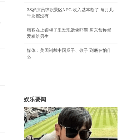
38岁演员求职景区NPC:收入基本断了 每月几
千块都没有
人
租客在上锁柜子里发现遗像吓哭 房东曾称就
爱租给男生
媒体：美国制裁中国瓜子、饺子 到底在怕什
么
娱乐要闻