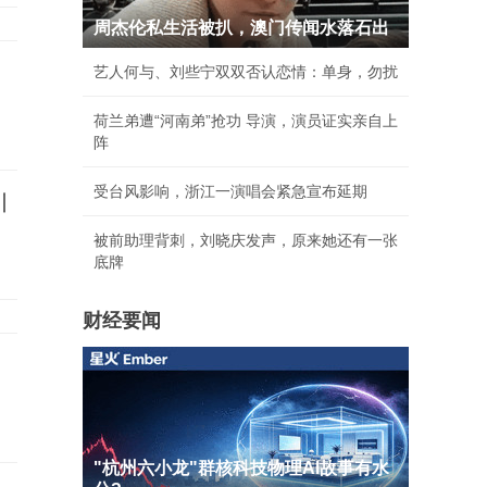
周杰伦私生活被扒，澳门传闻水落石出
艺人何与、刘些宁双双否认恋情：单身，勿扰
荷兰弟遭“河南弟”抢功 导演，演员证实亲自上
阵
受台风影响，浙江一演唱会紧急宣布延期
引
被前助理背刺，刘晓庆发声，原来她还有一张
底牌
财经要闻
"杭州六小龙"群核科技物理AI故事有水