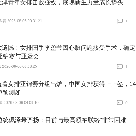
天津青年女排击败强敌，展现新生力量成长势头
 2026-08-05 00:31:21
1
跟贴
1
太遗憾！女排国手李盈莹因心脏问题接受手术，确定
亚锦赛与亚运会
026-08-06 08:38:25
1
跟贴
1
随着女排亚锦赛分组出炉，中国女排获得上上签，14
单预测如
026-08-06 04:09:10
0
跟贴
0
总统佩泽希齐扬：目前与最高领袖联络"非常困难"