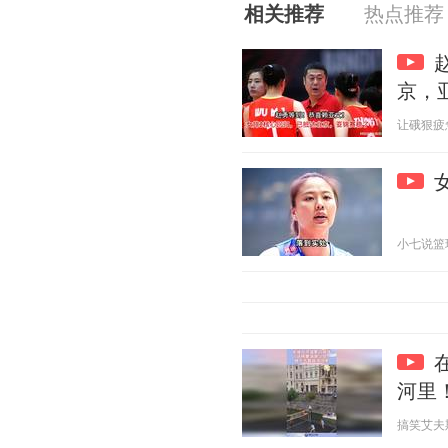
相关推荐
热点推荐
京，
让硪狠疲惫 2
小七说篮球 2
河里
搞笑艾夫斯 2