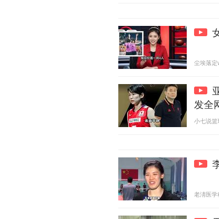
尘埃落定w 2
发全
小七说篮球 2
老淸医学科普