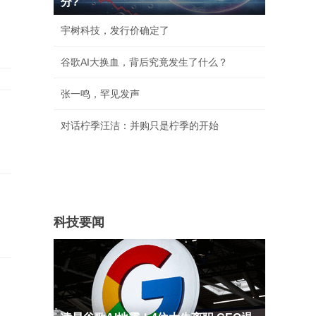
分?
宇树科技，发行价确定了
谷歌AI大换血，背后究竟发生了什么？
张一鸣，罕见发声
对话柠季汪洁：并购只是柠季的开始
科技要闻