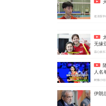
老淸医学科普
无缘
温心娱乐1 2
人名
树懒小结界 2
伊朗