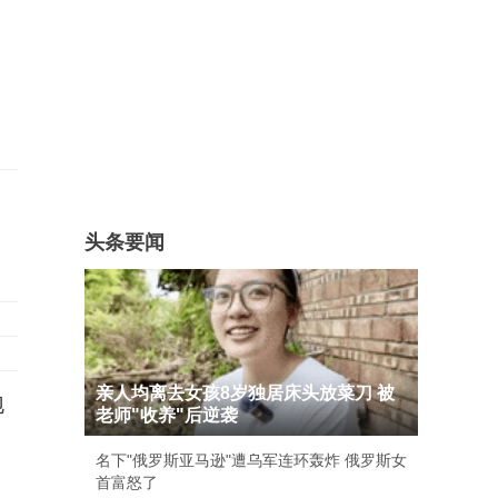
头条要闻
亲人均离去女孩8岁独居床头放菜刀 被
泡
老师"收养"后逆袭
名下"俄罗斯亚马逊"遭乌军连环轰炸 俄罗斯女
首富怒了