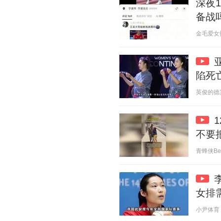
深夜
备战
金毛爱女排 2
陷死
英俊的德罗巴
不要
青蜂侠Bee 
女排
小尹体育 20