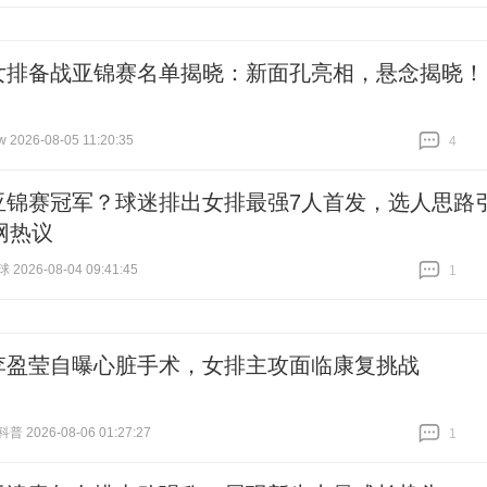
女排备战亚锦赛名单揭晓：新面孔亮相，悬念揭晓！
026-08-05 11:20:35
4
跟贴
4
亚锦赛冠军？球迷排出女排最强7人首发，选人思路
网热议
026-08-04 09:41:45
1
跟贴
1
李盈莹自曝心脏手术，女排主攻面临康复挑战
 2026-08-06 01:27:27
1
跟贴
1