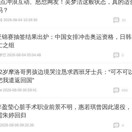
1点冲浪互动、怒怼网友！吴梦洁这般状态，真的适
吗？
026-08-04 10:28:30
30
跟贴
30
亚锦赛抽签结果出炉：中国女排冲击奥运资格，日韩
亡之组
 2026-08-04 05:04:48
0
跟贴
0
12岁摩洛哥男孩边境哭泣恳求西班牙士兵：“可不可
把我遣返回国”
2026-08-06 00:59:41
996
跟贴
996
李盈莹心脏手术职业前景不明，惠若琪曾因此退役，
需朱婷回归
26-08-06 09:20:36
4
跟贴
4