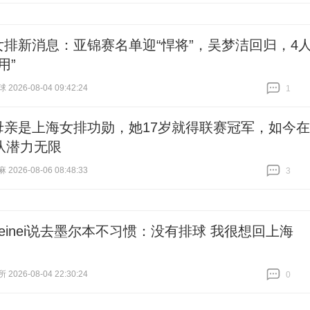
女排新消息：亚锦赛名单迎“悍将”，吴梦洁回归，4
用”
026-08-04 09:42:24
1
跟贴
1
母亲是上海女排功勋，她17岁就得联赛冠军，如今在
队潜力无限
026-08-06 08:48:33
3
跟贴
3
neinei说去墨尔本不习惯：没有排球 我很想回上海
026-08-04 22:30:24
0
跟贴
0