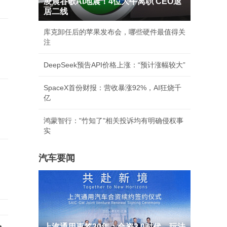
凌晨谷歌AI地震！4位大牛离职 CEO退
居二线
库克卸任后的苹果发布会，哪些硬件最值得关
注
DeepSeek预告API价格上涨：“预计涨幅较大”
SpaceX首份财报：营收暴涨92%，AI狂烧千
亿
鸿蒙智行："竹知了"相关投诉均有明确侵权事
实
汽车要闻
上汽通用再签20年：合资2.0时代，玩法