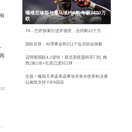
曝维尼修斯与皇马续约4年 年薪2400万
有
欧
TA：巴萨探索引进罗德里，合同剩12个月
国际足联：向理事会和211个会员协会致歉
。
再
迈阿密国际4-2逆转！获北美联盟杯开门红 梅
西2射1传+生涯已进921球
交易！曝因凡蒂诺承诺摩洛哥举办世界杯决赛
以换取支持 FIFA回应
22