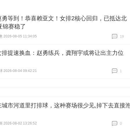
赵勇等到！恭喜赖亚文！女排2核心回归，已抵达北
亚锦赛稳了
026-08-05 11:34:05
19
跟贴
19
女排提速换血：赵勇练兵，龚翔宇或将让出主力位
026-08-04 09:42:21
1
跟贴
1
在城市河道里打排球，这种赛场很少见,掉下去直接
！
026-08-02 13:26:52
0
跟贴
0