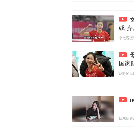
或“弃
小七说篮球 2
国家
麻将的麻麻 2
磕戏研究所 2