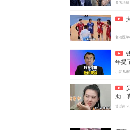
参考消息 20
老淸医学科普
年提
小梦儿来说事
助，
督以南 202