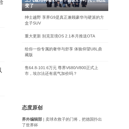
合
变了
绅士越野 享界G9是真正兼顾豪华与硬派的方
盒子SUV
重大更新 别克至境OS 2.1本月推送OTA
给你一份专属的奢华与舒享 体验仰望U8L鼎
藏版
售64.8-101.6万元 尊界V680/V800正式上
以
市，埃尔法还有底气加价吗？
态度原创
界外编辑部
| 卖球衣救子的门将，把德国扑出
了世界杯