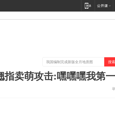
头翘指卖萌攻击:嘿嘿嘿我第