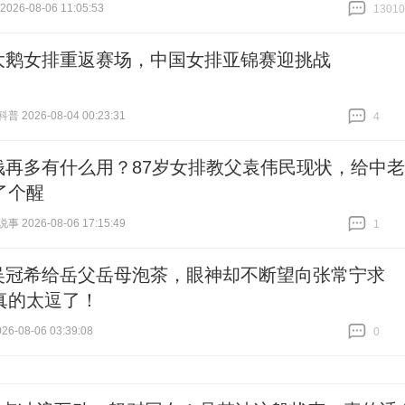
26-08-06 11:05:53
13010
跟贴
13010
大鹅女排重返赛场，中国女排亚锦赛迎挑战
 2026-08-04 00:23:31
4
跟贴
4
钱再多有什么用？87岁女排教父袁伟民现状，给中老
了个醒
 2026-08-06 17:15:49
1
跟贴
1
吴冠希给岳父岳母泡茶，眼神却不断望向张常宁求
真的太逗了！
6-08-06 03:39:08
0
跟贴
0