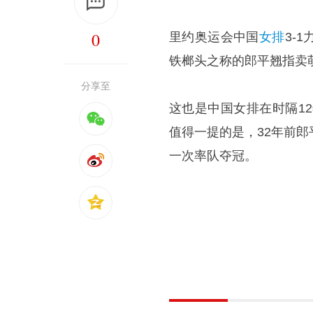
0
里约奥运会中国
女排
3-
铁榔头之称的郎平翘指卖
分享至
这也是中国女排在时隔1
值得一提的是，32年前
一次率队夺冠。