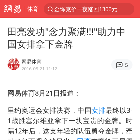
体育
金饰克价一夜涨回1300元
解锁各地夏日限定体验
田亮发功"念力聚满!!!"助力中
峰哥 汪海林
国女排拿下金牌
西湖突现狂风暴雨 游客瞬间被浇透
富婆带资进组给自己硬加60多场吻戏
网易体育
5
河南重大刑事案嫌疑人落网
2016-08-21 11:12
黄金创今年来最大单周涨幅
网易体育8月21日报道：
视频丨中国东方电气集团原党组副书记、董事宋致远被查
梁家辉：到内地拍戏不是北上是回归
里约奥运会女排决赛，中国
女排
最终以3-
白海豚将正面袭击贯穿浙江
1战胜塞尔维亚拿下一块宝贵的金牌。时
酒店回应车内过夜被收150元
隔12年后，这支年轻的队伍勇夺金牌，牵