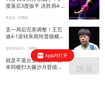
度落后3度扳平 决胜局4-8
后轰7-0逆转进4强
风过乡
92跟贴
丢一局后完美调整！王艺
迪4-1逆转朱雨玲晋级横滨
冠军赛四强！
篮球资讯达人
28跟贴
App内打开
就是不退台全场压制！陈
幸同横扫大藤沙月晋级横
滨冠军赛四强！
篮球资讯达人
52跟贴
联手浓眉！北京水货外援
阿隆德斯签约奇才 场均仅
6.3分告别CBA