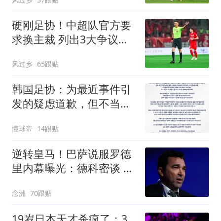
硬刚足协！中超队官方要
求换主裁 列出3大争议比
赛：鲁能全上榜
风过乡
65跟贴
韩国足协：为最近事件引
发的疑虑道歉，但不当行
为从未发生
懂球帝
14跟贴
逆转皇马！巴萨说服罗德
里内幕曝光：德科密谈 弗
里克多次打电话
念洲
70跟贴
19岁日本天才杀疯了：3