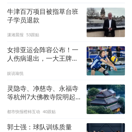
牛津百万项目被指草台班
子学员退款
潇湘晨报
53跟贴
女排亚运会阵容公布！一
人伤病退出，一大王牌归
队，郎平能安心了
娱说瑜悦
灵隐寺、净慈寺、永福寺
等杭州7大佛教寺院明起
临时关闭，别跑空了
都市快报橙柿互动
40跟贴
郭士强：球队训练质量