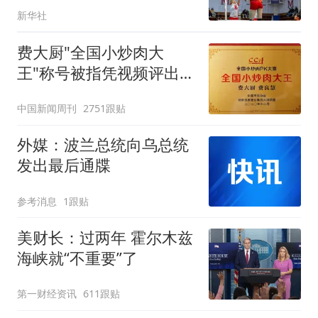
新华社
费大厨"全国小炒肉大
王"称号被指凭视频评出
官方回应
中国新闻周刊
2751跟贴
外媒：波兰总统向乌总统
发出最后通牒
参考消息
1跟贴
美财长：过两年 霍尔木兹
海峡就“不重要”了
第一财经资讯
611跟贴