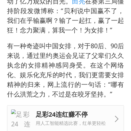
“不怕六爷挂得多 就怕六爷挂一颗”
动了亿万观众的目光。
田亮
在赛第三局僵
持阶段发微博称：“贝利说中国赢不了，
牛津大学一纸声明甩不了锅
我们在乎输赢啊？输了一起扛，赢了一起
网传《披荆斩棘2026》名单
狂！念力聚满，算我一个！为女排！”
新疆景区自驾服务费改为按车收费
女主硬加吻戏短剧已下架
有一种奇迹叫中国女排，对于80后、90后
来说，通过里约奥运会见证了父辈们久久
浙江台州《告全体市民书》
执念的女排精神感同身受。在这个网络
香港宏福苑火灾或由烟头引起
化、娱乐化充斥的时代，我们更需要女排
人民的健康、体质、幸福一脉相承
精神的归来，网上流行的一句话：“哪有
什么洪荒之力，不过是在咬牙坚持。”
足彩24连红赚不停
用人工智能精选比赛，红单更轻松