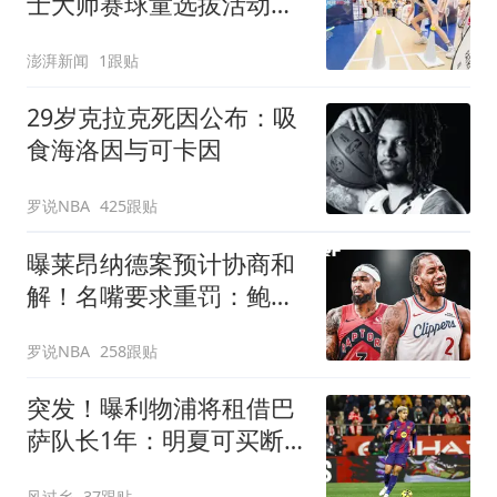
士大师赛球童选拔活动启
动
澎湃新闻
1跟贴
29岁克拉克死因公布：吸
食海洛因与可卡因
罗说NBA
425跟贴
曝莱昂纳德案预计协商和
解！名嘴要求重罚：鲍尔
默和小卡都该禁赛一年
罗说NBA
258跟贴
突发！曝利物浦将租借巴
萨队长1年：明夏可买断
曾被查出心理问题
风过乡
37跟贴