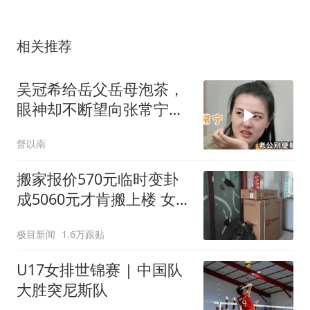
相关推荐
吴冠希给岳父岳母泡茶，
眼神却不断望向张常宁求
助，真的太逗了！
督以南
搬家报价570元临时变卦
成5060元才肯搬上楼 女子
傻眼
极目新闻
1.6万跟贴
U17女排世锦赛 | 中国队
大胜突尼斯队