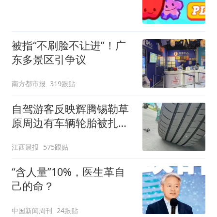
被指“不刷脸不让进”！广
东多景区引争议
南方都市报
319跟贴
自驾游客反映辉腾锡勒草
原周边有车辆轮胎被扎，
修理店铺换胎价格高达千
江西晨报
575跟贴
元，官方发布情况通报
“含人量”10%，医生革自
己的命？
中国新闻周刊
24跟贴