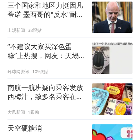
三个国家和地区力挺因凡
蒂诺 墨西哥的"反水"耐人
寻味
上观新闻
38跟贴
“不建议大家买深色蛋
糕”上热搜，网友：天塌
了！
环球网资讯
109跟贴
南航一航班疑向乘客发放
西梅汁，致多名乘客在飞
行途中排队上厕所！乘
大风新闻
1跟贴
客：机上100多人只有2个
厕所；客服回应：并非每
天空硬糖消
架飞机都会发放西梅汁