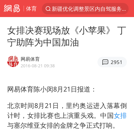
体育
新疆优化调整景区内自驾服务收费
解锁各地夏日限定体验
女排决赛现场放《小苹果》 丁
男童模仿奥特曼从高处跳下致骨折
宁助阵为中国加油
峰哥 汪海林
河南潜逃10日重大刑案嫌疑人落网
网易体育
2951
西湖突现狂风暴雨 游客瞬间被浇透
2016-08-21 09:38
金饰克价一夜涨回1300元
网易体育陈小闵8月21日报道：
视频丨中国东方电气集团原党组副书记、董事宋致远被查
梁家辉：到内地拍戏不是北上是回归
北京时间8月21日，里约奥运进入落幕倒
白海豚将正面袭击贯穿浙江
计时，女排比赛也上演重头戏。中国
女排
酒店回应车内过夜被收150元
与塞尔维亚女排的金牌之争正式打响。