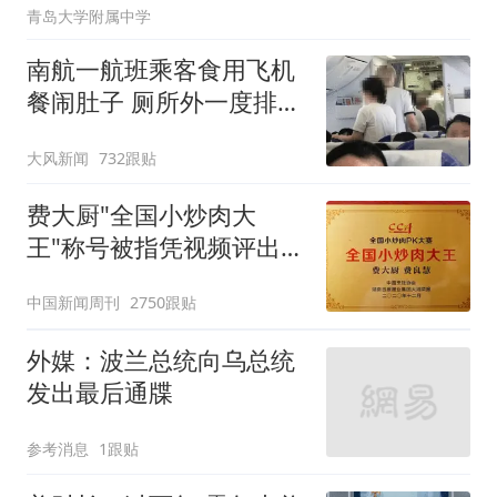
青岛大学附属中学
南航一航班乘客食用飞机
餐闹肚子 厕所外一度排长
队
大风新闻
732跟贴
费大厨"全国小炒肉大
王"称号被指凭视频评出
官方回应
中国新闻周刊
2750跟贴
外媒：波兰总统向乌总统
发出最后通牒
参考消息
1跟贴