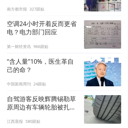
南方都市报
327跟贴
空调24小时开着反而更省
电？电力部门回应
第一财经资讯
966跟贴
“含人量”10%，医生革自
己的命？
中国新闻周刊
24跟贴
自驾游客反映辉腾锡勒草
原周边有车辆轮胎被扎，
修理店铺换胎价格高达千
江西晨报
580跟贴
元，官方发布情况通报