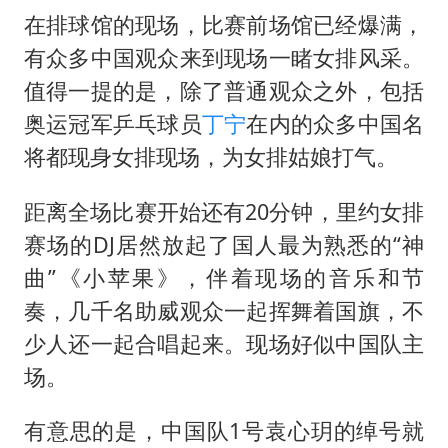
牛津大学一纸声明甩不了锅
在排球馆的现场，比赛前场馆已经爆满，
香港宏福苑火灾或由烟头引起
有众多中国观众来到现场一睹女排风采。
浙江台州《告全体市民书》
值得一提的是，除了普通观众之外，包括
西贝创始人贾国龙押注鲜羊赛道
奥运冠军乒乓球员
丁宁
在内的众多中国名
“不怕六爷挂得多 就怕六爷挂一颗”
将都现身女排现场，为女排姑娘打气。
董璇小酒窝朵朵为佟丽娅庆生
距离全场比赛开始还有20分钟，里约女排
36岁男演员成景区NPC后人气爆棚
赛场的DJ居然放起了国人最为熟悉的“神
人民的健康、体质、幸福一脉相承
曲”《小苹果》，伴着现场的音乐和节
奏，几千名助威观众一起挥舞着国旗，不
少人还一起合唱起来。现场好似中国队主
场。
有意思的是，中国队1号袁心玥的绰号就