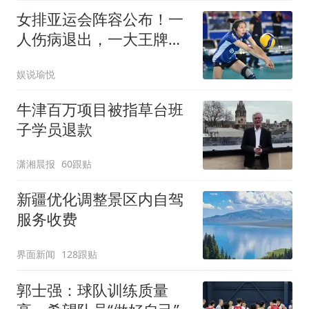
女排亚运会阵容公布！一
人伤病退出，一大王牌归
队，郎平能安心了
娱说瑜悦
牛津百万项目被指草台班
子学员退款
潇湘晨报
60跟贴
新疆优化调整景区内自驾
服务收费
界面新闻
128跟贴
郭士强：球队训练质量