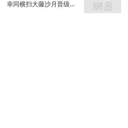
幸同横扫大藤沙月晋级横
滨冠军赛四强！
篮球资讯达人
60跟贴
联手浓眉！北京水货外援
阿隆德斯签约奇才 场均仅
6.3分告别CBA
醉卧浮生
71跟贴
切尔西vs米兰：米兰率先
公布首发，莱奥、莫德里
奇领衔
懂球帝
吉马良斯深情告别纽卡：
这是我最艰难的决定，我
真心爱上了这里
热搜