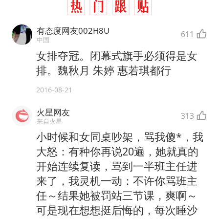
有态度网友002H8U
611
中国
女排夺冠。闭幕式旗手必须得是女
排。魏秋月 朱婷 惠若琪都行
2016-08-21
火星网友
313
来自火星
小时候和女同桌吵架，骂我傻*，我
大怒：有种你再说20遍，她就真的
开始连续复读，骂到一半班主任进
来了，我灵机一动：不许你骂班主
任～结果她被罚站三节课，爽啊～
可是现在想想挺后悔的，每次睡沙