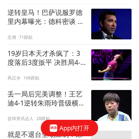
逆转皇马！巴萨说服罗德
里内幕曝光：德科密谈 弗
里克多次打电话
念洲
71跟贴
19岁日本天才杀疯了：3
度落后3度扳平 决胜局4-8
后轰7-0逆转进4强
风过乡
106跟贴
丢一局后完美调整！王艺
迪4-1逆转朱雨玲晋级横滨
冠军赛四强！
篮球资讯达人
28跟贴
App内打开
就是不退台全场压制！陈