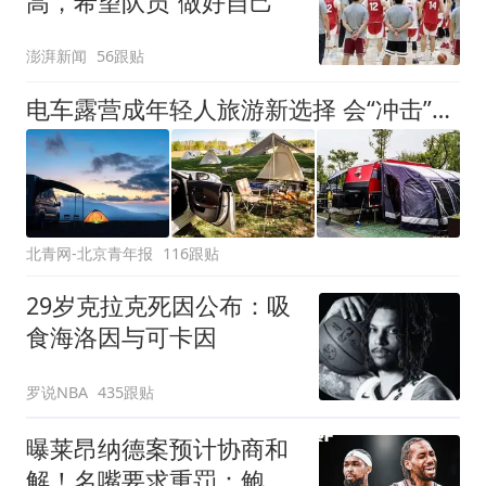
高，希望队员“做好自己”
澎湃新闻
56跟贴
电车露营成年轻人旅游新选择 会“冲击”传统住宿业吗？
北青网-北京青年报
116跟贴
29岁克拉克死因公布：吸
食海洛因与可卡因
罗说NBA
435跟贴
曝莱昂纳德案预计协商和
解！名嘴要求重罚：鲍尔