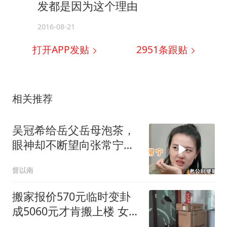
发都是因为这个理由
2016-08-21
打开APP发贴
2951
条跟贴
相关推荐
吴冠希给岳父岳母泡茶，
眼神却不断望向张常宁求
助，真的太逗了！
督以南
搬家报价570元临时变卦
成5060元才肯搬上楼 女子
傻眼