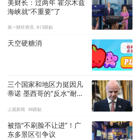
美财长：过两年 霍尔木兹
海峡就“不重要”了
第一财经资讯
813跟贴
天空硬糖消
三个国家和地区力挺因凡
蒂诺 墨西哥的"反水"耐人
寻味
上观新闻
38跟贴
被指“不刷脸不让进”！广
东多景区引争议