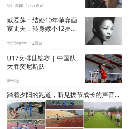
极目新闻
1.7万跟贴
戴爱莲：结婚10年抛弃画
家丈夫，转身嫁小12岁鲜
肉，结果人财皆空
大运河时空
12跟贴
U17女排世锦赛 | 中国队
大胜突尼斯队
新华社
踏着夕阳的跑道，听见拔节成长的声音——青大附中2026年暑假田径社团活动圆满结束