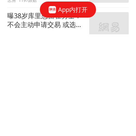
念洲
1197跟贴
App内打开
曝38岁库里想留在勇士！
不会主动申请交易 或选择
降薪帮助球队
罗说NBA
633跟贴
无缘首进大师赛16强！商
竣程遭逆转惜败19号种
子，止步蒙特利尔第3轮
全景体育V
42跟贴
官方：大巴黎从摩纳哥签
下阿克利乌什；据悉转会
费5000万欧
懂球帝
11跟贴
名记：汤神会耐心等待独