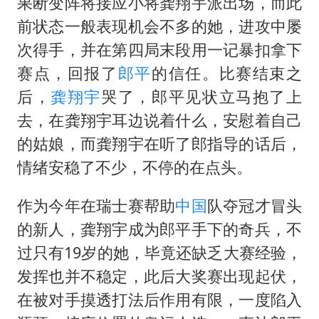
陕西省委书记赶赴柞水县杏坪镇
果断变阵将接应小将龚翔宇派出场，而此
前状态一般表现机会不多的她，进攻中屡
女孩摆摊卖菌子时收到北大通知书
次得手，并在第四局末段用一记暴扣拿下
曝美拒绝乌增购“爱国者”导弹请求
赛点，回报了
郎平
的信任。比赛结束之
公司“上四休三”但要降薪1000元
后，
龚翔宇
哭了，郎平见状立马抱了上
改名后的“青海拉面”店
去，在龚翔宇耳边说着什么，安慰着自己
女孩南太行山失联超11天 直击搜寻
的姑娘，而龚翔宇在听了郎指导的话后，
广岛核爆81周年央视播《奥本海默》
情绪安稳了不少，不停的在点头。
东方之约 相约未来
作为今年在瑞士赛帮助
中国
队夺冠才冒头
的新人，龚翔宇成为郎平手下的奇兵，不
过只有19岁的她，毕竟还缺乏大赛经验，
发挥也并不稳定，此后大奖赛出现起伏，
在被对手摸透打法后作用有限，一度陷入