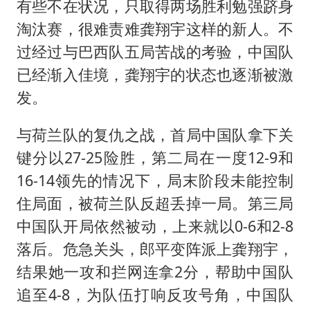
有些不在状况，只取得两场胜利勉强跻身
淘汰赛，很难责难龚翔宇这样的新人。不
过经过与巴西队五局苦战的考验，中国队
已经渐入佳境，龚翔宇的状态也逐渐被激
发。
与荷兰队的复仇之战，首局中国队拿下关
键分以27-25险胜，第二局在一度12-9和
16-14领先的情况下，局末阶段未能控制
住局面，被荷兰队反超丢掉一局。第三局
中国队开局依然被动，上来就以0-6和2-8
落后。危急关头，郎平变阵派上龚翔宇，
结果她一攻和拦网连拿2分，帮助中国队
追至4-8，为队伍打响反攻号角，中国队