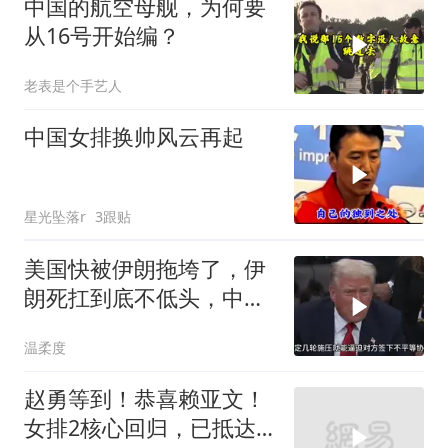
中国的航空母舰，为何要
从16号开始编？
老表是个手艺人
中国女排换帅风云再起
星光坠落r
3跟贴
美国快被伊朗拖垮了，伊
朗死扛到底不低头，中国
反而迎来新机遇？
温柔度
赵勇等到！恭喜赖亚文！
女排2核心回归，已抵达