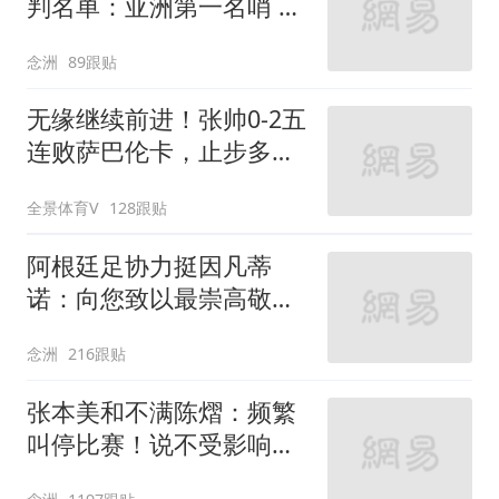
判名单：亚洲第一名哨 日
本2主裁+香港1人
念洲
89跟贴
无缘继续前进！张帅0-2五
连败萨巴伦卡，止步多伦
多站第3轮
全景体育V
128跟贴
阿根廷足协力挺因凡蒂
诺：向您致以最崇高敬意
连任才是正确道路
念洲
216跟贴
张本美和不满陈熠：频繁
叫停比赛！说不受影响是
假话 誓要夺冠