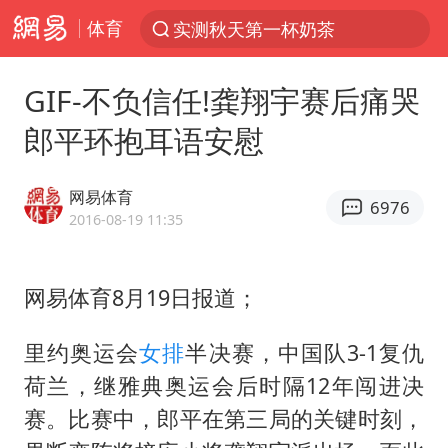
体育
实测秋天第一杯奶茶
上半年我国机械工业经济运行稳中有进
GIF-不负信任!龚翔宇赛后痛哭
台风“白海豚”体型变大！环流面积接近13个浙江那么大
郎平环抱耳语安慰
女子开一天一夜空调后二氧化碳中毒
汪峰阻止14岁女儿买大牌
网易体育
6976
我国货物贸易进出口超30万亿元
2016-08-19 11:35
泰国校园枪击案死亡人数升至7人
网易体育8月19日报道；
泰国枪击案凶手先杀祖父母后行凶
王力宏演唱会黄牛带观众藏匿被查获
里约奥运会
女排
半决赛，中国队3-1复仇
带薪错峰休假通知引争议 河南回应
荷兰，继雅典奥运会后时隔12年闯进决
四川宜宾市高县发生4.9级地震
赛。比赛中，郎平在第三局的关键时刻，