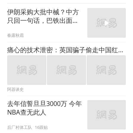
伊朗采购大批中械？中方
只回一句话，巴铁出面，
美军战败想找台阶
春露秋霜
痛心的技术泄密：英国骗子偷走中国红茶，间接造成甲午惨败
阿器谈史
去年信誓旦旦3000万 今年
NBA查无此人
后厂村体工队
16跟贴