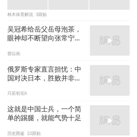
林木体育解说
3跟贴
吴冠希给岳父岳母泡茶，
眼神却不断望向张常宁求
助，真的太逗了！
督以南
俄罗斯专家直言担忧：中
国对决日本，胜败并非唯
一忧虑
只若初见h
这就是中国士兵，一个简
单的踢腿，就能气势十足
历史图鉴
22跟贴