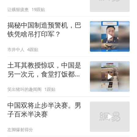
北京，亚锦赛稳了
让硪狠疲惫
19跟贴
揭秘中国制造预警机，巴
铁凭啥吊打印军？
市井中人
4跟贴
土耳其教授惊叹，中国是
另一次元，食堂打饭都高
科技开眼界了！
笑出猪叫的趣闻阁
1跟贴
中国双将止步半决赛。男
子百米半决赛
左脚爆射得分