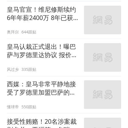
皇马官宣！维尼修斯续约
6年年薪2400万 8年已获
14冠
奥拜尔
644跟贴
皇马认栽正式退出！曝巴
萨与罗德里达协议 报价
6000万欧与曼城谈判
风过乡
335跟贴
西媒：皇马非常平静地接
受了罗德里加盟巴萨的决
定
懂球帝
550跟贴
接受性贿赂！20名涉案裁