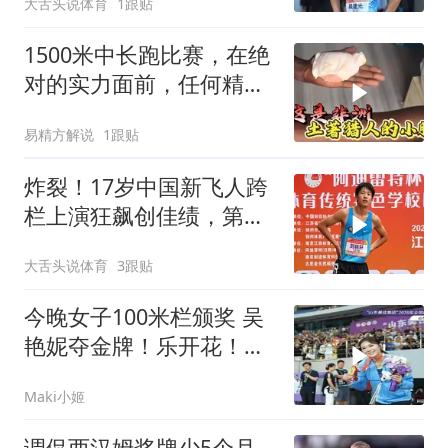
大舌头说体育
1跟贴
1500米中长跑比赛，在绝
对的实力面前，任何精心
设计的战术都显得苍白无
易精方解说
1跟贴
力！
炸裂！17岁中国新飞人跨
栏上演狂飙创佳绩，第二
个刘翔横空出世
大舌头说体育
3跟贴
今晚女子100米栏颁奖 吴
艳妮夺金牌！乐开花！兴
奋与场边观众
Maki小姬
调侃西汉姆奖牌少5个月