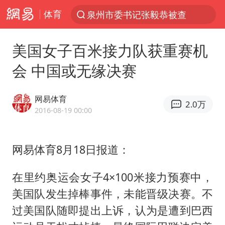
体育
泉州市委书记张毅恭被查
“电影+”如何激发千亿级消费新活力？
美国女子百米接力队获重赛机
台风白海豚实时路径
会 中国或无缘决赛
全球首个长时储能一体化产业园量产
陈垣宇0-3张禹珍 国乒男单全军覆没
网易体育
2.0万
中巨芯：上半年归母净利润1405.77万元
2016-08-19 00:00
四川宜宾市高县4.9级地震致1人死亡
网易体育8月18日报道：
中国女篮70-67险胜尼日利亚女篮
名创优品回应女子吐槽内裤质量差
在里约奥运会女子4×100米接力预赛中，
胜宏科技：股票交易异常波动
美国队发生掉棒事件，未能晋级决赛。不
秋天的第一杯奶茶到底有多火
过美国队随即提出上诉，认为是遭到巴西