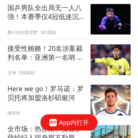
国乒男队全出局无一人八
强！本赛季仅4冠低迷沉
底 王楚钦仍独扛大旗
颜小白的篮球梦
301跟贴
接受性贿赂！20名涉案裁
判名单：亚洲第一名哨 日
本2主裁+香港1人
念洲
586跟贴
Here we go！罗马诺：罗
贝托将加盟洛杉矶银河
懂球帝
App内打开
全市场：热苏斯、安古伊
萨经纪人现身那不勒斯训