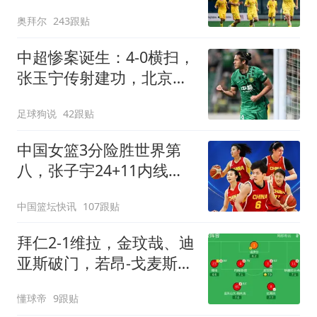
次扑点，再战阿森纳
奥拜尔
243跟贴
中超惨案诞生：4-0横扫，
张玉宁传射建功，北京国
安升到第3
足球狗说
42跟贴
中国女篮3分险胜世界第
八，张子宇24+11内线无
解，杨舒予12+6王思雨
中国篮坛快讯
107跟贴
7+5
拜仁2-1维拉，金玟哉、迪
亚斯破门，若昂-戈麦斯扳
回一城
懂球帝
9跟贴