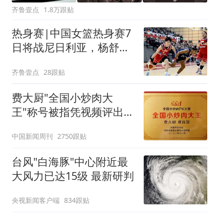
齐鲁壹点
1.8万跟贴
热身赛|中国女篮热身赛7
日将战尼日利亚，杨舒予
有望出战
齐鲁壹点
28跟贴
费大厨"全国小炒肉大
王"称号被指凭视频评出
官方回应
中国新闻周刊
2750跟贴
台风"白海豚"中心附近最
大风力已达15级 最新研判
央视新闻客户端
834跟贴