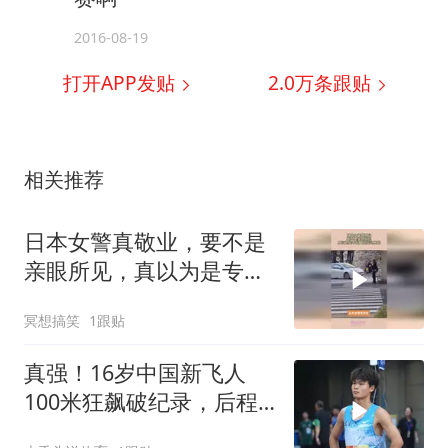
2016-08-19
打开APP发贴
2.0万
条跟贴
相关推荐
日本女警真敬业，要不是
亲眼所见，真以为是专业
田径运动员呢！
冥想搞笑
1跟贴
真强！16岁中国新飞人
100米狂飙破纪录，后程
瞬移跑出无人区