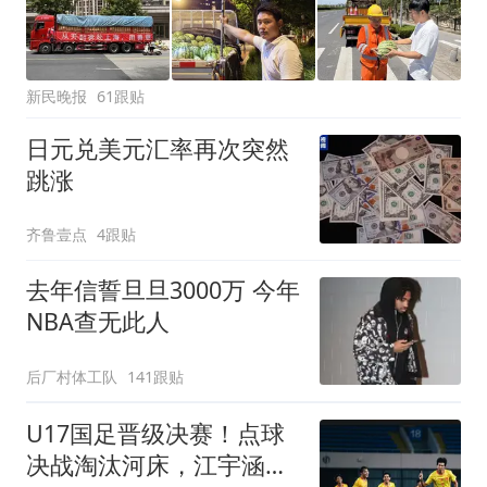
新民晚报
61跟贴
日元兑美元汇率再次突然
跳涨
齐鲁壹点
4跟贴
去年信誓旦旦3000万 今年
NBA查无此人
后厂村体工队
141跟贴
U17国足晋级决赛！点球
决战淘汰河床，江宇涵两