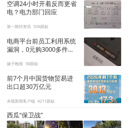
空调24小时开着反而更省
电？电力部门回应
第一财经资讯
556跟贴
电商平台前员工利用系统
漏洞，0元购3000多件家
电！
扬子晚报
58跟贴
前7个月中国货物贸易进
出口超30万亿元
央视新闻客户端
4211跟贴
西瓜“保卫战”