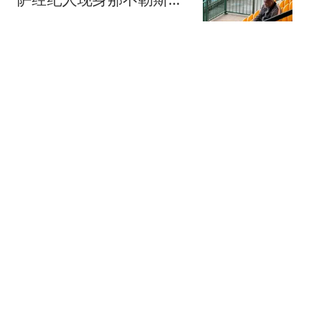
练场
懂球帝
队报：齐达内之子伊利亚
兹加盟红星
懂球帝
记者：除了努萨以外，罗
马也在考虑追逐马丁内利
懂球帝
埃梅里球员通道内与孔帕尼相聚，并向其
赠送纪念礼物
懂球帝