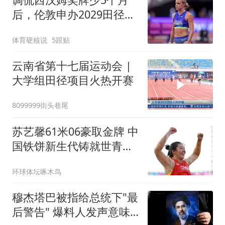
后，伦敦申办2029田径世
锦赛达成协议
体育硬核说
5跟贴
云南省第十七届运动会 |
大学组田径项目火热开赛
8099999街头巷尾
苏艺馨61米06豪取金牌 中
国铁饼新生代铸就世青赛
第九冠
环球体坛啄木鸟
穆杰塔巴被指给总统下"最
后警告" 爆料人发声意味