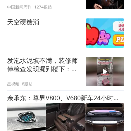
深长
中国新闻周刊
1274跟贴
天空硬糖消
发泡水泥填不满，装修师
傅检查发现漏到楼下：出
风口未延伸到外墙
星视频
8跟贴
余承东：尊界V800、V680新车24小时大定突破3500台