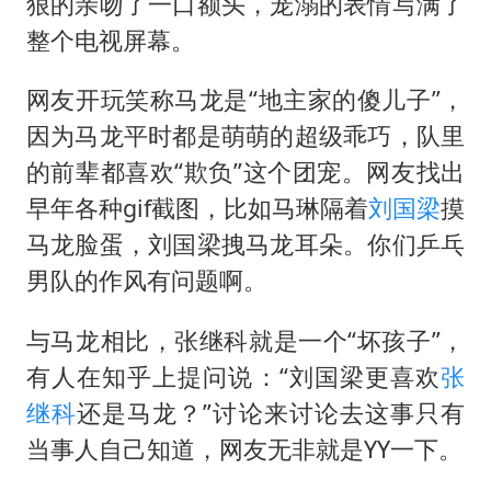
狠的亲吻了一口额头，宠溺的表情写满了
上半年国内手机销量TOP30出炉
整个电视屏幕。
购飞机票7分钟后退票被扣2022元
网友开玩笑称马龙是“地主家的傻儿子”，
夏日经济乘“热”而上 消费市场向“新”而行
因为马龙平时都是萌萌的超级乖巧，队里
36岁男演员成景区NPC后人气爆棚
的前辈都喜欢“欺负”这个团宠。网友找出
白海豚将正面袭击贯穿浙江
早年各种gif截图，比如马琳隔着
刘国梁
摸
宇树王兴兴被问了360多个问题
马龙脸蛋，刘国梁拽马龙耳朵。你们乒乓
乐享全民健身 共筑健康中国
男队的作风有问题啊。
与马龙相比，张继科就是一个“坏孩子”，
有人在知乎上提问说：“刘国梁更喜欢
张
继科
还是马龙？”讨论来讨论去这事只有
当事人自己知道，网友无非就是YY一下。