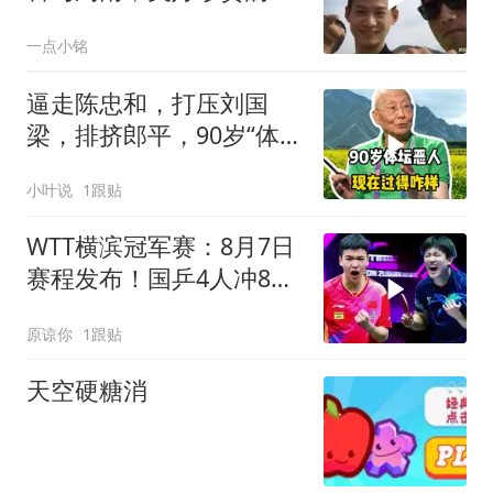
忆
一点小铭
逼走陈忠和，打压刘国
梁，排挤郎平，90岁“体坛
恶人”现在过得咋样
小叶说
1跟贴
WTT横滨冠军赛：8月7日
赛程发布！国乒4人冲8
强，向鹏大战小摩托
原谅你
1跟贴
天空硬糖消