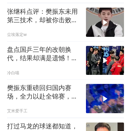
张继科点评：樊振东未用
第三技术，却被你击败的
大头乒乓对决
尘埃落定w
盘点国乒三年的改朝换
代，结果却满是遗憾！，
有的累了，有的走了
冷白喵
樊振东重磅回归国内赛
场，全力以赴全锦赛，打
破质疑！
艾米爱手工
打过马龙的球迷都知道，