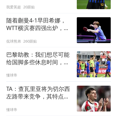
23岁奇兵替补建功
我爱英超
20跟贴
随着蒯曼4-1早田希娜，
WTT横滨赛四强出炉，国
乒3人围剿张本美和
侃球熊弟
260跟贴
巴黎助教：我们想尽可能
给国脚多些休息时间，满
意他们的状态
懂球帝
TA：查瓦里亚将为切尔西
左路带来竞争，其特点跑
动强喜欢前插
懂球帝