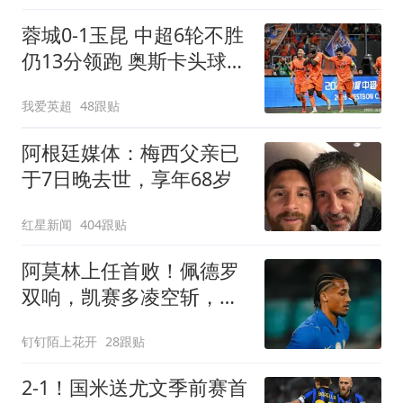
蓉城0-1玉昆 中超6轮不胜
仍13分领跑 奥斯卡头球制
胜+赛季16球
我爱英超
48跟贴
阿根廷媒体：梅西父亲已
于7日晚去世，享年68岁
红星新闻
404跟贴
阿莫林上任首败！佩德罗
双响，凯赛多凌空斩，切
尔西3-0大胜AC米兰
钉钉陌上花开
28跟贴
2-1！国米送尤文季前赛首