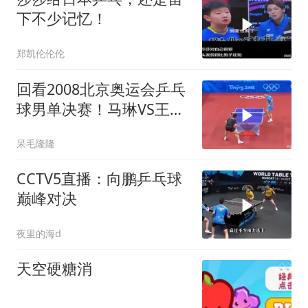
下不少记忆！
郑凯伦伦伦
回看2008北京奥运会乒乓
球男单决赛！马琳VS王
皓，直板大师对决！
呆毛隆隆
CCTV5直播：向鹏乒乓球
巅峰对决
夜里的海d
天空硬糖消