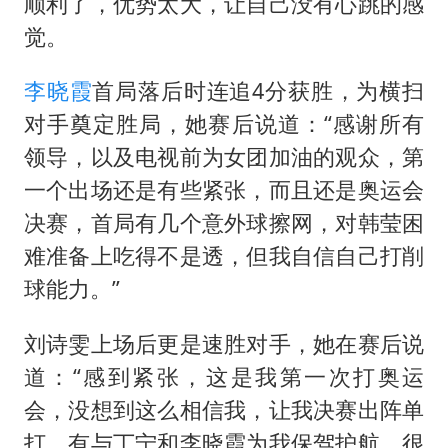
《欢迎来龙餐馆》口碑
顺利了，优势太大，让自己没有心跳的感
觉。
茅台部分直营店飞天茅台提价
白海豚将正面袭击贯穿浙江
李晓霞
首局落后时连追4分获胜，为横扫
酒店回应车内过夜被收150元
对手奠定胜局，她赛后说道：“感谢所有
黄金牛市回来了吗
领导，以及电视前为女团加油的观众，第
一个出场还是有些紧张，而且还是奥运会
杭州全市有序停课
决赛，首局有几个意外球擦网，对韩莹困
乐享全民健身 共筑健康中国
难准备上吃得不是透，但我自信自己打削
球能力。”
刘诗雯上场后更是速胜对手，她在赛后说
道：“感到紧张，这是我第一次打奥运
会，没想到这么相信我，让我决赛出阵单
打，有与丁宁和李晓霞为我保驾护航，很