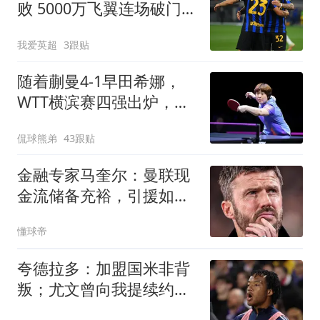
败 5000万飞翼连场破门
23岁奇兵替补建功
我爱英超
3跟贴
随着蒯曼4-1早田希娜，
WTT横滨赛四强出炉，国
乒3人围剿张本美和
侃球熊弟
43跟贴
金融专家马奎尔：曼联现
金流储备充裕，引援如此
消极很反常
懂球帝
夸德拉多：加盟国米非背
叛；尤文曾向我提续约，
但未兑现承诺