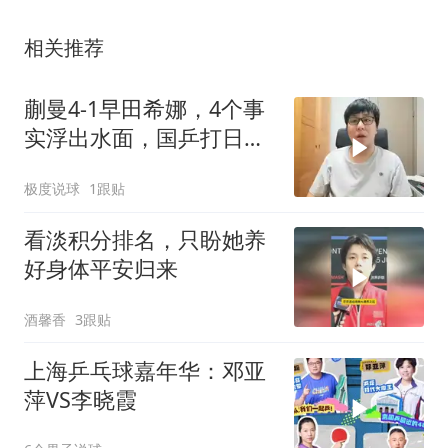
相关推荐
蒯曼4-1早田希娜，4个事
实浮出水面，国乒打日本
无需最强阵容
极度说球
1跟贴
看淡积分排名，只盼她养
好身体平安归来
酒馨香
3跟贴
上海乒乓球嘉年华：邓亚
萍VS李晓霞