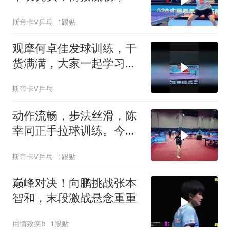
板球友可多多借鉴
斯帝卡V乒乓
1跟贴
观摩何卓佳发球训练，干
货满满，大家一起学习，
佳佳加油！
斯帝卡V乒乓
动作流畅，步法丝滑，陈
幸同正手拉球训练。今日
迎战大藤沙月，同同加
斯帝卡V乒乓
1跟贴
油！
巅峰对决！向鹏挑战张本
智和，末段激战悬念重重
用情致疾b
1跟贴