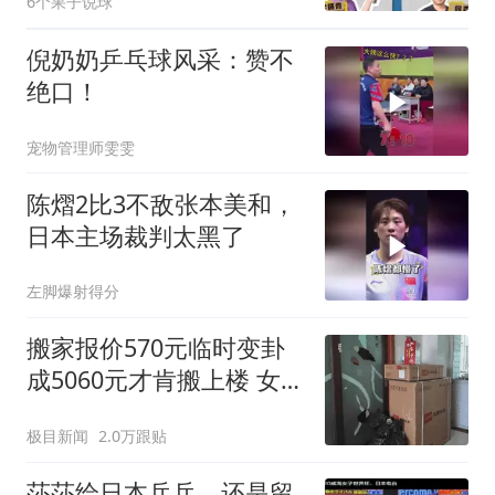
6个果子说球
倪奶奶乒乓球风采：赞不
绝口！
宠物管理师雯雯
陈熠2比3不敌张本美和，
日本主场裁判太黑了
左脚爆射得分
搬家报价570元临时变卦
成5060元才肯搬上楼 女子
傻眼
极目新闻
2.0万跟贴
莎莎给日本乒乓，还是留