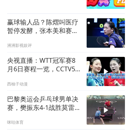
赢球输人品？陈熠叫医疗
暂停发酵，张本美和赛后
回应，全网炸锅
洲洲影视娱评
央视直播：WTT冠军赛8
月6日赛程一览，CCTV5
节目单，陈熠再次出战
西柚子动漫
巴黎奥运会乒乓球男单决
赛，樊振东4-1战胜莫雷加
德，成为乒坛首位超级金
咪咕体育
满贯得主