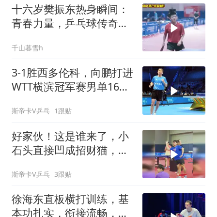
十六岁樊振东热身瞬间：
青春力量，乒乓球传奇初
现端倪
千山暮雪h
3‑1胜西多伦科，向鹏打进
WTT横滨冠军赛男单16
强，鹏鹏加油！
斯帝卡V乒乓
1跟贴
好家伙！这是谁来了，小
石头直接凹成招财猫，笑
不活了
斯帝卡V乒乓
3跟贴
徐海东直板横打训练，基
本功扎实，衔接流畅，直