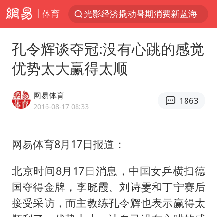
体育
光影经济撬动暑期消费新蓝海
马克·艾伦退出斯诺克中国公开赛
孔令辉谈夺冠:没有心跳的感觉
新疆优化调整景区内自驾服务费
优势太大赢得太顺
上四休三，但降薪1000元，你接受吗？
WTT瑞典大满贯女单签表出炉
网易体育
1863
情侣平潭拍日出坠崖1死1伤
2016-08-17 08:33
36岁男演员成景区NPC后人气爆棚
网易体育8月17日报道：
全民健身事业高质量发展
台当局重金为“台独”织“皇帝新衣”
北京时间8月17日消息，中国女乒横扫德
几元成本的AI广告导致千万市值蒸发
国夺得金牌，李晓霞、刘诗雯和丁宁赛后
老挝国会主席赛宋蓬逝世
接受采访，而主教练孔令辉也表示赢得太