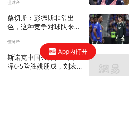
懂球帝
桑切斯：彭德斯非常出
色，这种竞争对球队来说
很棒
懂球帝
App内打开
斯诺克中国公开赛：吴宜
泽6-5险胜姚朋成，刘宏
宇、周跃龙晋级
懂球帝
贝纳蒂亚：我没有示好巴
黎；作为职业人士我并不
欠谁什么
懂球帝