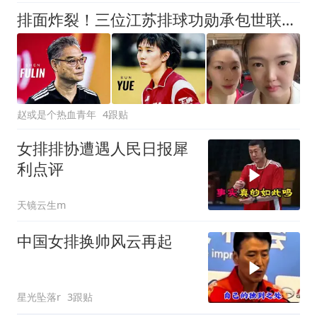
排面炸裂！三位江苏排球功勋承包世联赛颁奖台，三代传奇同框封神
赵或是个热血青年
4跟贴
女排排协遭遇人民日报犀
利点评
天镜云生m
中国女排换帅风云再起
星光坠落r
3跟贴