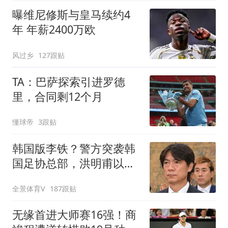
曝维尼修斯与皇马续约4
年 年薪2400万欧
风过乡
127跟贴
TA：巴萨探索引进罗德
里，合同剩12个月
懂球帝
3跟贴
韩国版李铁？警方突袭韩
国足协总部，洪明甫以犯
罪嫌疑人身份被传唤
全景体育V
187跟贴
无缘首进大师赛16强！商