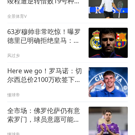
竣程遭逆转惜败19号种
子，止步蒙特利尔第3轮
全景体育V
63岁穆帅非常吃惊！曝罗
德里已明确拒绝皇马：利
用皇马吸引巴萨
风过乡
Here we go！罗马诺：切
尔西总价2100万欧签下查
瓦里亚
懂球帝
全市场：佛罗伦萨仍有意
索罗门，球员意愿可能决
定最终结果
懂球帝