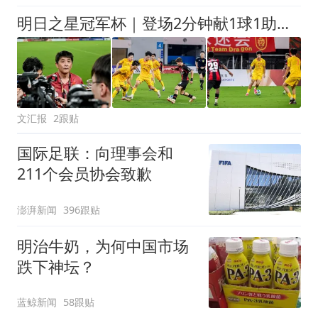
味道很好
明日之星冠军杯｜登场2分钟献1球1助助，赵松源太强！U17国足胜勒沃库森
文汇报
2跟贴
国际足联：向理事会和
211个会员协会致歉
澎湃新闻
396跟贴
明治牛奶，为何中国市场
跌下神坛？
蓝鲸新闻
58跟贴