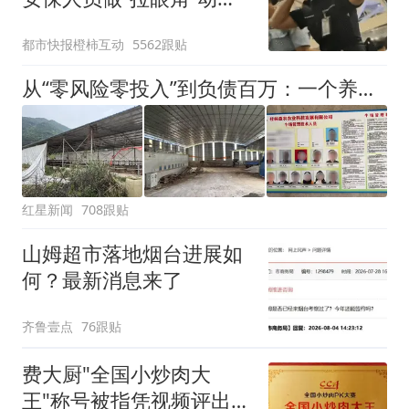
作，泰国机场最新回应：
都市快报橙柿互动
5562跟贴
拒绝登机决定由航司作
出；亲历者：曾承诺免费
从“零风险零投入”到负债百万：一个养牛项目崩盘后，谁该为农户的贷款买单丨红星调查
改签但没兑现
红星新闻
708跟贴
山姆超市落地烟台进展如
何？最新消息来了
齐鲁壹点
76跟贴
费大厨"全国小炒肉大
王"称号被指凭视频评出