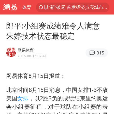
体育
以“新”破局 首发经济点亮城市消费活力
中方回应是否在太平洋海底开采稀土
郎平:小组赛成绩难令人满意
佛得角门将亮相智利俱乐部主场
朱婷技术状态最稳定
陈熠叫医疗暂停被驳回 带伤遭逆转
深圳地面沉降致车辆损坏系谣言
网易体育
315
多地要求领导干部带头休假
2016-08-15 07:41
今年已有4位周星驰电影配角去世
网易体育8月15日报道：
法国下周开始禁止未经同意的电话营销
CIA被曝已秘密设立古巴工作组
北京时间8月15日消息，中国女排1-3不敌
我国编制完成新版全月地质图
美国
女排
，以2胜3负的成绩结束里约奥运
外交部发言人就广岛核爆81周年等答记者问
会小组赛征程，对于球队在小组赛的表