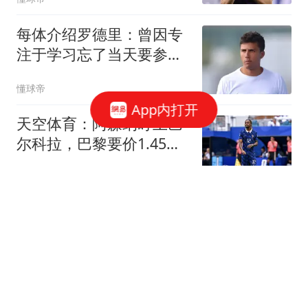
每体介绍罗德里：曾因专
注于学习忘了当天要参加
比赛
懂球帝
App内打开
天空体育：阿森纳盯上巴
尔科拉，巴黎要价1.45亿
镑成障碍
懂球帝
TA：阿森纳也有意罗梅
罗，但热刺不愿意将球员
卖给同城死敌
懂球帝
红军处于过渡期，TA：迪