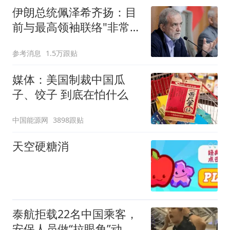
伊朗总统佩泽希齐扬：目
前与最高领袖联络"非常困
难"
参考消息
1.5万跟贴
媒体：美国制裁中国瓜
子、饺子 到底在怕什么
中国能源网
3898跟贴
天空硬糖消
泰航拒载22名中国乘客，
安保人员做“拉眼角”动