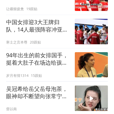
北京，亚锦赛稳了
让硪狠疲惫
19跟贴
中国女排迎3大王牌归
队，14人最强阵容冲亚锦
赛，郎平可以放心了
寒士之言本尊
20跟贴
94年出生的前女排国手，
挺着大肚子在场边给孩子
们扣动作
岁月有情1314
15跟贴
吴冠希给岳父岳母泡茶，
眼神却不断望向张常宁求
助，真的太逗了！
督以南