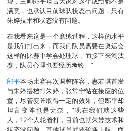
首次证实！“胶球”存在
现，主帅郎平坦言大家对这个成绩都不是
满意，也承认目前球队状态出问题，只有
感觉全东北都在等7号
朱婷技术和状态没有问题。
泰国一女公务员妆容引争议 本人回应
U17国足1分钟轰2球
在我看来这是一个磨练过程，这样的水平
80后女柜员逆袭成4200亿银行副行长
是我们打出来，而我们队员需要在奥运会
这样的比赛中学会处理球，而接下来淘汰
27岁女子成组织卖淫集团主犯被通缉
赛，队员心理也要经历考验。”
奋进开新局 实干挑大梁
郎平
本场比赛再次调整阵容，惠若琪首发
与朱婷搭档打朱婷，张常宁站在接应的位
置，尽管变阵取得一定的效果，但郎平却
坦言变阵也是无奈，“现在我们就这些
人，12个人轮着打，目前也就朱婷技术和
状态没问题，其他球员就要轮换上航，而