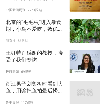
官方回应
中国新闻周刊
2751跟贴
北京的“毛毛虫”进入暴食
期，小鸟不爱吃，数亿头
小蜂迎战
新京报
86跟贴
王虹特别感谢的教授，接
受了我们专访
极目新闻
69跟贴
浙江男子划桨板时看到大
鱼，用桨把鱼拍晕后捞
起；当事人：鱼重7斤6
鲁中晨报
117跟贴
两，做成红烧辣子鱼块，