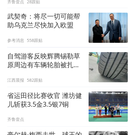
齐鲁壹点
28跟贴
武契奇：将尽一切可能帮
助乌克兰尽快加入欧盟
参考消息
558跟贴
自驾游客反映辉腾锡勒草
原周边有车辆轮胎被扎，
修理店铺换胎价格高达千
江西晨报
582跟贴
元，官方发布情况通报
省运田径比赛收官 潍坊健
儿斩获3.5金3.5银7铜
齐鲁壹点
豪尔赫·梅西去世，球王的