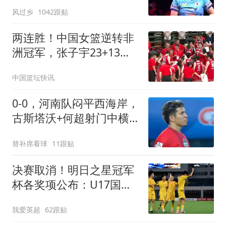
败陈幸同 主场夺冠
风过乡
1042跟贴
两连胜！中国女篮逆转非
洲冠军，张子宇23+13，
王思雨9+5+3
中国篮坛快讯
0-0，河南队闷平西海岸，
古斯塔沃+何超射门中横
梁，郑智又吃黄牌
替补席看球
11跟贴
决赛取消！明日之星冠军
杯各奖项公布：U17国足
获4大奖 赵松源夺MVP
我爱英超
62跟贴