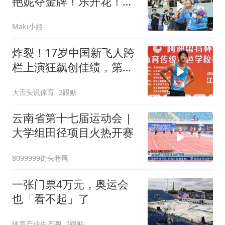
艳妮夺金牌！乐开花！兴
奋与场边观众
Maki小姬
炸裂！17岁中国新飞人跨
栏上演狂飙创佳绩，第二
个刘翔横空出世
大舌头说体育
3跟贴
云南省第十七届运动会 |
大学组田径项目火热开赛
8099999街头巷尾
一张门票4万元，奥运会
也「看不起」了
体育产业生态圈
2跟贴