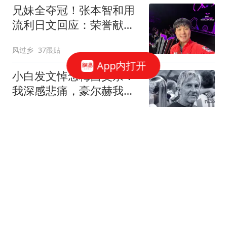
兄妹全夺冠！张本智和用
流利日文回应：荣誉献给
爸妈 这里是我家乡
风过乡
37跟贴
App内打开
小白发文悼念梅西父亲：
我深感悲痛，豪尔赫我们
永远铭记你
懂球帝
38跟贴
硬地14连胜遭终结！世界
第一萨巴伦卡苦战出局，
无缘多伦多站八强
全景体育V
19跟贴
【热身赛】塞梅尼奥连线
马尔穆什 曼城3比1逆转马