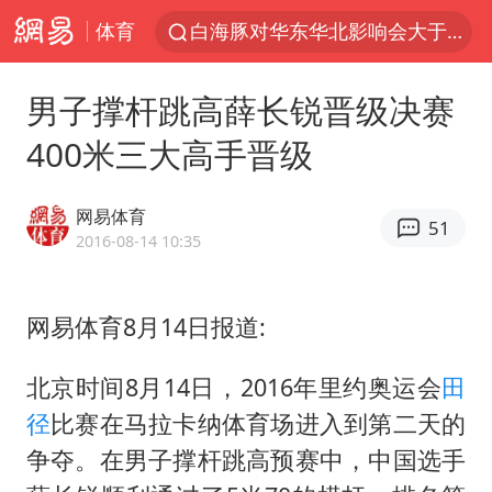
体育
白海豚对华东华北影响会大于巴威
于东来回应胖东来近25年老店年底关闭
男子撑杆跳高薛长锐晋级决赛
以拒绝“和平委员会”的加沙和平计划
400米三大高手晋级
浙江省甬江发生2026年第1号洪水
独闯南太行的失联女生最后轨迹已确认
网易体育
51
全球最大级别运输船通过长江大桥
2016-08-14 10:35
美将每月供乌爱国者拦截导弹
网易体育8月14日报道:
上门女婿出轨女邻居多年被判重婚罪
香港刷新1884年以来最高气温纪录
北京时间8月14日，2016年里约奥运会
田
上海全力守护市民“菜篮子”
径
比赛在马拉卡纳体育场进入到第二天的
国足U17与阿森纳决赛取消 并列冠军
争夺。在男子撑杆跳高预赛中，中国选手