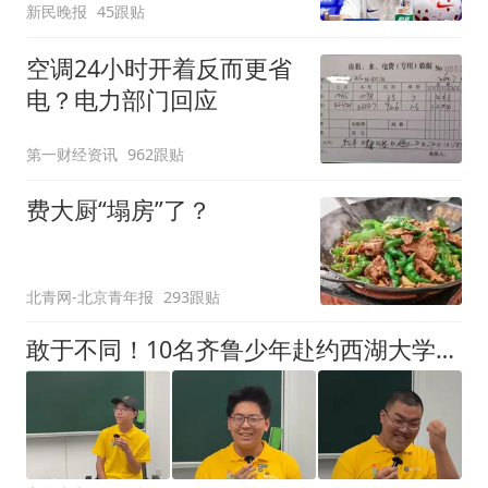
新民晚报
45跟贴
空调24小时开着反而更省
电？电力部门回应
第一财经资讯
962跟贴
费大厨“塌房”了？
北青网-北京青年报
293跟贴
敢于不同！10名齐鲁少年赴约西湖大学！他们是谁？为何而选？