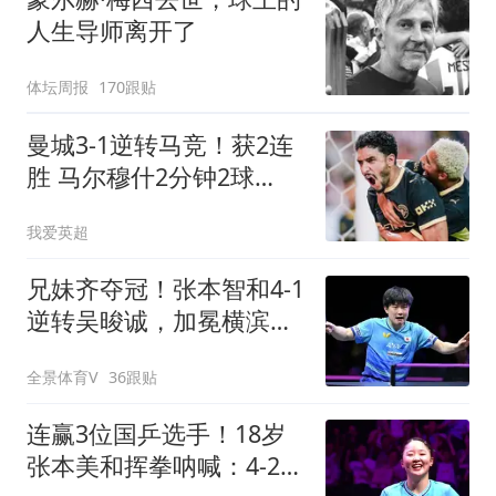
人生导师离开了
体坛周报
170跟贴
曼城3-1逆转马竞！获2连
胜 马尔穆什2分钟2球
8000万飞翼助攻双响
我爱英超
兄妹齐夺冠！张本智和4-1
逆转吴晙诚，加冕横滨冠
军赛男单冠军
全景体育V
36跟贴
连赢3位国乒选手！18岁
张本美和挥拳呐喊：4-2击