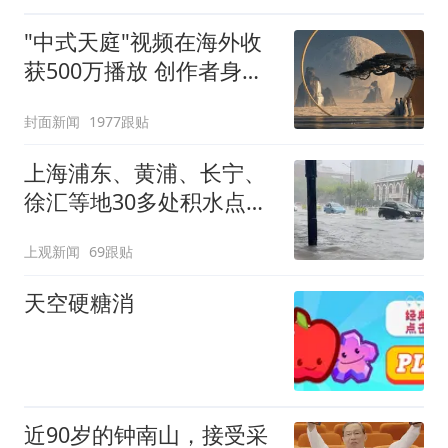
"中式天庭"视频在海外收
获500万播放 创作者身份
披露
封面新闻
1977跟贴
上海浦东、黄浦、长宁、
徐汇等地30多处积水点正
在抢排
上观新闻
69跟贴
天空硬糖消
近90岁的钟南山，接受采