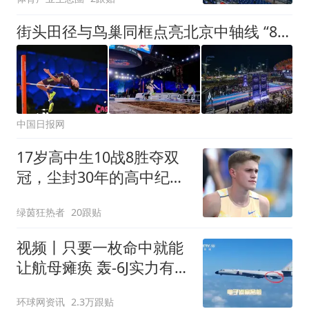
街头田径与鸟巢同框点亮北京中轴线 “8·8全民健身日”男子跳高创今年佳绩
中国日报网
17岁高中生10战8胜夺双
冠，尘封30年的高中纪录
被打破
绿茵狂热者
20跟贴
视频丨只要一枚命中就能
让航母瘫痪 轰-6J实力有多
强？
环球网资讯
2.3万跟贴