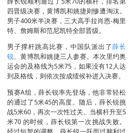
暑期研学游升温 在旅途中增长知识
薛长锐顺利通过了5米70的横杆，排名第
四晋级决赛，黄博凯和姚捷则惨遭淘汰。
白海豚北上或致京津冀暴雨
男子400米半决赛，三大高手拉肖恩-梅里
猫咪过火把节被抹成黑猫
特、詹姆斯和范尼凯特全部晋级。
宝妈给四胞胎取名平安喜乐
BLG经理辟谣Bin离队
男子撑杆跳高比赛，中国队派出了
薛长
锐
、黄博凯和姚捷三人参赛。本次里约奥
总书记点赞的非遗苗绣焕发新生机
运会的及格线为5米75，如果没有12人达
到及格线，则依次按成绩候补进入决赛。
预赛A组，薛长锐率先登场，他非常轻松
的通过了5米45的高度。随后，薛长锐挑
战5米60，再次一次性过关。当横杆升至5
米70 的时候，薛长锐第一次挑战失败。
经过短暂的调整，薛长锐一跃而过顺利过