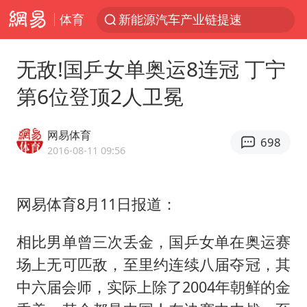
体育
SK海力士回应“或出售重庆工厂”传闻
血指纹匹配成功，20年悬案告破！凶手被执行死刑
无敌!国乒女单奥运8连冠 丁宁
费大厨口号更改 不再宣传小炒肉大王
第6位登顶2人卫冕
成都多趟列车临时停运
独闯南太行失联14天的女子已找到
网易体育
698
辽宁28名务农人员中暑死亡？官方辟谣
2016-08-11 09:56
大疆错失宇树
网易体育8月11日报道：
医疗垃圾做手机壳 这也是谋财害命
演员秦焰去世 曾出演《狂飙》
相比男单曾三次丢金，国乒女单在奥运赛
部分银行上调存款利率
场上无可匹敌，至里约连续八届夺冠，其
朱一龙的鼻子怎么了
中六届会师，实际上除了2004年朝鲜的金