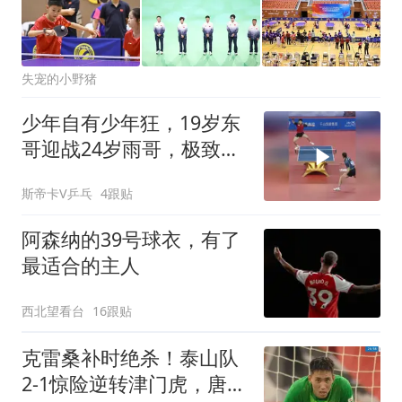
失宠的小野猪
少年自有少年狂，19岁东
哥迎战24岁雨哥，极致对
轰，赛场激情拉满！
斯帝卡V乒乓
4跟贴
阿森纳的39号球衣，有了
最适合的主人
西北望看台
16跟贴
克雷桑补时绝杀！泰山队
2-1惊险逆转津门虎，唐田