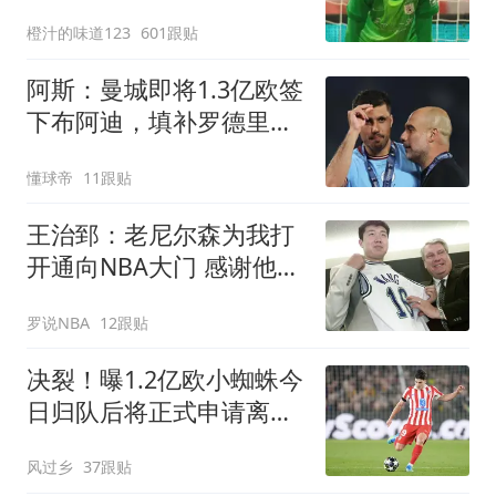
上任后两连胜
橙汁的味道123
601跟贴
阿斯：曼城即将1.3亿欧签
下布阿迪，填补罗德里空
缺总花费约2.7亿
懂球帝
11跟贴
王治郅：老尼尔森为我打
开通向NBA大门 感谢他对
中国篮球无私支持
罗说NBA
12跟贴
决裂！曝1.2亿欧小蜘蛛今
日归队后将正式申请离队
马竞：2亿也不卖
风过乡
37跟贴