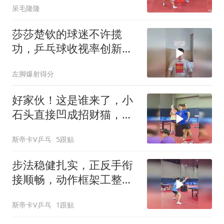
呆毛隆隆
莎莎楚钦的球迷不许揽
功，乒乓球收视率创新
高！
左脚爆射得分
好家伙！这是谁来了，小
石头直接凹成招财猫，笑
不活了
斯帝卡V乒乓
5跟贴
步法稳健扎实，正反手衔
接顺畅，动作框架工整规
范，薛飞直拍日常训练
斯帝卡V乒乓
1跟贴