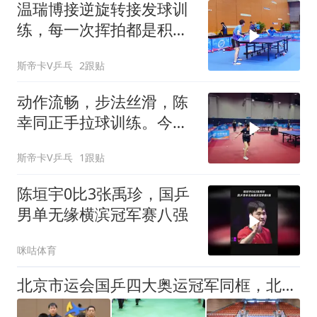
温瑞博接逆旋转接发球训
练，每一次挥拍都是积
淀。WTT 瑞典加油，打出
斯帝卡V乒乓
2跟贴
自身水准！
动作流畅，步法丝滑，陈
幸同正手拉球训练。今日
迎战大藤沙月，同同加
斯帝卡V乒乓
1跟贴
油！
陈垣宇0比3张禹珍，国乒
男单无缘横滨冠军赛八强
咪咕体育
北京市运会国乒四大奥运冠军同框，北京队培养体系有何特别之处？