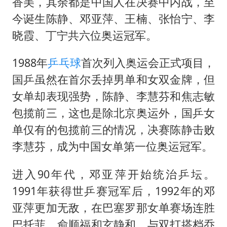
白海豚突然大拐弯 走出罕见路线
香美，其余都是中国人在决赛中内战，至
今诞生陈静、邓亚萍、王楠、张怡宁、李
三预警齐发 11个省份有大到暴雨
晓霞、丁宁共六位奥运冠军。
周星驰妈妈现身香港首映礼
“还不如不放假”
1988年
乒乓球
首次列入奥运会正式项目，
101岁老人叫82岁儿子吃饭
国乒虽然在首尔丢掉男单和女双金牌，但
女单却表现强势，陈静、李慧芬和焦志敏
下党之路
包揽前三，这也是除北京奥运外，国乒女
单仅有的包揽前三的情况，决赛陈静击败
李慧芬，成为中国女单第一位奥运冠军。
进入90年代，邓亚萍开始统治乒坛。
1991年获得世乒赛冠军后，1992年的邓
亚萍更加无敌，在巴塞罗那女单赛场连胜
巴托菲、俞顺福和玄静和，与双打搭档乔