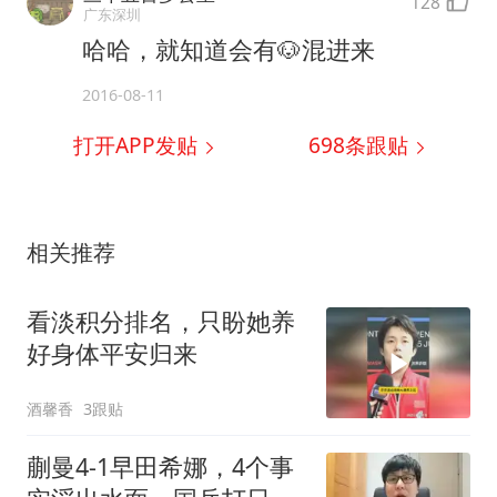
128
广东深圳
哈哈，就知道会有🐶混进来
2016-08-11
打开APP发贴
698
条跟贴
相关推荐
看淡积分排名，只盼她养
好身体平安归来
酒馨香
3跟贴
蒯曼4-1早田希娜，4个事