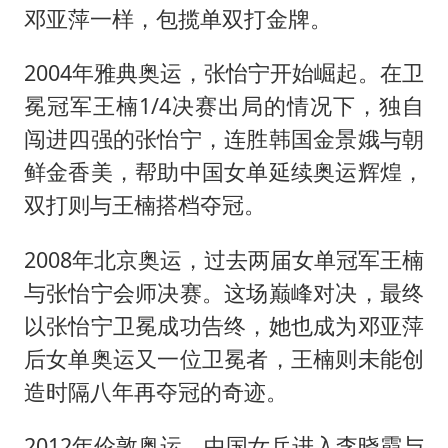
邓亚萍一样，包揽单双打金牌。
2004年雅典奥运，张怡宁开始崛起。在卫
冕冠军王楠1/4决赛出局的情况下，独自
闯进四强的张怡宁，连胜韩国金景娥与朝
鲜金香美，帮助中国女单延续奥运辉煌，
双打则与王楠搭档夺冠。
2008年北京奥运，过去两届女单冠军王楠
与张怡宁会师决赛。这场巅峰对决，最终
以张怡宁卫冕成功告终，她也成为邓亚萍
后女单奥运又一位卫冕者，王楠则未能创
造时隔八年再夺冠的奇迹。
2012年伦敦奥运，中国女乒进入李晓霞与