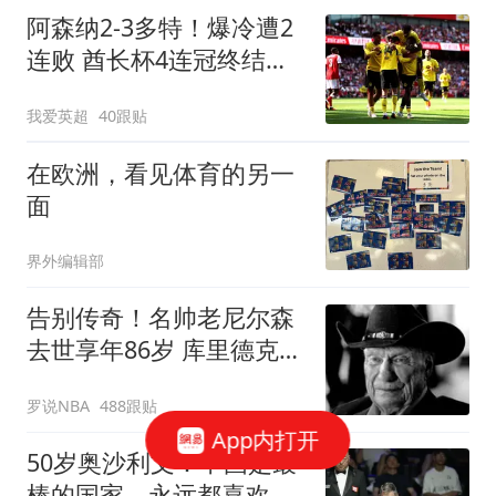
阿森纳2-3多特！爆冷遭2
连败 酋长杯4连冠终结
4000万新援独造2球
我爱英超
40跟贴
在欧洲，看见体育的另一
面
界外编辑部
告别传奇！名帅老尼尔森
去世享年86岁 库里德克东
契奇等人发声悼念
罗说NBA
488跟贴
App内打开
50岁奥沙利文：中国是最
棒的国家，永远都喜欢这