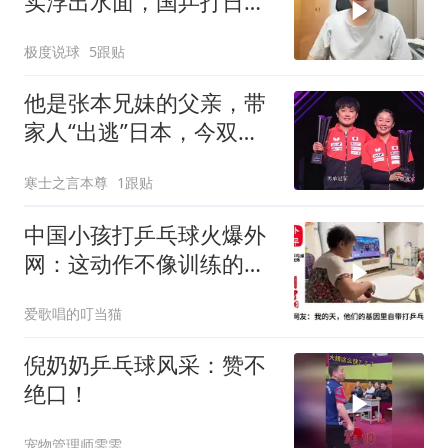
实浮出水面，国乒打日本
无需最强阵容
极度说球
5跟贴
他是张本兄妹的父亲，带
家人“出逃”日本，今双双
夺冠苦心没白费
寒士之言本尊
1跟贴
中国小孩打乒乓球火爆外
网：这动作不像训练的，
倒是像没忘干净的
爱歌唱的叮当猫
倪奶奶乒乓球风采：赞不
绝口！
宠物管理师雯雯