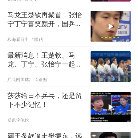
马龙王楚钦再聚首，张怡
宁丁宁喜笑颜开，国乒四
大高手同框
和海看日出
1跟贴
最新消息！王楚钦、马
龙、丁宁、张怡宁一起出
席活动，王楚钦当仁不让
乒乓网国球汇
5跟贴
站在C位
莎莎给日本乒乓，还是留
下不少记忆！
郑凯伦伦伦
霸王条款逼走樊振东，远