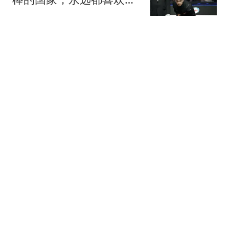
里，余生会常来
风过乡
179跟贴
自信！23岁张本智和许诺
日本球迷：亚运会要夺冠
一辈子就这次机会
风过乡
180跟贴
斯基拉：热苏斯同意加盟
那不勒斯并愿降薪
懂球帝
记者：贝西克塔斯提高报
价追弗拉霍维奇
懂球帝