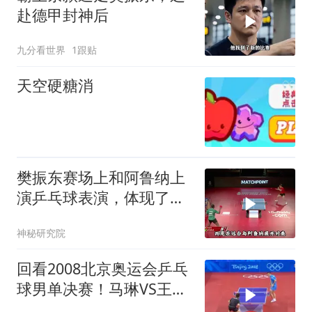
赴德甲封神后
九分看世界
1跟贴
天空硬糖消
樊振东赛场上和阿鲁纳上
演乒乓球表演，体现了真
正的乒乓精神
神秘研究院
回看2008北京奥运会乒乓
球男单决赛！马琳VS王
皓，直板大师对决！