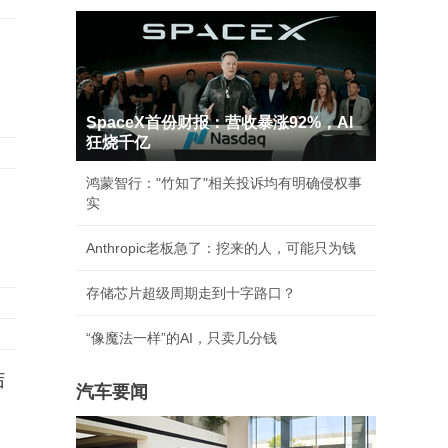
SpaceX首份财报：营收暴涨92%，AI
狂烧千亿
鸿蒙智行："竹知了"相关投诉均有明确侵权事
实
Anthropic老板急了：挖来的人，可能只为钱
存储芯片超级周期走到十字路口？
“像魔法一样”的AI，只卖几分钱
结
汽车要闻