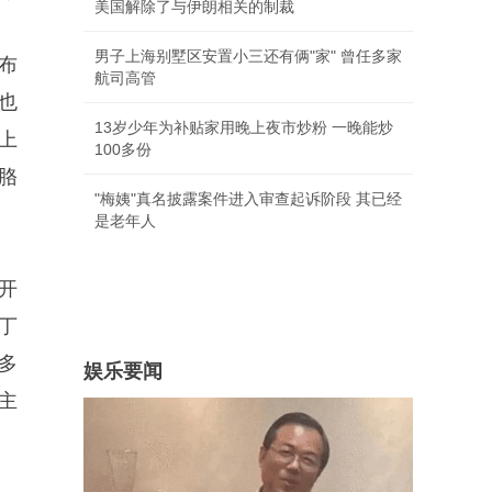
美国解除了与伊朗相关的制裁
男子上海别墅区安置小三还有俩"家" 曾任多家
布
航司高管
也
13岁少年为补贴家用晚上夜市炒粉 一晚能炒
上
100多份
胳
"梅姨"真名披露案件进入审查起诉阶段 其已经
是老年人
开
丁
多
娱乐要闻
主