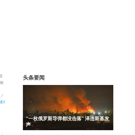
晋
头条要闻
击败
_）
“一枚俄罗斯导弹都没击落” 泽连斯基发
声
|