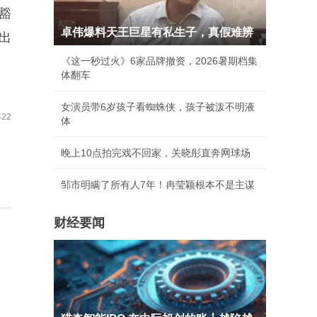
豁
卓伟爆料天王巨星有私生子，真假难辨
出
《这一秒过火》6家品牌撤资，2026暑期档集
体翻车
女演员带6岁孩子看蜘蛛侠，孩子被泼不明液
22
体
晚上10点拍完戏不回家，关晓彤直奔网球场
邹市明瞒了所有人7年！冉莹颖根本不是主谋
财经要闻