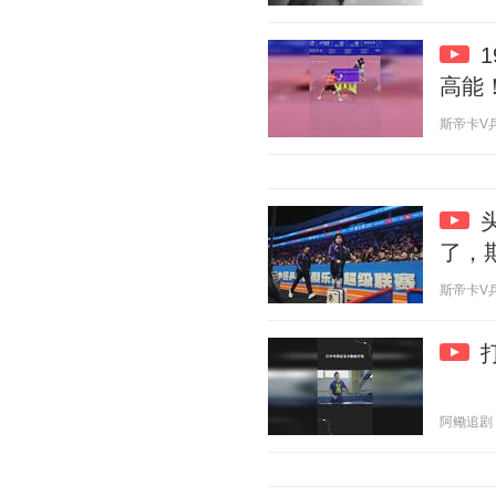
高能
斯帝卡V乒乓 
了，
斯帝卡V乒乓 
阿鳓追剧 20