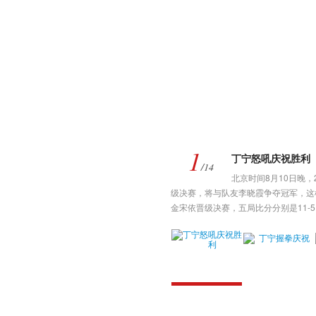
1
丁宁怒吼庆祝胜利
/14
北京时间8月10日晚
级决赛，将与队友李晓霞争夺冠军，这
金宋依晋级决赛，五局比分分别是11-5，9-