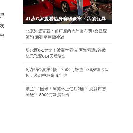
是
41岁C罗观看热身赛晒豪车：我的玩具
次
北京男篮官宣：前广厦两大外援布朗+桑普森
当
签约 新赛季剑指冲冠
切尔西0-1尤文！被轰世界波 阿隆索遭2连败
亿元飞翼614天后复出
阿森纳今夏第4援！7500万镑签下28岁纽卡队
长，梦幻中场豪阵出炉
米兰1-1国米！阿莫林上任后2连平 恩昆库替
补绝平 8000万新援首秀