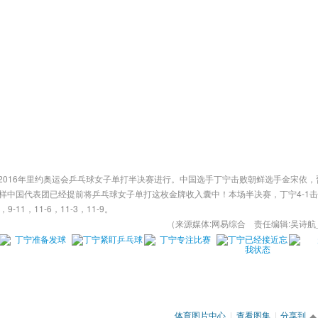
，2016年里约奥运会乒乓球女子单打半决赛进行。中国选手丁宁击败朝鲜选手金宋依，
样中国代表团已经提前将乒乓球女子单打这枚金牌收入囊中！本场半决赛，丁宁4-1
11，11-6，11-3，11-9。
（来源媒体:网易综合 责任编辑:吴诗航
体育图片中心
|
查看图集
|
分享到