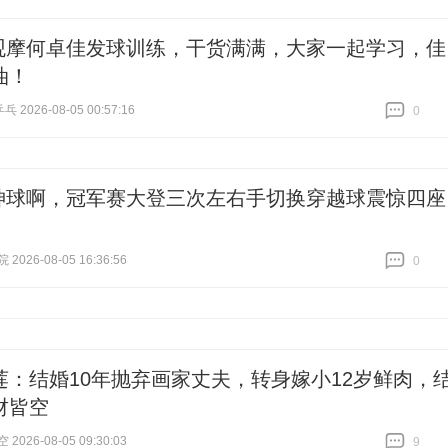
跟贴
1
观摩何卓佳发球训练，干货满满，大家一起学习，佳
油！
2026-08-05 00:57:16
0
跟贴
0
神球啊，冠军赛大登三次左右手切换穿越球震惊四座
026-08-05 16:36:56
0
跟贴
0
莲：结婚10年抛弃画家丈夫，转身嫁小12岁鲜肉，
财皆空
026-08-05 09:30:03
9