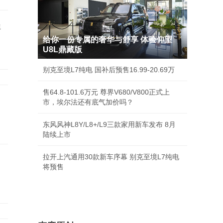
程
给你一份专属的奢华与舒享 体验仰望
U8L鼎藏版
别克至境L7纯电 国补后预售16.99-20.69万
售64.8-101.6万元 尊界V680/V800正式上
市，埃尔法还有底气加价吗？
东风风神L8Y/L8+/L9三款家用新车发布 8月
陆续上市
拉开上汽通用30款新车序幕 别克至境L7纯电
将预售