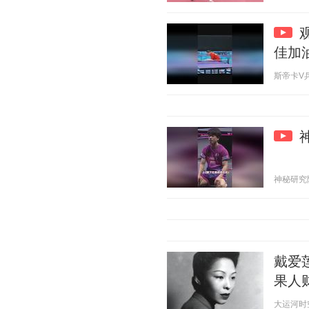
佳加
斯帝卡V乒乓 
神秘研究院 2
戴爱
果人
大运河时空 2