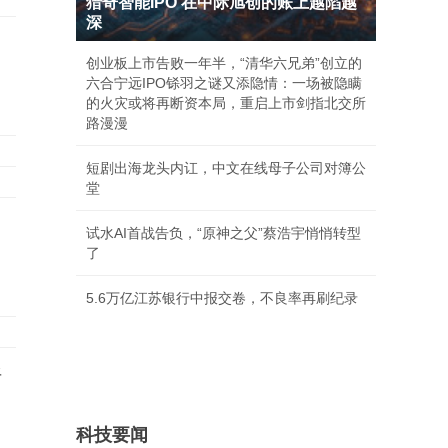
猎奇智能IPO 在中际旭创的账上越陷越
深
创业板上市告败一年半，“清华六兄弟”创立的
六合宁远IPO铩羽之谜又添隐情：一场被隐瞒
的火灾或将再断资本局，重启上市剑指北交所
路漫漫
短剧出海龙头内讧，中文在线母子公司对簿公
堂
试水AI首战告负，“原神之父”蔡浩宇悄悄转型
了
5.6万亿江苏银行中报交卷，不良率再刷纪录
昕
科技要闻