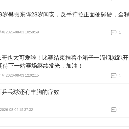
跟贴
9
19岁樊振东阵23岁闫安，反手拧拉正面硬碰硬，全
！
2026-08-03 10:59:59
1
跟贴
1
头哥也太可爱啦！比赛结束推着小箱子一溜烟就跑开
期待下一站赛场继续发光，加油！
2026-08-03 12:02:15
1
跟贴
1
打乒乓球还有丰胸的疗效
26-08-04 15:37:32
1
跟贴
1