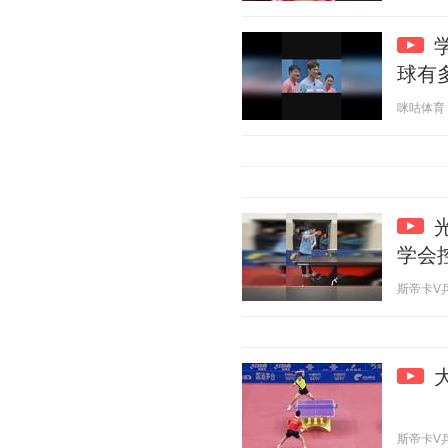
球有
咪咕体育 20
学会
斯帝卡V乒乓 
斯帝卡V乒乓 