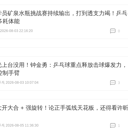
跟贴
195
学员矿泉水瓶挑战赛持续输出，打到透支力竭！乒乓
多耗体能
26-08-03 22:16:20
0
跟贴
0
光上台没用！钟金勇：乒乓球重点释放击球爆发力，
控制手臂
2026-08-03 10:07:04
3
跟贴
3
大开大合 + 强旋转！论正手弧线天花板，还得看许
2026-08-05 11:36:30
1