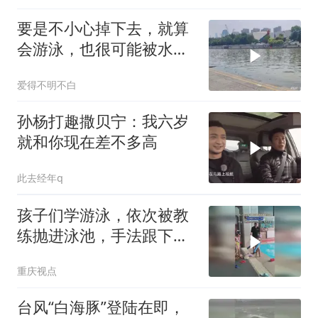
要是不小心掉下去，就算
会游泳，也很可能被水草
缠住
爱得不明不白
孙杨打趣撒贝宁：我六岁
就和你现在差不多高
此去经年q
孩子们学游泳，依次被教
练抛进泳池，手法跟下饺
子一样
重庆视点
台风“白海豚”登陆在即，