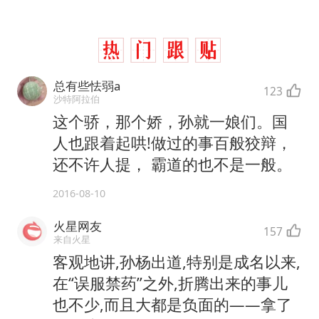
总有些怯弱a
123
沙特阿拉伯
这个骄，那个娇，孙就一娘们。国
人也跟着起哄!做过的事百般狡辩，
还不许人提， 霸道的也不是一般。
2016-08-10
火星网友
157
来自火星
客观地讲,孙杨出道,特别是成名以来,
在“误服禁药”之外,折腾出来的事儿
也不少,而且大都是负面的——拿了