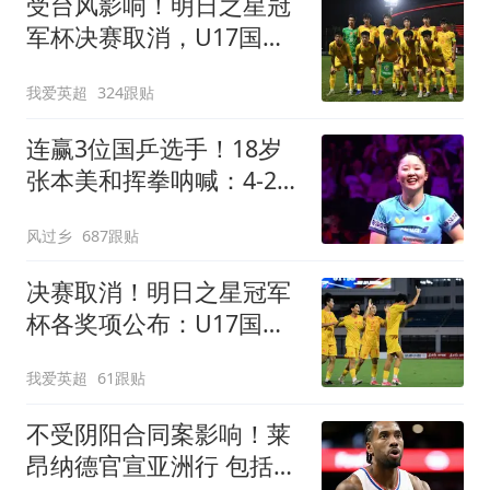
受台风影响！明日之星冠
军杯决赛取消，U17国足
与阿森纳并列冠军
我爱英超
324跟贴
连赢3位国乒选手！18岁
张本美和挥拳呐喊：4-2击
败陈幸同 主场夺冠
风过乡
687跟贴
决赛取消！明日之星冠军
杯各奖项公布：U17国足
获4大奖 赵松源夺MVP
我爱英超
61跟贴
不受阴阳合同案影响！莱
昂纳德官宣亚洲行 包括中