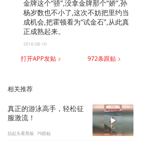
金牌这个“骄”,没拿金牌那个“娇”,孙
杨岁数也不小了,这次不妨把里约当
成机会,把霍顿看为“试金石”,从此真
正成熟起来。
2016-08-10
打开APP发贴
972
条跟贴
相关推荐
真正的游泳高手，轻松征
服激流！
抬起头看黑板
79跟贴