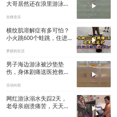
大哥居然还在浪里游泳，
网友：你是非游不可吗？
先锋音乐
横纹肌溶解症有多可怕？
小火跳600个蛙跳，住进
了重症监护室
梦妍的生活
男子海边游泳被沙垫垫
伤，身体剧痛送医抢救，
当事人：目前腿奇痒无比
乐动向前
双脚肿胀
网红游泳溺水失踪2天，
老母亲崩溃痛苦，天天在
河边呼唤儿子回家