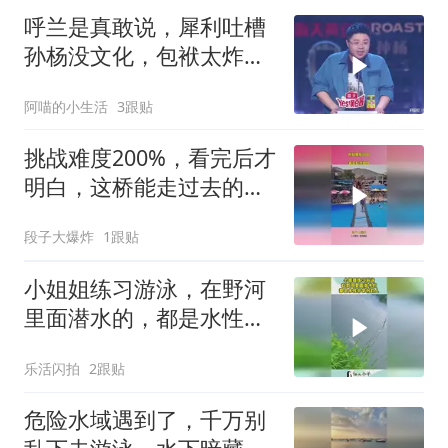
呼兰是真敢说，犀利吐槽
孙杨没文化，包袱太炸笑
断气！
阿喵的小生活
3跟贴
挑战难度200%，看完后才
明白，这桥能走过去的人
少之又少
段子大爆炸
1跟贴
小姐姐练习游泳，在野河
里面潜水的，都是水性非
常好的人！
乐活闪拍
2跟贴
危险水域遇到了，千万别