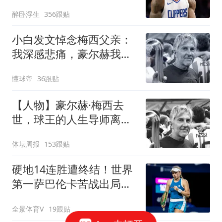
国香港成都等地
醉卧浮生
356跟贴
小白发文悼念梅西父亲：
我深感悲痛，豪尔赫我们
永远铭记你
懂球帝
36跟贴
【人物】豪尔赫·梅西去
世，球王的人生导师离开
了
体坛周报
153跟贴
硬地14连胜遭终结！世界
第一萨巴伦卡苦战出局，
无缘多伦多站八强
全景体育V
19跟贴