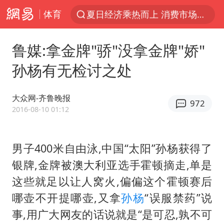
体育
《披荆斩棘2026》阵容官宣
浙江省甬江发生2026年第1号洪水
鲁媒:拿金牌"骄"没拿金牌"娇"
全球最大级别运输船通过长江大桥
孙杨有无检讨之处
白海豚北上或致京津冀暴雨
上海全力守护市民“菜篮子”
大众网-齐鲁晚报
972
构建更高水平的全民健身公共服务体系
2016-08-10 01:12
上门女婿出轨女邻居多年被判重婚罪
男子400米自由泳,中国“太阳”孙杨获得了
国足U17与阿森纳决赛取消 并列冠军
银牌,金牌被澳大利亚选手霍顿摘走,单是
香港刷新1884年以来最高气温纪录
这些就足以让人窝火,偏偏这个霍顿赛后
《龙餐馆》 冲奖
哪壶不开提哪壶,又拿
孙杨
“误服禁药”说
暑期研学游升温 在旅途中增长知识
事,用广大网友的话说就是“是可忍,孰不可