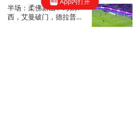
App内打开
半场：柔佛新山1-1切尔
西，艾曼破门，德拉普造
点+点射扳平
懂球帝
名记：曼联要签莱斯特城
18岁小将佩奇，阿森纳、
维拉也有兴趣
懂球帝
中超巨大争议！王秋明飞
铲逃红，阿尔瓦罗险被
废，媒体人开炮
奥拜尔
中超戏剧性半场！4次争
议判罚，李镇全逃红，恩