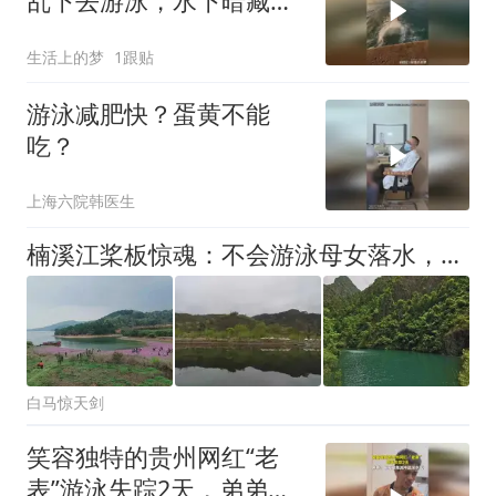
乱下去游泳，水下暗藏玄
机
生活上的梦
1跟贴
游泳减肥快？蛋黄不能
吃？
上海六院韩医生
楠溪江桨板惊魂：不会游泳母女落水，俱乐部承诺“包捞”却遇15米深潭
白马惊天剑
笑容独特的贵州网红“老
表”游泳失踪2天，弟弟：