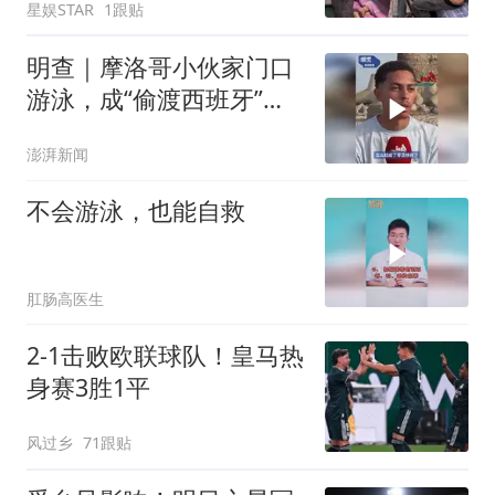
星娱STAR
1跟贴
明查｜摩洛哥小伙家门口
游泳，成“偷渡西班牙”？
离大谱了
澎湃新闻
不会游泳，也能自救
肛肠高医生
2-1击败欧联球队！皇马热
身赛3胜1平
风过乡
71跟贴