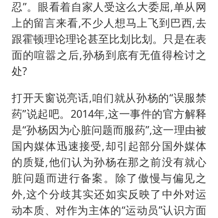
猫咪过火把节被抹成黑猫
忍”。眼看着自家人受这么大委屈,单从网
刘嘉玲晒与周星驰合照
上的留言来看,不少人想马上飞到巴西,去
BLG经理辟谣Bin离队
跟霍顿理论理论甚至比划比划。只是在表
面的喧嚣之后,孙杨到底有无值得检讨之
云南一男子胃中取出180颗铁钉
处?
暴雨预报为何有时感觉不准
总书记点赞的非遗苗绣焕发新生机
打开天窗说亮话,咱们就从孙杨的“误服禁
药”说起吧。2014年,这一事件的官方解释
是“孙杨因为心脏问题而服药”,这一理由被
国内媒体迅速接受,却引起部分国外媒体
的质疑,他们认为孙杨在那之前没有就心
脏问题而进行备案。除了傲慢与偏见之
外,这个分歧其实还如实反映了中外对运
动本质、对作为主体的“运动员”认识方面