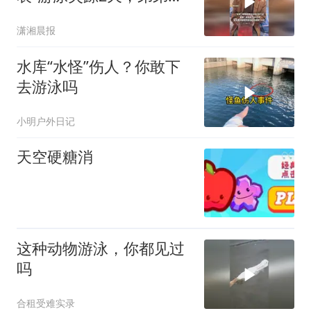
哥哥被急流冲进深水区
潇湘晨报
水库“水怪”伤人？你敢下
去游泳吗
小明户外日记
天空硬糖消
这种动物游泳，你都见过
吗
合租受难实录