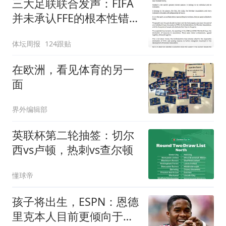
三大足联联合发声：FIFA
并未承认FFE的根本性错
误
体坛周报
124跟贴
在欧洲，看见体育的另一
面
界外编辑部
英联杯第二轮抽签：切尔
西vs卢顿，热刺vs查尔顿
懂球帝
孩子将出生，ESPN：恩德
里克本人目前更倾向于继