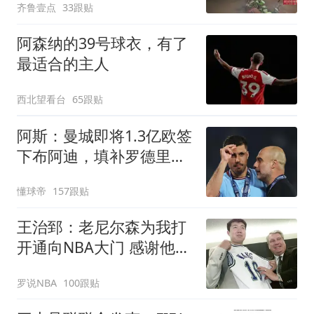
齐鲁壹点
33跟贴
阿森纳的39号球衣，有了
最适合的主人
西北望看台
65跟贴
阿斯：曼城即将1.3亿欧签
下布阿迪，填补罗德里空
缺总花费约2.7亿
懂球帝
157跟贴
王治郅：老尼尔森为我打
开通向NBA大门 感谢他对
中国篮球无私支持
罗说NBA
100跟贴