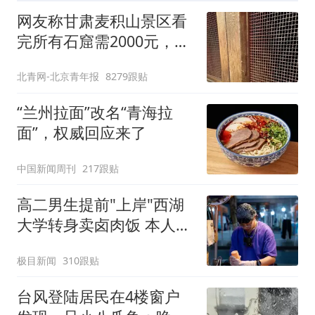
网友称甘肃麦积山景区看
完所有石窟需2000元，景
区：部分石窟受特别保
北青网-北京青年报
8279跟贴
护，游客可按需买
“兰州拉面”改名“青海拉
面”，权威回应来了
中国新闻周刊
217跟贴
高二男生提前"上岸"西湖
大学转身卖卤肉饭 本人发
声
极目新闻
310跟贴
台风登陆居民在4楼窗户