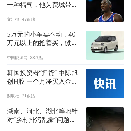
一种福气，他为费城带来
谦逊
文汇报
48跟贴
5万元的小车卖不动，40
万元以上的抢着买，微型
代步车集体遇冷
中国能源网
83跟贴
韩国投资者“扫货” 中际旭
创H股 一个月净买入金额
达4339.42万美元
财联社
21跟贴
湖南、河北、湖北等地针
对“乡村排污乱象”问题成
立调查组