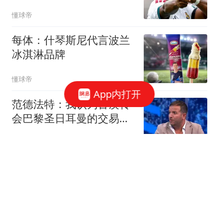
续留在皇马
懂球帝
每体：什琴斯尼代言波兰
冰淇淋品牌
懂球帝
App内打开
范德法特：我认为古茨转
会巴黎圣日耳曼的交易会
顺利完成
懂球帝
马卡：法比安-鲁伊斯夺冠
返巴黎，队友列队致意
懂球帝