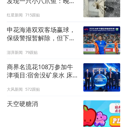
发现一只小八爪鱼：晚上
已吃掉
红星新闻
715跟贴
申花海港双双客场赢球，
保级警报暂解除，但下一
轮才是生死战
澎湃新闻
79跟贴
商界名流花108万参加牛
津项目:宿舍没矿泉水 床
咯吱响
大风新闻
572跟贴
天空硬糖消