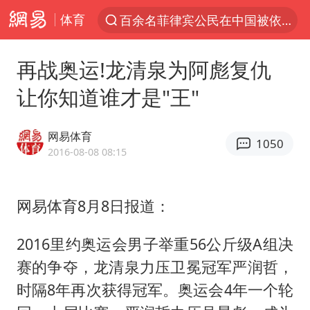
体育
百余名菲律宾公民在中国被依法处理
7月份居民消费价格指数保持温和上涨
再战奥运!龙清泉为阿彪复仇
《哪吒之魔童闹海》获百花奖最佳影片奖
让你知道谁才是"王"
中使馆：重大涉诈逃犯檀某落网
台湾不是国家不存在“国格”
网易体育
1050
哥伦比亚发生7.5级地震
2016-08-08 08:15
独闯南太行失联14天的女子已找到
网易体育8月8日报道：
百花奖完整获奖名单公布
哥伦比亚强震已致超20人死亡
2016里约奥运会男子举重56公斤级A组决
男子攒206小时加班调休被拒获赔1.6万
赛的争夺，龙清泉力压卫冕冠军严润哲，
公安部通报：抓获犯罪嫌疑人8200余名
时隔8年再次获得冠军。奥运会4年一个轮