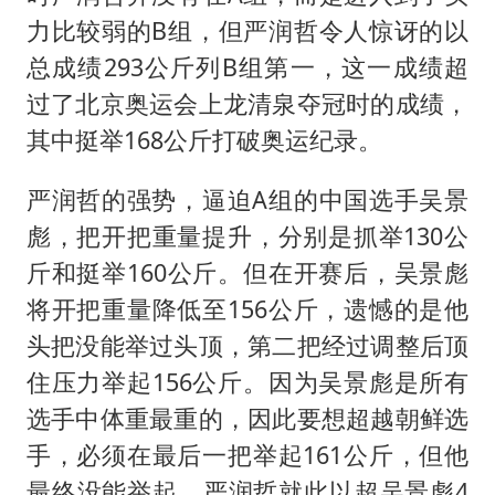
力比较弱的B组，但严润哲令人惊讶的以
总成绩293公斤列B组第一，这一成绩超
过了北京奥运会上龙清泉夺冠时的成绩，
其中挺举168公斤打破奥运纪录。
严润哲的强势，逼迫A组的中国选手吴景
彪，把开把重量提升，分别是抓举130公
斤和挺举160公斤。但在开赛后，吴景彪
将开把重量降低至156公斤，遗憾的是他
头把没能举过头顶，第二把经过调整后顶
住压力举起156公斤。因为吴景彪是所有
选手中体重最重的，因此要想超越朝鲜选
手，必须在最后一把举起161公斤，但他
最终没能举起。严润哲就此以超吴景彪4