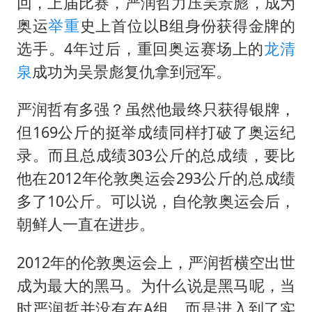
伊朗最高领袖将任命数名高级指挥官
回，上届比赛，严润哲力压吴景彪，成为
奥运
举重
史上首位以B组身份获得金牌的
上海将苏州河水强排至黄浦江
选手。4年过后，重回奥运赛场上的
龙清
中方：奉劝美方解除对古巴制裁封锁
泉
成功为吴景彪复仇拿到冠军。
警惕！我国境内发现多起“Sorry”勒索病毒攻击事件
广岛长崎的昨天未必不会是日本的明天
严润哲有多强？虽然他最终只获得银牌，
但169公斤的挺举成绩同样打破了奥运纪
我国民营企业创新动能持续增强
录。而且总成绩303公斤的总成绩，要比
高铁双人座被免票儿童挤成3人座
他在2012年伦敦奥运会293公斤的总成绩
真理之光，何以能照亮复兴之路？
多了10公斤。可以说，自伦敦奥运会后，
朝鲜人一直在进步。
2012年的伦敦奥运会上，严润哲横空出世
成为最大的黑马。为什么说是黑马呢，当
时严润哲并没有在A组，而是进入到了实