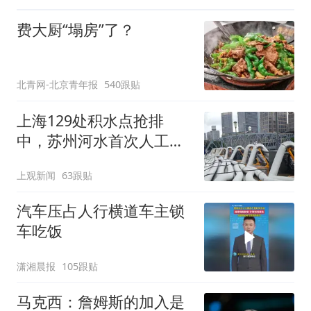
费大厨“塌房”了？
北青网-北京青年报
540跟贴
上海129处积水点抢排
中，苏州河水首次人工翻
泄至黄浦江
上观新闻
63跟贴
汽车压占人行横道车主锁
车吃饭
潇湘晨报
105跟贴
马克西：詹姆斯的加入是