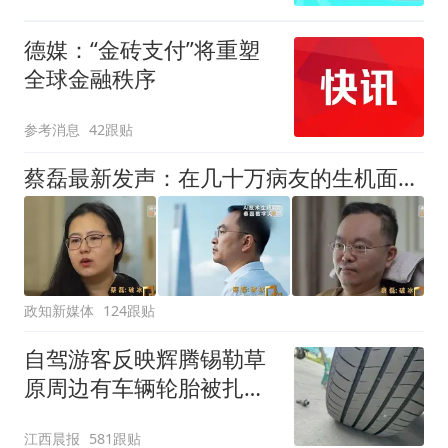
德媒：“金砖支付”将重塑
全球金融秩序
参考消息
42跟贴
蔡磊最新发声：在几十万病友的生机面前，我个人的面子和尊严已经不值一提了，即使倒在黎明前，也要把路铺好
政知新媒体
124跟贴
自驾游客反映辉腾锡勒草
原周边有车辆轮胎被扎，
修理店铺换胎价格高达千
江西晨报
581跟贴
元，官方发布情况通报