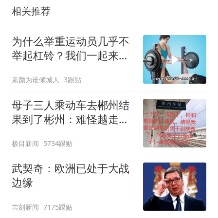
相关推荐
为什么举重运动员几乎不
举起杠铃？我们一起来看
一下就知道了
素颜为谁倾城人
3跟贴
母子三人乘动车去郴州结
果到了彬州：难怪越走越
冷
极目新闻
5734跟贴
武契奇：欧洲已处于大战
边缘
吉刻新闻
7175跟贴