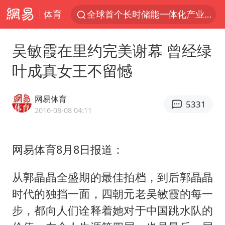
体育
“秋天的第一杯奶茶”6岁了
台风白海豚已进入24小时警戒线
吴敏霞在里约完美谢幕 曾经绿
中国女篮70-67险胜尼日利亚女篮
叶成真女王不留憾
四川宜宾市高县4.9级地震致1人死亡
上海：台风白海豚或将带来龙卷风
网易体育
5331
名创优品回应女子吐槽内裤质量差
2016-08-08 04:11
出口禁令驱动有色板块大涨
网易体育8月8日报道：
胜宏科技：股票交易异常波动
38岁演员求职万岁山NPC成功
从郭晶晶全盛期的最佳拍档，到后郭晶晶
U17国足点球大战淘汰河床晋级决赛
时代的独挡一面，四朝元老吴敏霞的每一
东航：国内客票提前14天免费退改
步，都向人们诠释着她对于中国跳水队的