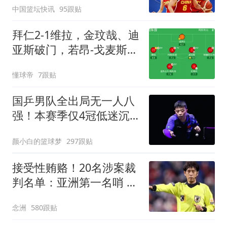
中国篮坛快讯
95跟贴
7+5
拜仁2-1维拉，金玟哉、迪
亚斯破门，若昂-戈麦斯扳
回一城
懂球帝
7跟贴
国乒男队全出局无一人八
强！本赛季仅4冠低迷沉
底 王楚钦仍独扛大旗
颜小白的篮球梦
297跟贴
接受性贿赂！20名涉案裁
判名单：亚洲第一名哨 日
本2主裁+香港1人
念洲
580跟贴