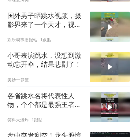
国外男子晒跳水视频，摄
影界来了一个天才，视觉
连续被骗了三次！
欢乐糗事播报站
1跟贴
小哥表演跳水，没想到激
动忘开伞，结果悲剧了！
美妙一箩筐
各省跳水名将代表性人
物，个个都是最强王者，
广东省最出众！
笑料大爆炸
1跟贴
盘中突发利空！龙头股惊