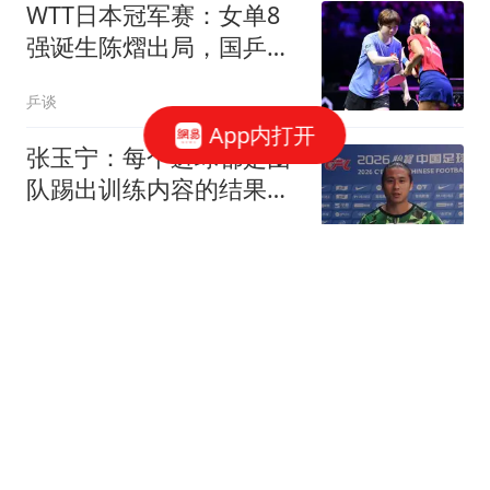
WTT日本冠军赛：女单8
强诞生陈熠出局，国乒&
日乒各有人锁定名额
乒谈
App内打开
张玉宁：每个进球都是团
队踢出训练内容的结果，
祝贺蒋子承首秀
懂球帝
找不同，纽卡公布三款新
队徽设计方案，邀请球迷
投票选择
懂球帝
本纳赛尔告别米兰：没有任何事能抹去我
们在这里建立起的回忆