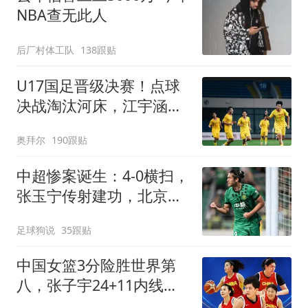
NBA查无此人
后厂村体工队
138跟贴
U17国足晋级决赛！点球
决战淘汰河床，江宇涵两
次扑点，再战阿森纳
奥拜尔
190跟贴
中超惨案诞生：4-0横扫，
张玉宁传射建功，北京国
安升到第3
足球狗说
35跟贴
中国女篮3分险胜世界第
八，张子宇24+11内线无
解，杨舒予12+6王思雨