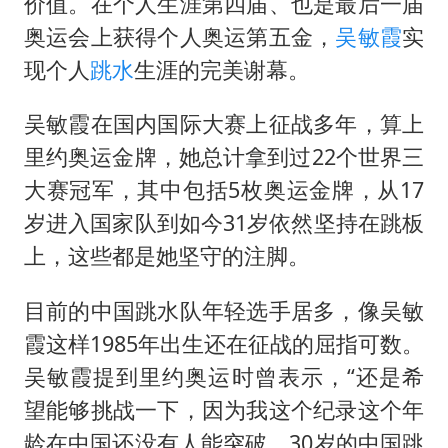
胡彦斌韩磊 谁帮谁
价值。在个人生涯第四届、也是最后一届
奥运会上获得个人奥运第五金，
吴敏霞
实
胡彦斌获《歌手2026》歌王
现个人
跳水
生涯的完美谢幕。
日本试射“战斧”导弹，国防部回应
我国外贸延续良好增长态势
吴敏霞在国内国际大赛上征战多年，算上
夯实基础开新局
里约奥运金牌，她总计拿到过22个世界三
大赛冠军，其中包括5枚奥运金牌，从17
岁进入国家队到如今31岁依然坚持在跳板
上，这些都是她坚守的注脚。
目前的中国跳水队年轻选手居多，像吴敏
霞这样1985年出生还在征战的屈指可数。
吴敏霞提到里约奥运时曾表示，“还是希
望能够挑战一下，因为我这个纪录这个年
龄在中国还没有人能突破，30岁的中国跳