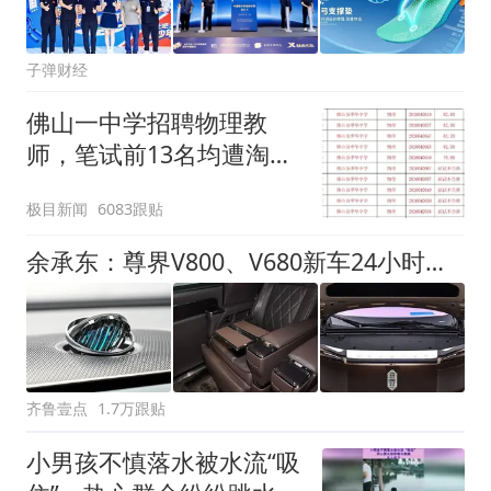
子弹财经
佛山一中学招聘物理教
师，笔试前13名均遭淘
汰？教育局：已叫停招
极目新闻
6083跟贴
聘，成立调查组全面核查
余承东：尊界V800、V680新车24小时大定突破3500台
齐鲁壹点
1.7万跟贴
小男孩不慎落水被水流“吸