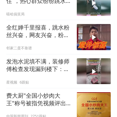
住”，热心群众纷纷跳水救
援，众人合力
嘻哈搞笑局
全红婵千里报喜，跳水粉
丝兴奋，网友兴奋，粉丝
兴奋了！
邻家二蛋不靠谱
发泡水泥填不满，装修师
傅检查发现漏到楼下：出
风口未延伸到外墙
星视频
6跟贴
费大厨"全国小炒肉大
王"称号被指凭视频评出
官方回应
中国新闻周刊
2751跟贴