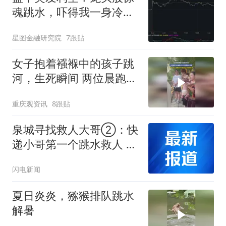
魂跳水，吓得我一身冷
汗！
星图金融研究院
7跟贴
女子抱着襁褓中的孩子跳
河，生死瞬间 两位晨跑大
哥义无反顾跳水救援，网
重庆观资讯
8跟贴
友:她一定是受到了很多，
难以诉说的委屈
泉城寻找救人大哥②：快
递小哥第一个跳水救人 妈
妈担心又骄傲
闪电新闻
夏日炎炎，猕猴排队跳水
解暑