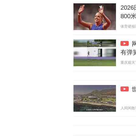
20
80
体育硬核说 2
有弹
重庆观天下 2
人间闲散客 2