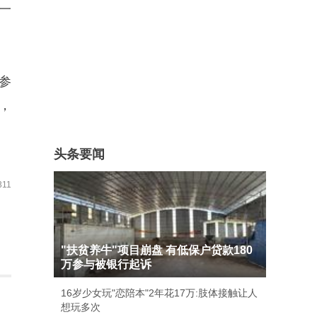
一
参
，
头条要闻
11
"扶贫养牛"项目崩盘 有低保户贷款180
万参与被银行起诉
16岁少女玩"恋陪本"2年花17万:肢体接触让人
想玩多次