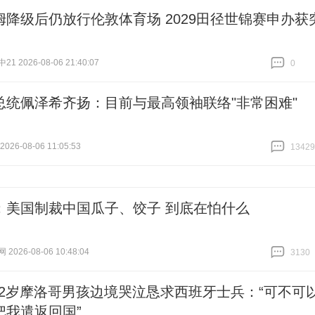
姆降级后仍放行伦敦体育场 2029田径世锦赛申办获
 2026-08-06 21:40:07
0
跟贴
0
总统佩泽希齐扬：目前与最高领袖联络"非常困难"
26-08-06 11:05:53
13429
跟贴
13429
：美国制裁中国瓜子、饺子 到底在怕什么
026-08-06 10:48:04
3130
跟贴
3130
12岁摩洛哥男孩边境哭泣恳求西班牙士兵：“可不可
把我遣返回国”