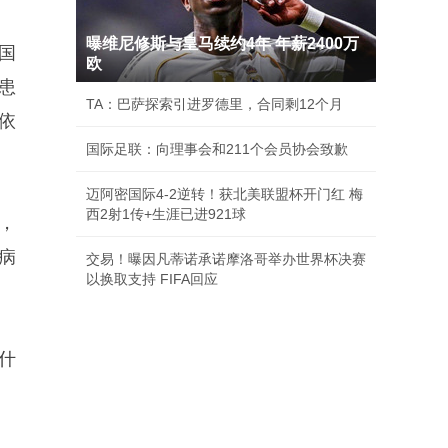
曝维尼修斯与皇马续约4年 年薪2400万
国
欧
患
TA：巴萨探索引进罗德里，合同剩12个月
依
国际足联：向理事会和211个会员协会致歉
迈阿密国际4-2逆转！获北美联盟杯开门红 梅
西2射1传+生涯已进921球
，
病
交易！曝因凡蒂诺承诺摩洛哥举办世界杯决赛
以换取支持 FIFA回应
什