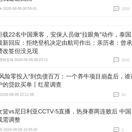
2026-08-06 00:59:41
1000
跟贴
1000
拒载22名中国乘客，安保人员做“拉眼角”动作，泰国
最新回应：拒绝登机决定由航司作出；亲历者：曾
费改签但没兑现
互动 2026-08-06 08:23:11
5031
跟贴
5031
零风险零投入”到负债百万：一个养牛项目崩盘后，谁
户的贷款买单丨红星调查
26-08-06 22:11:48
64
跟贴
64
女篮vs尼日利亚CCTV-5直播，热身赛两连败后 中国
或需调整
026-08-06 10:45:30
3