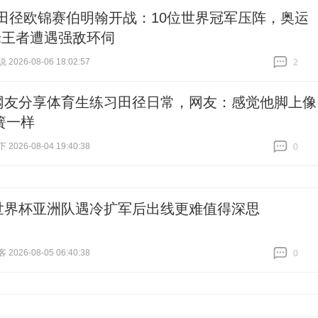
26田径欧锦赛伯明翰开战：10位世界冠军压阵，奥运
0米王者遭遇强敌环伺
026-08-06 18:02:57
2
跟贴
2
网友分享体育生练习田径日常，网友：感觉他脚上像
簧一样
026-08-04 19:40:38
0
跟贴
0
世界杯亚洲队遇冷扩军后出线更难值得深思
026-08-05 06:40:38
0
跟贴
0