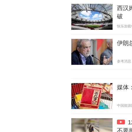
西汉
破
快乐加载中21
伊朗
参考消息 20
媒体
中国能源网 2
不要