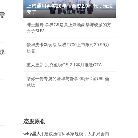
上汽通用再签20年：合资2.0时代，玩法
变了
需
绅士越野 享界G9是真正兼顾豪华与硬派的方
盒子SUV
豪华皮卡新玩法 纵横F700上市限时29.99万
战
起售
重大更新 别克至境OS 2.1本月推送OTA
给你一份专属的奢华与舒享 体验仰望U8L鼎
藏版
事
态度原创
why星人
| 建议压缩科学家规模，人多只会内