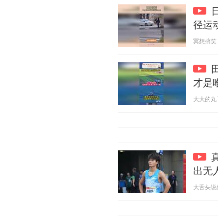
径运
冥想搞笑 20
才是
大大的丸子 2
出无
大舌头说体育