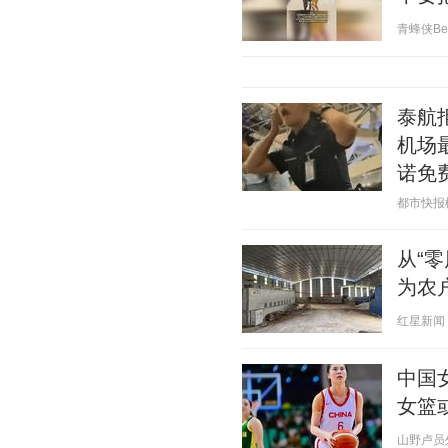
青蜂侠Bee 
泰航
机场
诺免
都市快报橙柿
从“
为农
红星新闻 20
中国
女篮
山野卢员外 2