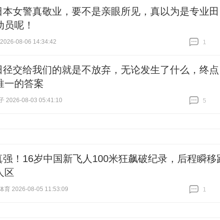
日本女警真敬业，要不是亲眼所见，真以为是专业田
动员呢！
26-08-06 14:34:42
1
跟贴
1
田径交给我们的就是不放弃，无论发生了什么，终点
唯一的答案
026-08-03 05:41:10
5
跟贴
5
真强！16岁中国新飞人100米狂飙破纪录，后程瞬移
人区
 2026-08-05 11:53:09
1
跟贴
1