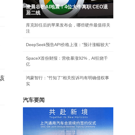
凌晨谷歌AI地震！4位大牛离职 CEO退
居二线
库克卸任后的苹果发布会，哪些硬件最值得关
注
承
DeepSeek预告API价格上涨：“预计涨幅较大”
SpaceX首份财报：营收暴涨92%，AI狂烧千
亿
该
鸿蒙智行："竹知了"相关投诉均有明确侵权事
实
汽车要闻