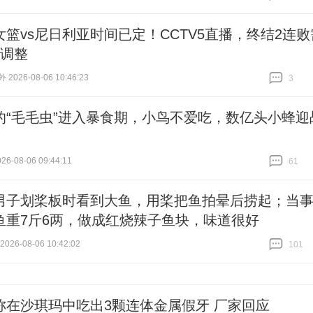
跟贴
3
女篮vs尼日利亚时间已定！CCTV5直播，终结2连败
点调整
026-08-06 10:46:23
3
跟贴
3
的“毛毛虫”进入暴食期，小鸟不爱吃，数亿头小蜂迎
6-08-06 09:44:11
61
跟贴
61
男子划桨板时看到大鱼，用桨把鱼拍晕后捞起；当
鱼重7斤6两，做成红烧辣子鱼块，味道很好
26-08-06 10:42:02
101
跟贴
101
称在沙琪玛中吃出3颗连体金属假牙 厂家回应