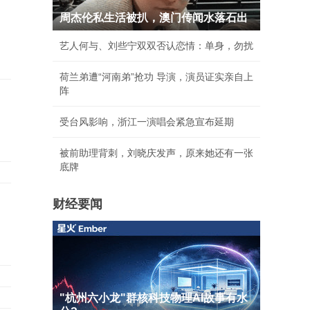
周杰伦私生活被扒，澳门传闻水落石出
艺人何与、刘些宁双双否认恋情：单身，勿扰
荷兰弟遭“河南弟”抢功 导演，演员证实亲自上
阵
受台风影响，浙江一演唱会紧急宣布延期
被前助理背刺，刘晓庆发声，原来她还有一张
底牌
财经要闻
"杭州六小龙"群核科技物理AI故事有水