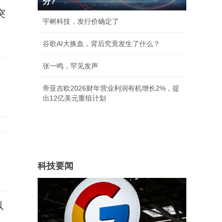
分?
突
宇树科技，发行价确定了
谷歌AI大换血，背后究竟发生了什么？
张一鸣，罕见发声
帝亚吉欧2026财年营业利润有机增长2%，提
出12亿美元重组计划
科技要闻
以