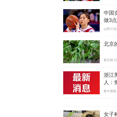
中国
做3
山野卢员外 2
北京
新京报 202
浙江
人：
鲁中晨报 20
女子