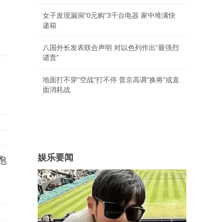
女子发现漏洞"0元购"3千台电器 家中堆满快
递箱
八国外长发表联合声明 对以色列作出"最强烈
谴责"
地面打不穿"空战"打不停 普京高调"换将"或直
面消耗战
娱乐要闻
跑