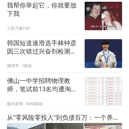
我帮你举起它，你就要放
下我
人胜万象Fall
韩国短道速滑选手林钟彦
因三次错过兴奋剂检测，
或面临最高两年禁赛
懂球帝
1跟贴
佛山一中学招聘物理教
师，笔试前13名均遭淘
汰？教育局：已叫停招
极目新闻
3640跟贴
聘，成立调查组全面核查
从“零风险零投入”到负债百万：一个养牛项目崩盘后，谁该为农户的贷款买单丨红星调查