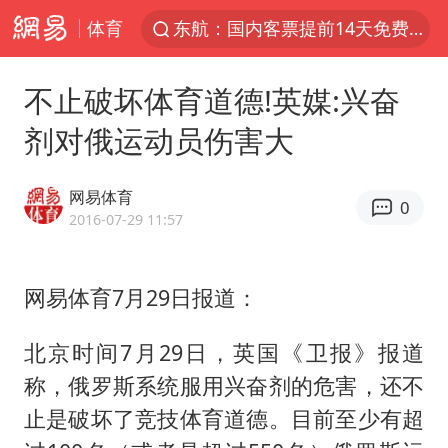
体育
东航：国内客票提前14天免费退改
台风白海豚中心风力增强
不止破坏体育道德!英媒:兴奋
向鹏0-3不敌张本智和
剂对俄运动员伤害大
四川宜宾市高县4.9级地震致1人死亡
超颖电子拟投资20.86亿建设新项目
网易体育
0
“新疆阿勒泰八月能滑雪”不实
2016-07-29 11:57
刘国正说向鹏打得很窝囊
网易体育7月29日报道：
我国外贸延续良好增长态势
陈幸同晋级WTT横滨冠军赛8强
北京时间7月29日，英国《卫报》报道
宇树科技中一签需缴款7.54万元
称，俄罗斯系统服用兴奋剂的危害，还不
国防部：中国军队坚决反制任何闹海挑衅图谋
止是破坏了竞技体育道德。目前至少有超