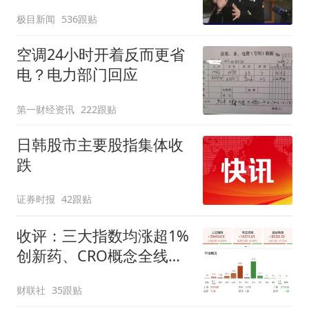
不易”，称自己买衣服80%
极目新闻
536跟贴
都在淘宝
空调24小时开着反而更省
电？电力部门回应
第一财经资讯
222跟贴
日韩股市主要股指集体收
跌
证券时报
42跟贴
收评：三大指数均涨超1%
创新药、CRO概念全线走
强
财联社
35跟贴