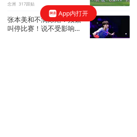
念洲
317跟贴
App内打开
张本美和不满陈熠：频繁
叫停比赛！说不受影响是
假话 誓要夺冠
念洲
1398跟贴
曝38岁库里想留在勇士！
不会主动申请交易 或选择
降薪帮助球队
罗说NBA
955跟贴
无缘首进大师赛16强！商
竣程遭逆转惜败19号种
子，止步蒙特利尔第3轮
全景体育V
62跟贴