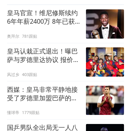
皇马官宣！维尼修斯续约
6年年薪2400万 8年已获
14冠
奥拜尔
781跟贴
皇马认栽正式退出！曝巴
萨与罗德里达协议 报价
6000万欧与曼城谈判
风过乡
403跟贴
西媒：皇马非常平静地接
受了罗德里加盟巴萨的决
定
懂球帝
1779跟贴
国乒男队全出局无一人八