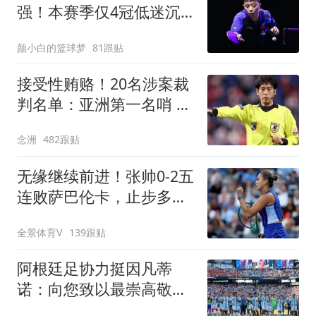
强！本赛季仅4冠低迷沉
底 王楚钦仍独扛大旗
颜小白的篮球梦
81跟贴
接受性贿赂！20名涉案裁
判名单：亚洲第一名哨 日
本2主裁+香港1人
念洲
482跟贴
无缘继续前进！张帅0-2五
连败萨巴伦卡，止步多伦
多站第3轮
全景体育V
139跟贴
阿根廷足协力挺因凡蒂
诺：向您致以最崇高敬意
连任才是正确道路