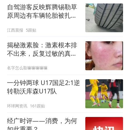
自驾游客反映辉腾锡勒草
原周边有车辆轮胎被扎，
修理店铺换胎价格高达千
江西晨报
5跟贴
元，官方发布情况通报
揭秘激素脸：激素根本排
不出来，反复过敏的真相
终于懂了
名字怎么取嘛嘛嘛嘛嘛
一分钟两球 U17国足2:1逆
转勒沃库森U17队
环球网资讯
161跟贴
经广时评——消费，为何
如此重要？