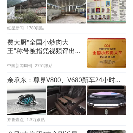
红星新闻
1789跟贴
费大厨"全国小炒肉大
王"称号被指凭视频评出
官方回应
中国新闻周刊
2751跟贴
余承东：尊界V800、V680新车24小时大定突破3500台
齐鲁壹点
1.3万跟贴