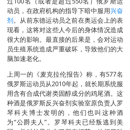
百花奖开幕式
过100名（或者是超过550名）俄罗斯运
动员，在政府机构的指导下暗中服用
兴奋
广东雷州通报特教老师招聘违规事件
剂
。从前东德运动员之前在奥运会上的表
两名乘客在飞机上因调节座椅起冲突
现看，这将对这些人今后的身体情况造成
女儿为争财产堵门阻挠父亲出殡
很大的影响。最直接的后果是，会对运动
夯实基础开新局
员生殖系统造成严重破坏，导致他们的大
脑加速老化。
上周一的《麦克拉伦报告》称，有577名
俄罗斯运动员从2010年起，就长期系统服
用含有合成代谢类固醇成分的鸡尾酒。这
种酒是俄罗斯反兴奋剂实验室原负责人罗
琴科夫博士发明的，他们也叫这种酒
为“公爵夫人”。罗琴科夫已经叛逃到美