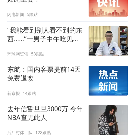
闪电新闻
5跟贴
“我能看到别人看不到的东
西……”一男子中午吃见手
青没事，晚上再吃却出现
环球网资讯
53跟贴
幻觉被紧急送医！
东航：国内客票提前14天
免费退改
新京报
14跟贴
去年信誓旦旦3000万 今年
NBA查无此人
后厂村体工队
128跟贴