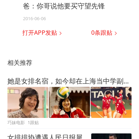
爸：你哥说他要买守望先锋
2016-06-06
打开APP发贴
0
条跟贴
相关推荐
她是女排名宿，如今却在上海当中学副校长，徒弟已是男排顶级主攻
巧妹电影
1跟贴
女排排协遭遇人民日报犀