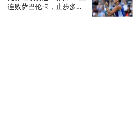
连败萨巴伦卡，止步多伦
多站第3轮
全景体育V
140跟贴
阿根廷足协力挺因凡蒂
诺：向您致以最崇高敬意
连任才是正确道路
念洲
337跟贴
张本美和不满陈熠：频繁
叫停比赛！说不受影响是
假话 誓要夺冠
念洲
1401跟贴
曝38岁库里想留在勇士！
不会主动申请交易 或选择
降薪帮助球队