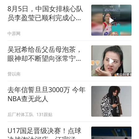
8月5日，中国女排核心队
员李盈莹已顺利完成心脏
相关手术，无缘女排亚锦
中原网
赛与亚运会
吴冠希给岳父岳母泡茶，
眼神却不断望向张常宁求
助，真的太逗了！
督以南
去年信誓旦旦3000万 今年
NBA查无此人
后厂村体工队
131跟贴
U17国足晋级决赛！点球