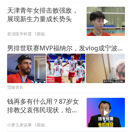
天津青年女排击败强敌，
展现新生力量成长势头
老淸医学科普
1跟贴
男排世联赛MVP福纳尔，发vlog成宁波为“贫民窟”，评论区彻底爆了！
范瞼舍长
钱再多有什么用？87岁女
排教父袁伟民现状，给中
老年提了个醒
小梦儿来说事
1跟贴