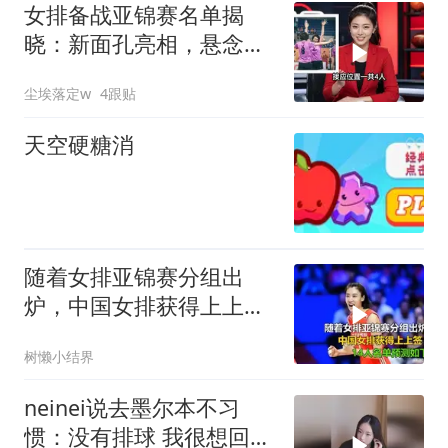
女排备战亚锦赛名单揭
晓：新面孔亮相，悬念揭
晓！
尘埃落定w
4跟贴
天空硬糖消
随着女排亚锦赛分组出
炉，中国女排获得上上
签，14人名单预测如
树懒小结界
neinei说去墨尔本不习
惯：没有排球 我很想回上