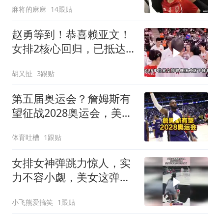
麻将的麻麻
14跟贴
赵勇等到！恭喜赖亚文！
女排2核心回归，已抵达
北京，亚锦赛稳了
胡又扯
3跟贴
第五届奥运会？詹姆斯有
望征战2028奥运会，美国
队专门留名额
体育吐槽
1跟贴
女排女神弹跳力惊人，实
力不容小觑，美女这弹跳
力真的太绝了！
小飞熊爱搞笑
1跟贴