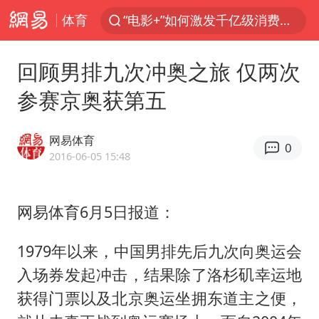
体育
日本试射“战斧”导弹，国防部回应
台风白海豚中心风力增强
回顾男排九次冲奥之旅 仅两次
向鹏0-3不敌张本智和
参赛京奥获第五
百花奖开幕式
四川宜宾高县4.9级地震致1死
网易体育
0
广东雷州通报特教老师招聘违规事件
2016-06-05 15:48
山东一元代青花杯离奇失踪
网易体育6月5日报道：
“新疆阿勒泰八月能滑雪”不实
刘国正说向鹏打得很窝囊
1979年以来，中国男排先后九次向奥运会
我国外贸延续良好增长态势
入场券发起冲击，结果除了洛杉矶幸运地
国防部：中国军队坚决反制任何闹海挑衅图谋
获得门票以及北京奥运坐拥东道主之便，