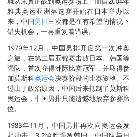
陈幸同晋级WTT横滨冠军赛8强
就从未真正战到奥运赛场上。而自2004年
雅典奥运亚洲落选赛开始在日本举办以
宇树科技中一签需缴款7.54万元
来，中国
男排
三次都是在有希望的情况下
两名乘客在飞机上因调节座椅起冲突
错失机会，一再重复着错误。
女儿为争财产堵门阻挠父亲出殡
今日立秋你咬秋了吗
1979年12月，中国男排开启第一次冲奥
之旅，在第二届亚锦赛击败日本、韩国等
夯实基础开新局
强队，首次夺得洲际比赛冠军，并取得参
加莫斯科
奥运会
决赛阶段的比赛资格。不
过由于政治原因，中国后来抵制了莫斯科
奥运会，中国男排只能遗憾地放弃参赛席
位。
1983年11月，中国男排再次向奥运会发
起冲击。3-2险胜强敌韩国，中国队与日