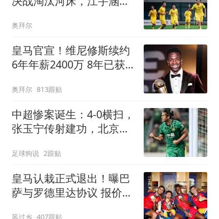
决战淘汰河床，江宇涵两
次扑点，再战阿森纳
奥拜尔
皇马官宣！维尼修斯续约
6年年薪2400万 8年已获
14冠
奥拜尔
813跟贴
中超惨案诞生：4-0横扫，
张玉宁传射建功，北京国
安升到第3
足球狗说
2跟贴
皇马认栽正式退出！曝巴
萨与罗德里达协议 报价
6000万欧与曼城谈判
风过乡
407跟贴