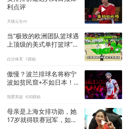
利点评
天镜云生m
当“极致的欧洲团队篮球遇
上顶级的美式单打篮球”谁
会更胜一筹
白沙体育
1跟贴
傲慢？波兰排球名将称宁
波如贫民窟+不如日本！
遭围攻：以后别来中国
我爱英超
630跟贴
母亲是上海女排功勋，她
17岁就得联赛冠军，如今
在国家队潜力无限