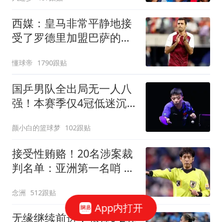
西媒：皇马非常平静地接
受了罗德里加盟巴萨的决
定
懂球帝
1790跟贴
国乒男队全出局无一人八
强！本赛季仅4冠低迷沉
底 王楚钦仍独扛大旗
颜小白的篮球梦
102跟贴
接受性贿赂！20名涉案裁
判名单：亚洲第一名哨 日
本2主裁+香港1人
念洲
512跟贴
App内打开
无缘继续前进！张帅0-2五