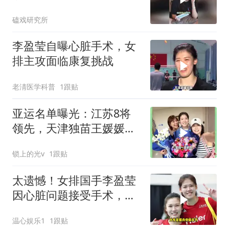
海
磕戏研究所
李盈莹自曝心脏手术，女
排主攻面临康复挑战
老淸医学科普
1跟贴
亚运名单曝光：江苏8将
领先，天津独苗王媛媛独
当一面
锁上的光v
1跟贴
太遗憾！女排国手李盈莹
因心脏问题接受手术，确
定无缘亚锦赛与亚运会
温心娱乐1
1跟贴