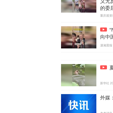
义无
的委
重庆观资讯 2
向中
潇湘晨报 20
新华社 202
外媒