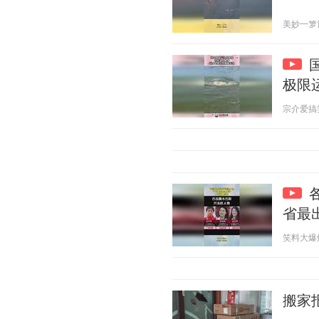
美妙一箩筐 2
极限
宗介爱搞笑 2
省最
笑料大爆炸 2
搬家