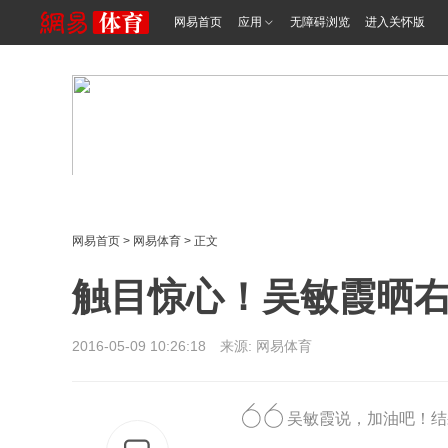
网易首页
应用
无障碍浏览
进入关怀版
网易首页
>
网易体育
> 正文
触目惊心！吴敏霞晒右
2016-05-09 10:26:18 来源: 网易体育
吴敏霞说，加油吧！结