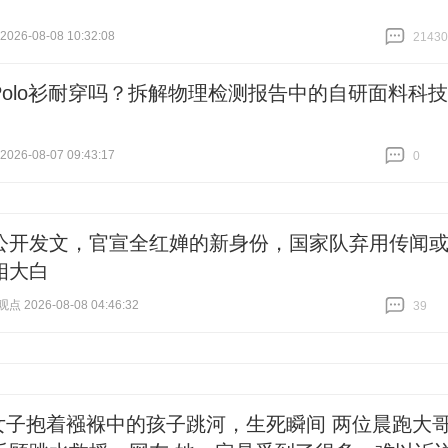
26-08-08 10:32:08
21430
跟贴
21430
Polo衫耐穿吗？拆解物理检测报告中的自研面料科技
26-08-07 09:43:17
0
跟贴
0
公开发文，官宣全红婵的新身份，国家队弃用传闻
相大白
 2026-08-08 04:46:32
39
跟贴
39
女子抱着襁褓中的孩子跳河，生死瞬间 两位晨跑大