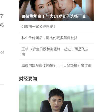
辛
萧敬腾坦白！与大14岁妻子选择丁克
论
邹市明一家又登热搜！
私生子传闻后，周杰伦更多黑料被扒
王菲57岁生日没和谢霆锋一起过，而是飞云
04
南
戚薇内娱AI宣传片翻车，一日登热搜引发讨论
财经要闻