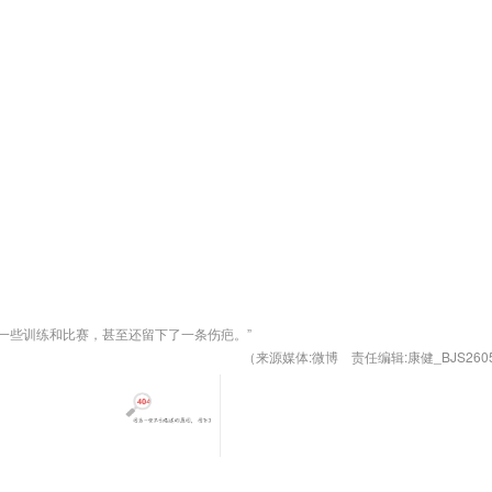
一些训练和比赛，甚至还留下了一条伤疤。”
（来源媒体:微博 责任编辑:康健_BJS260