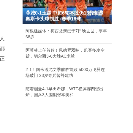
蓉城0-1玉昆 中超6轮不胜仍13分领跑
奥斯卡头球制胜+赛季16球
阿根廷媒体：梅西父亲已于7日晚去世，享年
68岁
人
都
阿莫林上任首败！佩德罗双响，凯赛多凌空
斩，切尔西3-0大胜AC米兰
正
2-1！国米送尤文季前赛首败 5000万飞翼连
场破门 23岁奇兵替补建功
随着蒯曼4-1早田希娜，WTT横滨赛四强出
炉，国乒3人围剿张本美和