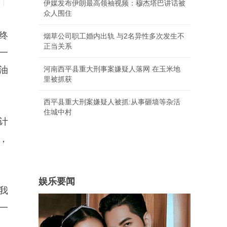
|
伊媒发布伊朗最高领袖视频：穆杰塔巴讲话被
众人围住
终
烟草公司职工婚内出轨 与2名异性多次发生不
正当关系
一
油
河南西平县重大刑事案嫌疑人落网 在玉米地
里被抓获
西平县重大刑案嫌疑人被抓:从事砸墙等杂活
住城中村
计
，
娱乐要闻
我
一