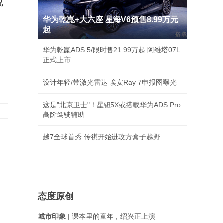
说
华为乾崑+大六座 星海V6预售8.99万元
起
华为乾崑ADS 5/限时售21.99万起 阿维塔07L
正式上市
设计年轻/带激光雷达 埃安Ray 7申报图曝光
这是"北京卫士"！星钽5X或搭载华为ADS Pro
高阶驾驶辅助
越7全球首秀 传祺开始进攻方盒子越野
态度原创
城市印象
| 课本里的童年，绍兴正上演