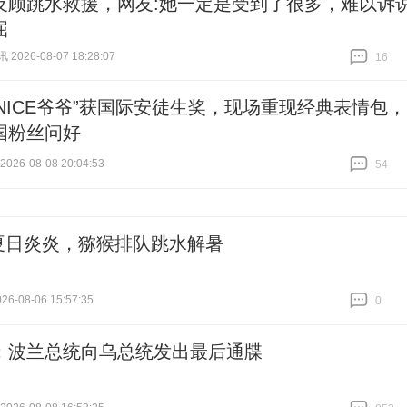
反顾跳水救援，网友:她一定是受到了很多，难以诉
屈
026-08-07 18:28:07
16
跟贴
16
“NICE爷爷”获国际安徒生奖，现场重现经典表情包，
国粉丝问好
26-08-08 20:04:53
54
跟贴
54
夏日炎炎，猕猴排队跳水解暑
6-08-06 15:57:35
0
跟贴
0
：波兰总统向乌总统发出最后通牒