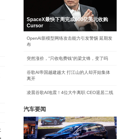
SpaceX最快下周完成600亿美元收购
Cursor
OpenAI新模型网络攻击能力引发警惕 延期发
布
突然涨价，"只收电费钱"的梁文锋，变了吗
谷歌AI帝国越建越大 打江山的人却开始集体
或
离开
凌晨谷歌AI地震！4位大牛离职 CEO退居二线
汽车要闻
哥