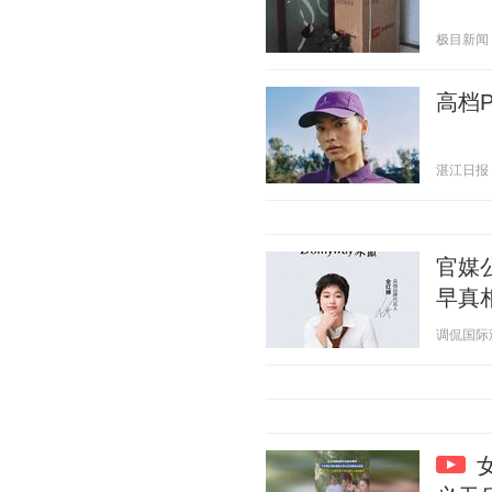
极目新闻 20
高档
湛江日报 20
官媒
早真
调侃国际观点