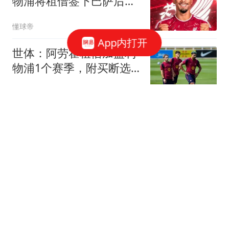
物浦将租借签下巴萨后卫
阿劳霍
懂球帝
App内打开
世体：阿劳霍租借加盟利
物浦1个赛季，附买断选
项
懂球帝
每体：贝里瓦尔经纪人在
找买家，但巴萨无意重启
交易
懂球帝
先租后买加盟塞尔塔，巴
因迪尔社媒发文告别曼联
懂球帝