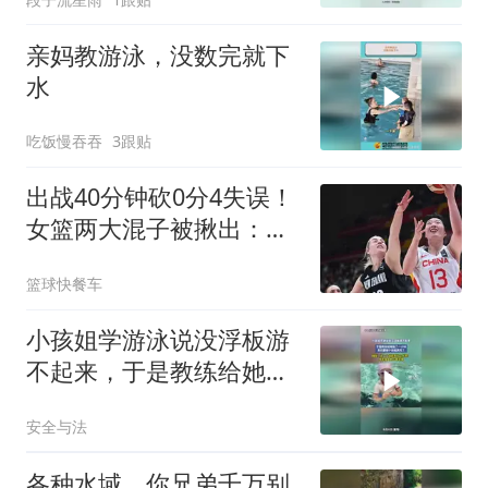
亲妈教游泳，没数完就下
水
吃饭慢吞吞
3跟贴
出战40分钟砍0分4失误！
女篮两大混子被揪出：宫
鲁鸣看走眼了？
篮球快餐车
小孩姐学游泳说没浮板游
不起来，于是教练给她抠
了一小块，真的要被小孩
安全与法
姐笑死了
各种水域，你兄弟千万别