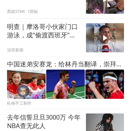
河边呼唤儿子回家
星娱STAR
1跟贴
明查｜摩洛哥小伙家门口
游泳，成“偷渡西班牙”？
离大谱了
澎湃新闻
中国迷弟安赛龙：给林丹当翻译，崇拜鲍春来，曾暗恋国羽第一美女
杜榈手工制作
去年信誓旦旦3000万 今年
NBA查无此人