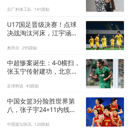
后厂村体工队
141跟贴
U17国足晋级决赛！点球
决战淘汰河床，江宇涵两
次扑点，再战阿森纳
奥拜尔
295跟贴
中超惨案诞生：4-0横扫，
张玉宁传射建功，北京国
安升到第3
足球狗说
43跟贴
中国女篮3分险胜世界第
八，张子宇24+11内线无
解，杨舒予12+6王思雨
中国篮坛快讯
120跟贴
7+5