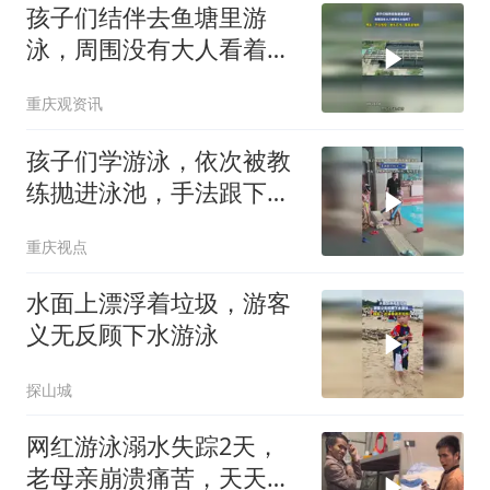
咬孩子了
孩子们结伴去鱼塘里游
泳，周围没有大人看着也
太危险了，网友：不仅危
重庆观资讯
险，静水还冷，容易腿抽
筋
孩子们学游泳，依次被教
练抛进泳池，手法跟下饺
子一样
重庆视点
水面上漂浮着垃圾，游客
义无反顾下水游泳
探山城
网红游泳溺水失踪2天，
老母亲崩溃痛苦，天天在