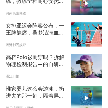
练，教练全程耐心安抚超
温柔，网友：安全感拉满
河南民生频道
了
女排亚运会阵容公布，一
王牌缺席，吴梦洁满血复
出，郎平能放心了
洲洲影视娱评
高档Polo衫耐穿吗？拆解
物理检测报告中的自研面
料科技
湛江日报
谁家婴儿这么会游泳，扔
进去的那一刻，隔着屏幕
都在憋气！
段子流星雨
1跟贴