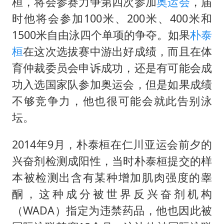
U17国足点球大战淘汰河床晋级决赛
桓，将会参赛力争第四次参加
奥运会
，届
时他将会参加100米、200米、400米和
“今天得有40℃了吧 为啥还不预警”
1500米自由泳四个单项的争夺。如果
朴泰
名创优品回应女子吐槽内裤质量差
桓
在这次选拔赛中游出好成绩，而且在体
欧阳娜娜窦靖童好搭
育仲裁委员会申诉成功，还是有可能会成
中国女篮70-67险胜尼日利亚女篮
功入选国家队参加奥运会，但是如果成绩
“新疆阿勒泰八月能滑雪”不实
不够竞争力，他也很可能会就此告别泳
国防部：坚决反制任何闹海挑衅图谋
坛。
夯实基础开新局
2014年9月，朴泰桓在仁川亚运会前夕的
兴奋剂检测成阳性，当时朴泰桓提交的样
本被检测出含有某种增加肌肉强度的睾
酮，这种成分被世界反兴奋剂机构
（WADA）指定为违禁药品，他也因此被