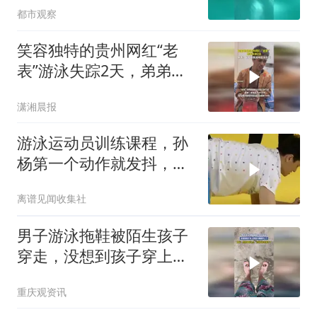
都市观察
了
笑容独特的贵州网红“老
表”游泳失踪2天，弟弟：
哥哥被急流冲进深水区
潇湘晨报
游泳运动员训练课程，孙
杨第一个动作就发抖，可
见强度有多高
离谱见闻收集社
男子游泳拖鞋被陌生孩子
穿走，没想到孩子穿上直
接卡脚脖子上了，网友：
重庆观资讯
你的拖鞋认主，已经开始