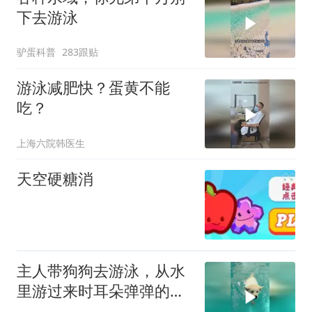
下去游泳
驴蛋科普
283跟贴
游泳减肥快？蛋黄不能
吃？
上海六院韩医生
天空硬糖消
主人带狗狗去游泳，从水
里游过来时耳朵弹弹的，
网友：顶着对妙脆角就来