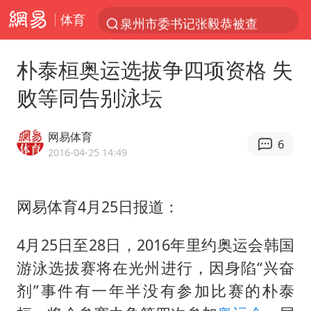
体育
泉州市委书记张毅恭被查
“电影+”如何激发千亿级消费新活力？
朴泰桓奥运选拔争四项资格 失
沙特土耳其巴基斯坦签署共同防务协议
败等同告别泳坛
台风白海豚已进入24小时警戒线
中医教你一招提升气血
网易体育
6
全球首个长时储能一体化产业园量产
2016-04-25 14:49
四川宜宾市高县4.9级地震致1人死亡
网易体育4月25日报道：
上海：台风白海豚或将带来龙卷风
胜宏科技：股票交易异常波动
4月25日至28日，2016年里约奥运会韩国
中巨芯：上半年归母净利润1405.77万元
游泳选拔赛将在光州进行，因身陷“兴奋
美股存储板块集体大跌
剂”事件有一年半没有参加比赛的朴泰