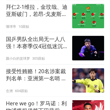
拜仁2-1维拉，金玟哉、迪
亚斯破门，若昂-戈麦斯扳
回一城
懂球帝
10跟贴
国乒男队全出局无一人八
强！本赛季仅4冠低迷沉
底 王楚钦仍独扛大旗
颜小白的篮球梦
305跟贴
接受性贿赂！20名涉案裁
判名单：亚洲第一名哨 日
本2主裁+香港1人
念洲
604跟贴
Here we go！罗马诺：利