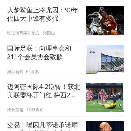
东体育馆
大梦鲨鱼上将尤因：90年
代四大中锋有多强
张佳玮写字的地方
55跟贴
国际足联：向理事会和
211个会员协会致歉
澎湃新闻
64跟贴
迈阿密国际4-2逆转！获北
美联盟杯开门红 梅西2射1
传+生涯已进921球
我爱英超
1743跟贴
交易！曝因凡蒂诺承诺摩