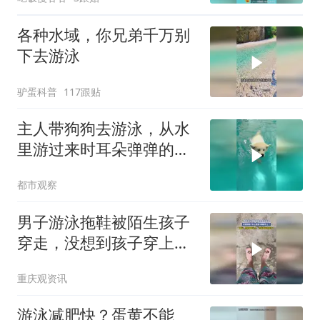
各种水域，你兄弟千万别
下去游泳
驴蛋科普
117跟贴
主人带狗狗去游泳，从水
里游过来时耳朵弹弹的，
网友：顶着对妙脆角就来
都市观察
了
男子游泳拖鞋被陌生孩子
穿走，没想到孩子穿上直
接卡脚脖子上了，网友：
重庆观资讯
你的拖鞋认主，已经开始
咬孩子了
游泳减肥快？蛋黄不能