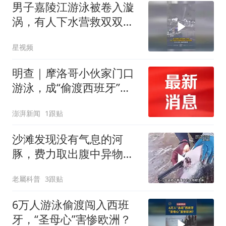
男子嘉陵江游泳被卷入漩
涡，有人下水营救双双体
力透支遇险
星视频
明查｜摩洛哥小伙家门口
游泳，成“偷渡西班牙”？
离大谱了
澎湃新闻
1跟贴
沙滩发现没有气息的河
豚，费力取出腹中异物，
居然是完好无损的泳镜！
老屬科普
3跟贴
6万人游泳偷渡闯入西班
牙，“圣母心”害惨欧洲？