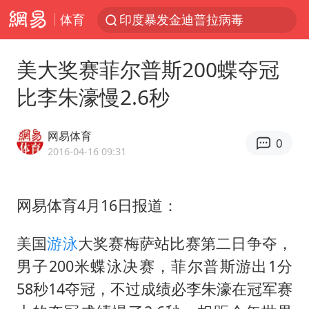
体育
印度暴发金迪普拉病毒
41岁女子为鼓励女儿考上985研究生
美大奖赛菲尔普斯200蝶夺冠
80后女柜员获聘4200亿银行副行长
比李朱濠慢2.6秒
陕西潼关强降雨引发土崖滑坡1人失联
陕西柞水县突发泥石流致1死2失联
网易体育
0
24小时不关空调 电费反而更低？
2016-04-16 09:31
“梅姨”已是老年人 死刑或适用受限
网易体育4月16日报道：
“事业单位招聘不是人情买卖”
美国退回1000亿美元关税
美国
游泳
大奖赛梅萨站比赛第二日争夺，
你常吃的兰州拉面要改名了
男子200米蝶泳决赛，菲尔普斯游出1分
河南试行周五下午弹性离岗
58秒14夺冠，不过成绩必李朱濠在冠军赛