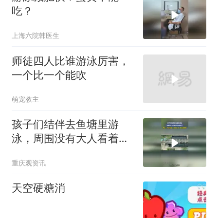
吃？
上海六院韩医生
师徒四人比谁游泳厉害，
一个比一个能吹
萌宠教主
孩子们结伴去鱼塘里游
泳，周围没有大人看着也
太危险了，网友：不仅危
重庆观资讯
险，静水还冷，容易腿抽
筋
天空硬糖消