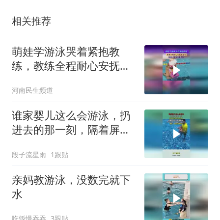
相关推荐
萌娃学游泳哭着紧抱教
练，教练全程耐心安抚超
温柔，网友：安全感拉满
河南民生频道
了
谁家婴儿这么会游泳，扔
进去的那一刻，隔着屏幕
都在憋气！
段子流星雨
1跟贴
亲妈教游泳，没数完就下
水
吃饭慢吞吞
3跟贴