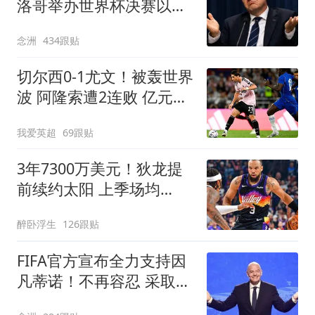
洛哥举办世界杯决赛以换
取支持 FIFA回应
念洲
434跟贴
切尔西0-1尤文！被轰世界
波 阿隆索遭2连败 亿元飞
翼614天后复出
我爱英超
69跟贴
3年7300万美元！狄龙提
前续约太阳 上季场均
20+创生涯纪录
醉卧浮生
126跟贴
FIFA官方宣布全力支持因
凡蒂诺！不再容忍 采取一
切措施保护名誉