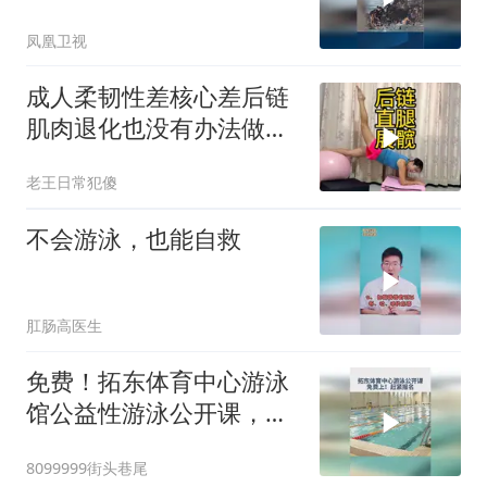
凤凰卫视
成人柔韧性差核心差后链
肌肉退化也没有办法做对
游泳的发力
老王日常犯傻
不会游泳，也能自救
肛肠高医生
免费！拓东体育中心游泳
馆公益性游泳公开课，正
在进行中。抓紧报名 #游
8099999街头巷尾
泳 #学游泳 #公开课 #拓