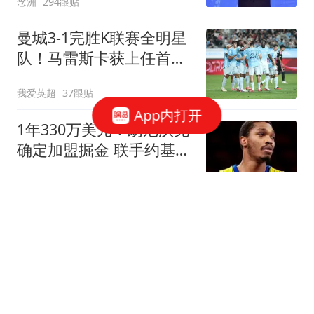
念洲
294跟贴
曼城3-1完胜K联赛全明星
队！马雷斯卡获上任首胜
8000万飞翼造2球
我爱英超
37跟贴
App内打开
1年330万美元！朗尼沃克
确定加盟掘金 联手约基奇
冲击总冠军
罗说NBA
3跟贴
菲戈：因凡蒂诺满口谎
言、招摇撞骗，连特朗普
都与他划清界限
懂球帝
204跟贴
李月汝0+0+0+0+0：本季