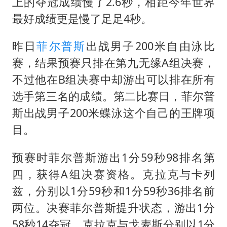
南大数院院长疑辞职信里写不想干了
上的夺冠成绩慢了2.6秒，相距今年世界
最好成绩更是慢了足足4秒。
小伙靠AI减肥 45天瘦40斤进了ICU
李亚鹏向地铁吐血女孩捐99999元
昨日
菲尔普斯
出战男子200米自由泳比
新华社权威快报|我国编制完成新版全月地质图
赛，结果预赛只排在第九无缘A组决赛，
中国经济展现强大韧性和活力
不过他在B组决赛中却游出可以排在所有
选手第三名的成绩。第二比赛日，菲尔普
斯出战男子200米蝶泳这个自己的王牌项
目。
预赛时菲尔普斯游出1分59秒98排名第
四，获得A组决赛资格。克拉克与卡列
兹，分别以1分59秒和1分59秒36排名前
两位。决赛菲尔普斯提升状态，游出1分
58秒14夺冠，克拉克与戈麦斯分别以1分