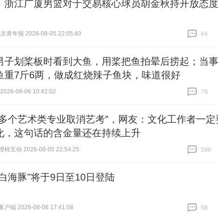
A｜浙江广厦男篮对于交易核心球员胡金秋持开放态
青年报 2026-08-05 22:05:40
64
跟贴
64
男子划桨板时看到大鱼，用桨把鱼拍晕后捞起；当
鱼重7斤6两，做成红烧辣子鱼块，味道很好
26-08-06 10:42:02
79
跟贴
79
传多个艺术类专业取消艺考”，网友：文化工作者一定
化，这句话的含金量还在持续上升
互动 2026-08-05 22:54:25
596
跟贴
596
白海豚"将于9日至10日登陆
端 2026-08-06 17:41:08
98
跟贴
98