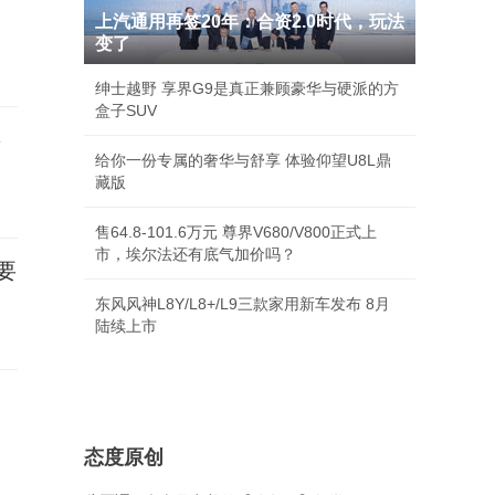
度
上汽通用再签20年：合资2.0时代，玩法
变了
绅士越野 享界G9是真正兼顾豪华与硬派的方
盒子SUV
事
给你一份专属的奢华与舒享 体验仰望U8L鼎
藏版
售64.8-101.6万元 尊界V680/V800正式上
市，埃尔法还有底气加价吗？
要
东风风神L8Y/L8+/L9三款家用新车发布 8月
陆续上市
态度原创