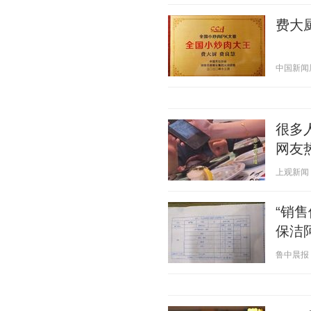
费大
中国新闻周刊
很多
网友
上观新闻 20
“销
保洁
鲁中晨报 20