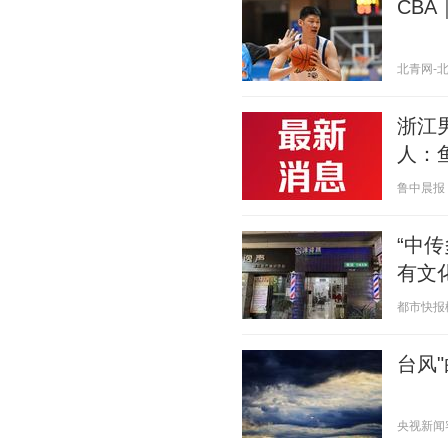
CB
北青网-北京
浙江
人：
鲁中晨报 20
“中
有文
都市快报橙柿
台风"
央视新闻客户