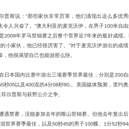
尔普斯说：“那些家伙非常厉害，他们涌现出这么多优秀
太令人兴奋了。”澳大利亚的麦克沃伊，在男子100米自由
这是2009年罗马世锦赛之后整个世界近7年来的最好成绩。
错的小家伙，他已经很厉害了。”对于麦克沃伊游出的成绩
慕，他很渴望自己也能游那么快。
刚在日本国内比赛中游出三项赛季世界最佳，分别是200自
分55秒05以及400混的4分08秒90,。美国媒体预测，里约
是菲尔普斯与萩野公介之争。
酒驾遭遇禁赛，没能参加去年的喀山世锦赛。但他去年复出后
0混世界赛季最佳，以及50秒45的男子100蝶、1分52秒9