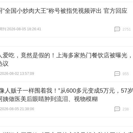
跟贴
53
厨"全国小炒肉大王"称号被指凭视频评出 官方回应
 2026-08-05 18:26:41
2751
跟贴
2751
人爱吃，竟然是假的！上海多家热门餐饮店被曝光
热议
26-08-02 13:57:09
955
跟贴
955
售像人贩子一样围着我！”从600多元变成5万元，57
阿姨做医美后眼睛肿到流泪、视物模糊
26-08-05 21:38:06
238
跟贴
238