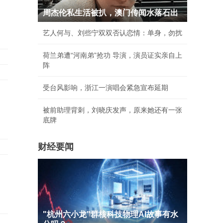
邻
周杰伦私生活被扒，澳门传闻水落石出
艺人何与、刘些宁双双否认恋情：单身，勿扰
荷兰弟遭“河南弟”抢功 导演，演员证实亲自上
阵
受台风影响，浙江一演唱会紧急宣布延期
被前助理背刺，刘晓庆发声，原来她还有一张
底牌
财经要闻
"杭州六小龙"群核科技物理AI故事有水