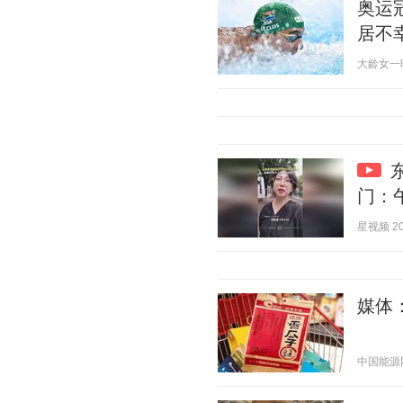
奥运
居不
大龄女一晓彤
门：
星视频 202
媒体
中国能源网 2