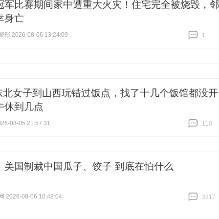
冠军比赛期间家中遭重大火灾！住宅完全被烧毁，
幸身亡
 2026-08-06 13:24:09
1
跟贴
1
东北女子到山西玩错过饭点，找了十几个饭馆都没开
午休到几点
6-08-05 21:57:31
110
跟贴
110
：美国制裁中国瓜子、饺子 到底在怕什么
026-08-06 10:48:04
3317
跟贴
3317