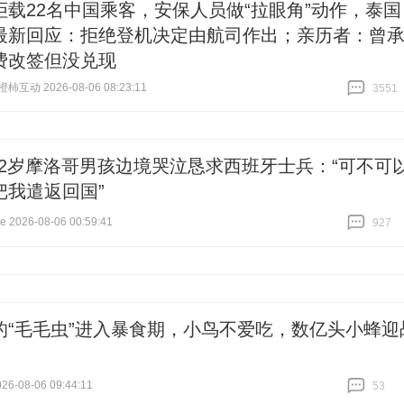
拒载22名中国乘客，安保人员做“拉眼角”动作，泰国
最新回应：拒绝登机决定由航司作出；亲历者：曾
费改签但没兑现
互动 2026-08-06 08:23:11
3551
跟贴
3551
12岁摩洛哥男孩边境哭泣恳求西班牙士兵：“可不可
把我遣返回国”
2026-08-06 00:59:41
927
跟贴
927
的“毛毛虫”进入暴食期，小鸟不爱吃，数亿头小蜂迎
6-08-06 09:44:11
53