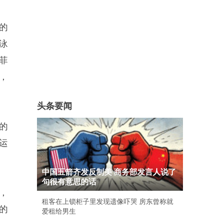
的
泳
菲
，
头条要闻
的
奥运
中国五箭齐发反制美 商务部发言人说了
句很有意思的话
，
租客在上锁柜子里发现遗像吓哭 房东曾称就
4的
爱租给男生