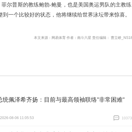
绩。菲尔普斯的教练鲍勃-鲍曼，也是美国奥运男队的主教练
整到一个比较好的状态，他将继续给世界泳坛带来惊喜。
本文来源：网易体育 作者：南斗六星 责任编辑： 曹立峤_NS18
总统佩泽希齐扬：目前与最高领袖联络"非常困难"
26-08-06 11:05:53
10373
跟贴
10373