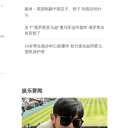
，
媒体：美国制裁中国瓜子、饺子 到底在怕什
么
名下"俄罗斯亚马逊"遭乌军连环轰炸 俄罗斯女
首富怒了
06
14岁男生跑步时心脏骤停 智力退化如同婴儿
需终身护理
娱乐要闻