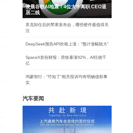
凌晨谷歌AI地震！4位大牛离职 CEO退
居二线
库克卸任后的苹果发布会，哪些硬件最值得关
注
DeepSeek预告API价格上涨：“预计涨幅较大”
，
SpaceX首份财报：营收暴涨92%，AI狂烧千
亿
鸿蒙智行："竹知了"相关投诉均有明确侵权事
实
岁
汽车要闻