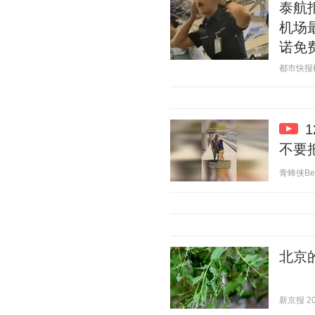
泰航
机场
诺免
都市快报橙柿
不要
青蜂侠Bee 
北京
新京报 202