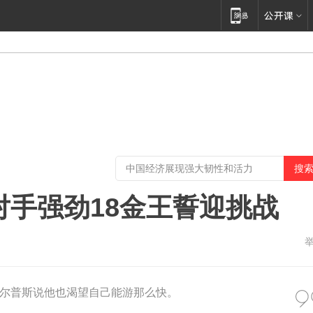
对手强劲18金王誓迎挑战
尔普斯说他也渴望自己能游那么快。