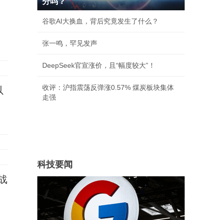
分吗？
承
谷歌AI大换血，背后究竟发生了什么？
张一鸣，罕见发声
DeepSeek官宣涨价，且“幅度较大”！
收评：沪指震荡反弹涨0.57% 煤炭板块集体
以
走强
科技要闻
战