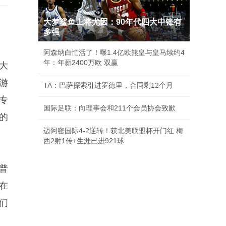
大梦鲨鱼上将尤因：90年代四大中锋有
多强
阿森纳白忙活了！曝1.4亿欧熊皇与皇马续约4
年：年薪2400万欧 双赢
大
游
TA：巴萨探索引进罗德里，合同剩12个月
专
国际足联：向理事会和211个会员协会致歉
的
迈阿密国际4-2逆转！获北美联盟杯开门红 梅
西2射1传+生涯已进921球
普
在
们