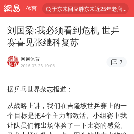
体育
于东来回应胖东来近25年老店年底关闭
以拒绝“和平委员会”的加沙和平计划
刘国梁:我必须看到危机 世乒
浙江省甬江发生2026年第1号洪水
赛喜见张继科复苏
国足U17与阿森纳决赛取消 并列冠军
独闯南太行的失联女生最后轨迹已确认
网易体育
7
全球最大级别运输船通过长江大桥
2016-03-23 10:06
香港刷新1884年以来最高气温纪录
据乒乓世界杂志报道：
央视新主播李秋莹母校发文祝贺
上门女婿出轨女邻居多年被判重婚罪
从战略上讲，我们在吉隆坡世乒赛上的一
上海全力守护市民“菜篮子”
个目标是把4个主力都激活。小组赛中我
暑期研学游升温 在旅途中增长知识
让队员们都出场体验了一下比赛的感觉。