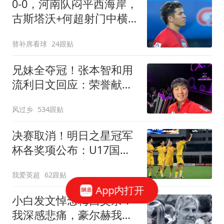
0-0，河南队闷平西海岸，
古斯塔沃+何超射门中横
梁，郑智又吃黄牌
替补席看球
24跟贴
兄妹全夺冠！张本智和用
流利日文回应：荣誉献给
爸妈 这里是我家乡
风过乡
534跟贴
决赛取消！明日之星冠军
杯各奖项公布：U17国足
获4大奖 赵松源夺MVP
我爱英超
62跟贴
App内打开
小白发文悼念梅西父亲：
我深感悲痛，豪尔赫我们