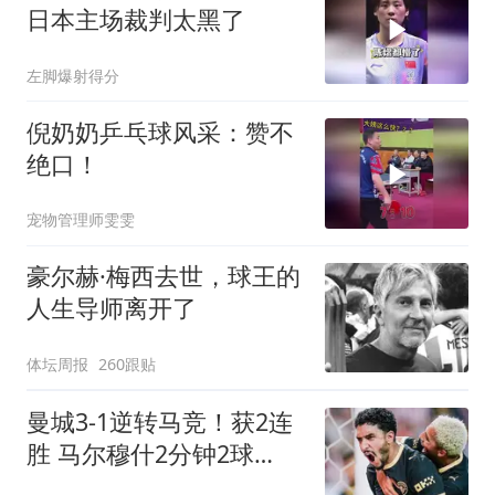
日本主场裁判太黑了
左脚爆射得分
倪奶奶乒乓球风采：赞不
绝口！
宠物管理师雯雯
豪尔赫·梅西去世，球王的
人生导师离开了
体坛周报
260跟贴
曼城3-1逆转马竞！获2连
胜 马尔穆什2分钟2球
8000万飞翼助攻双响