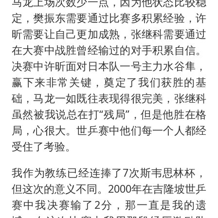
猫咪过火把节被抹成黑猫
马龙上场次数少一点，因为他状态比较稳
定，樊振东需要通过比赛多积累经验，许
BLG经理辟谣Bin离队
昕需要让自己更加成熟，张继科需要通过
以军士兵把枪口对准中国记者
在大赛中战胜曾经输过的对手积累自信。
云南一男子胃中取出180颗铁钉
决赛中许昕面对日本队一号主力水谷隼，
曹颖儿子首次演长剧
赢下来非常关键，奠定了我们获胜的基
总书记点赞的非遗苗绣焕发新生机
础，马龙一如既往表现得很完美，张继科
虽然被我说总在打“残局”，但是他胜在格
局，心很大。世乒赛中他们每一个人都经
受住了考验。
我作为教练已经连捧了7次斯韦思林杯，
但这次的意义不同。2000年在吉隆坡世乒
赛中我决赛输了2分，那一直是我的遗