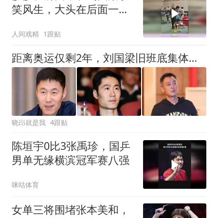
笑风生，大头在后面一直
抡拍子！
人间戏精
1跟贴
距离奥运仅剩2年，刘国梁旧班底集体离场，老中青球员打乱重组
晓岇就是我
4跟贴
陈垣宇0比3张禹珍，国乒
男单无缘横滨冠军赛八强
咪咕体育
女单三将围堵张本美和，