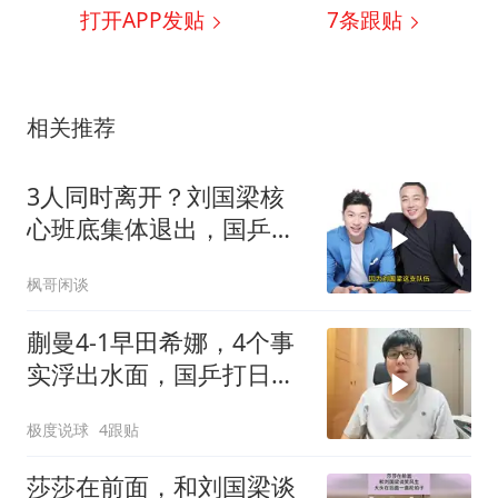
打开APP发贴
7
条跟贴
相关推荐
3人同时离开？刘国梁核
心班底集体退出，国乒管
理层迎重大调整！
枫哥闲谈
蒯曼4-1早田希娜，4个事
实浮出水面，国乒打日本
无需最强阵容
极度说球
4跟贴
莎莎在前面，和刘国梁谈