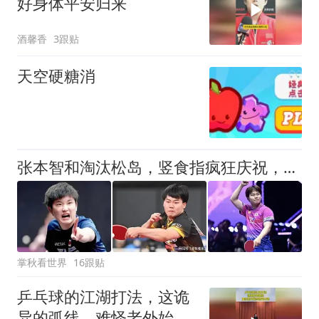
好身体平安归来
酒馨香
3跟贴
天空硬糖消
张本智和淘汰松岛，竖食指疯狂庆祝，没想到松岛的反应竟然是这样
掌秋看世界
16跟贴
乒乓球的江湖打法，这诡
异的弧线，难怪老外始终