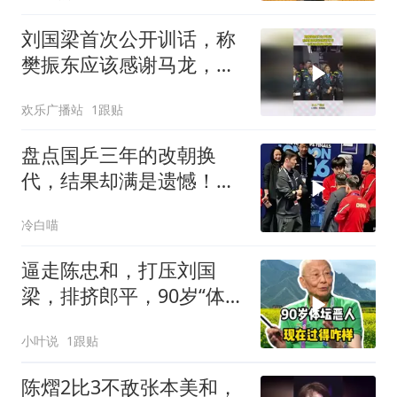
刘国梁首次公开训话，称
樊振东应该感谢马龙，一
句话令国乒界炸锅
欢乐广播站
1跟贴
盘点国乒三年的改朝换
代，结果却满是遗憾！，
有的累了，有的走了
冷白喵
逼走陈忠和，打压刘国
梁，排挤郎平，90岁“体坛
恶人”现在过得咋样
小叶说
1跟贴
陈熠2比3不敌张本美和，