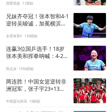
我爱英超
11跟贴
兄妹齐夺冠！张本智和4-1
逆转吴晙诚，加冕横滨冠
军赛男单冠军
全景体育V
139跟贴
连赢3位国乒选手！18岁
张本美和挥拳呐喊：4-2击
败陈幸同 主场夺冠
风过乡
1556跟贴
两连胜！中国女篮逆转非
洲冠军，张子宇23+13，
王思雨9+5+3
中国篮坛快讯
19跟贴