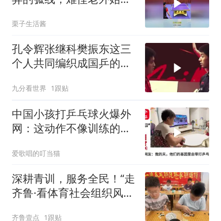
研究不透！
栗子生活酱
孔令辉张继科樊振东这三
个人共同编织成国乒的命
运！
九分看世界
1跟贴
中国小孩打乒乓球火爆外
网：这动作不像训练的，
倒是像没忘干净的
爱歌唱的叮当猫
深耕青训，服务全民！“走
齐鲁·看体育社会组织风
采”走进沂水
齐鲁壹点
1跟贴