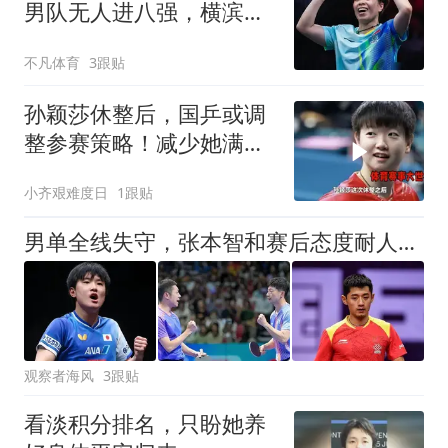
男队无人进八强，横滨冠
军悬念重重
不凡体育
3跟贴
孙颖莎休整后，国乒或调
整参赛策略！减少她满负
荷运载，优化赛程
小齐艰难度日
1跟贴
男单全线失守，张本智和赛后态度耐人寻味，刘国梁麾下遭大变局
观察者海风
3跟贴
看淡积分排名，只盼她养