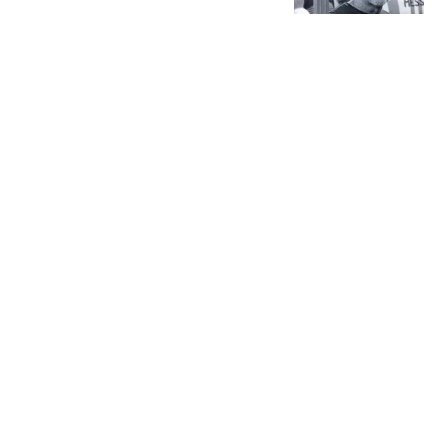
永远铭记你
懂球帝
40跟贴
海港申花逃出生天！三队
只差3分，津门虎错失良
机，13天后决战三镇
奥拜尔
皮耶罗受访看好尤文新赛
季前景
体坛周报
塞维利亚将签苏格兰前锋
罗比·乌尔
体坛周报
热搜